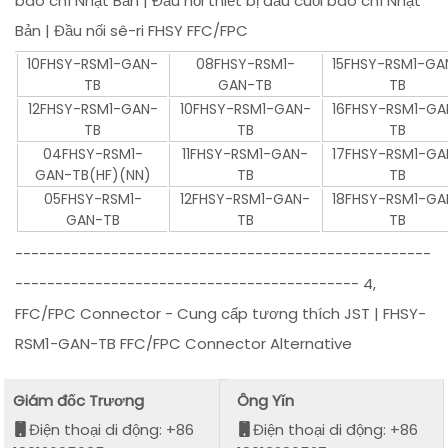
báo chí Nhật Bản | Đầu nối thiết bị đầu cuối báo chí Nhật
Bản | Đầu nối sê-ri FHSY FFC/FPC
10FHSY-RSM1-GAN-
08FHSY-RSM1-
15FHSY-RSM1-GA
TB
GAN-TB
TB
12FHSY-RSM1-GAN-
10FHSY-RSM1-GAN-
16FHSY-RSM1-GA
TB
TB
TB
04FHSY-RSM1-
11FHSY-RSM1-GAN-
17FHSY-RSM1-GA
GAN-TB(HF)(NN)
TB
TB
05FHSY-RSM1-
12FHSY-RSM1-GAN-
18FHSY-RSM1-GA
GAN-TB
TB
TB
----------------------------------------------------
------------------------------------------- 4,
FFC/FPC Connector - Cung cấp tương thích JST | FHSY-
RSM1-GAN-TB FFC/FPC Connector Alternative
Giám đốc Trương
Ông Yǐn
Điện thoại di động: +86
Điện thoại di động: +86