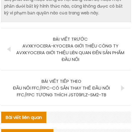
phần dưới bất kỳ hình thức nào, cũng không được có bất
kỳ vi phạm bản quyền nào của trang web này.
BÀI VIẾT TRƯỚC
AVXKYOCERA-KYOCERA GIỚI THIỆU CÔNG TY
AVXKYOCERA GIỚI THIỆU LIÊN QUAN ĐẾN SẢN PHẨM
ĐẦU NỐI
BÀI VIẾT TIẾP THEO
ĐẦU NỐI FFC/FPC-CÓ SẴN THAY THẾ ĐẦU NỐI
FFC/FPC TƯƠNG THÍCH JST09FLZ-SM2-TB
Bài viết liên quan