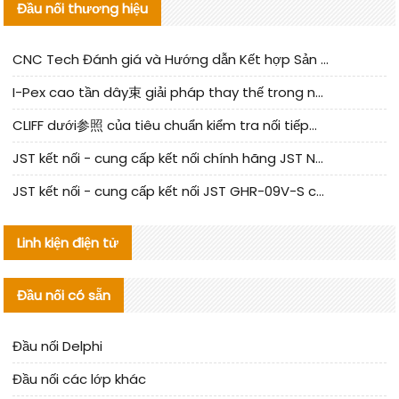
Đầu nối thương hiệu
CNC Tech Đánh giá và Hướng dẫn Kết hợp Sản xuất Linh kiện Cable Nội địa
I-Pex cao tần dây束 giải pháp thay thế trong nước phân tích
CLIFF dưới参照 của tiêu chuẩn kiểm tra nối tiếp器 trong nước được cập nhật
JST kết nối - cung cấp kết nối chính hãng JST NSHR-02V-S | sản phẩm thay thế
JST kết nối - cung cấp kết nối JST GHR-09V-S chính hãng | hàng thay thế
Linh kiện điện tử
Đầu nối có sẵn
Đầu nối Delphi
Đầu nối các lớp khác