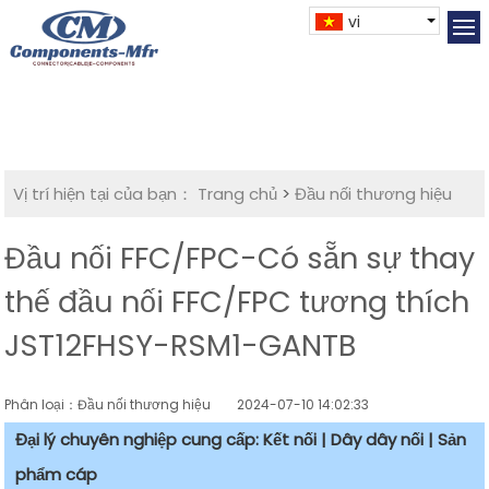
vi
Vị trí hiện tại của bạn：
Trang chủ
>
Đầu nối thương hiệu
Đầu nối FFC/FPC-Có sẵn sự thay
thế đầu nối FFC/FPC tương thích
JST12FHSY-RSM1-GANTB
Phân loại：Đầu nối thương hiệu
2024-07-10 14:02:33
Đại lý chuyên nghiệp cung cấp: Kết nối | Dây dây nối | Sản
phẩm cáp