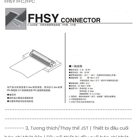
FHSY FFC/FPC
----------------------------------------------------
----------------------------------------------------
-------- 3, Tương thích/Thay thế JST | Thiết bị đầu cuối