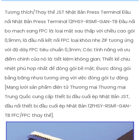
Tương thích/Thay thế JST Nhật Bản Press Terminal Đầu
nối Nhật Bản Press Terminal 12FHSY-RSM1-GAN-TB Đầu nối
bo mạch sang FPC là: loại mặt sau thấp với chiều cao gói
0,9mm, là đầu nối kết nối FPC loại khóa nhẹ ZIF tương ứng
với độ dày FPC tiêu chuẩn 0,3mm; Các tính năng và ưu
điểm chính của nó là: tiết kiệm không gian; Thiết kế chịu
nhiệt phù hợp nhất để đóng gói bề mặt; Được đóng gói
bằng băng nhựa tương ứng với việc đóng gói tự động.
[Mạng lưới sản phẩm điện tử Thương mại Thương mại
Trung Quốc cung cấp thiết bị đầu cuối ép Nhật Bản JST,
đầu nối thiết bị đầu cuối ép Nhật Bản 12FHSY-RSM1-GAN-
TB FFC/FPC thay thế].