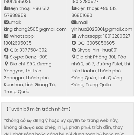
18012695035
18013280527
Điện thoại: +86 512
Điện thoại: +86 512
57888959
36851680
Email:
Email:
king.zhang2505@gmail.com
yin.hua2025001@gmail.com
Whatsapp:
Whatsapp: 18013280527
18012695035
QQ: 3085856605
QQ: 3377584302
Skype: Yin_hua001
Skype: Benz_009
Địa chỉ: Phòng 301, Tòa
Địa chỉ: Số 2 đường
nhà 2, số 7, đường Fulei, thị
Yongyan, thị trấn
trấn Liaobu, thành phố
Zhangpu, thành phố
Đông Quản, tỉnh Quảng
Kunshan, tỉnh Giang Tô,
Đông, Trung Quốc
Trung Quốc
【Tuyên bố miễn trách nhiệm】
“Không có sự đồng ý hoặc ủy quyền từ trang web này,
không ai được sao chép, in lại, phân phối, trích dẫn, thay
đổi, phát sóng hoặc công bố nội dung toàn bộ hoặc một