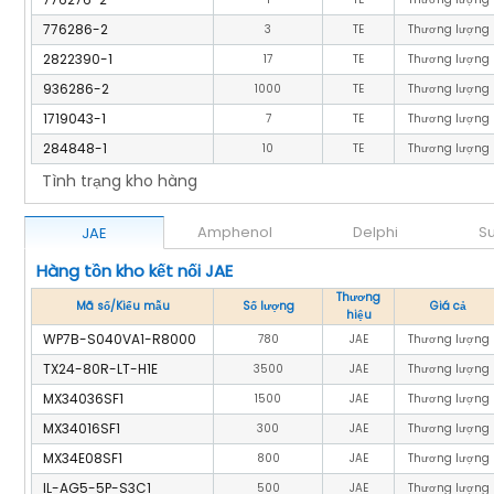
20384-040T-00F
39
I-PEX
Thương lượng
20374-R14E-31
28
I-PEX
Thương lượng
20374-R10E-31
75
I-PEX
Thương lượng
20374-R50E-31
39
I-PEX
Thương lượng
20374-040E-31
496
I-PEX
Thương lượng
Tình trạng kho hàng
Amphenol
Delphi
S
JAE
Hàng tồn kho kết nối JAE
Thương
Mã số/Kiểu mẫu
Số lượng
Giá cả
hiệu
WP7B-S040VA1-R8000
780
JAE
Thương lượng
TX24-80R-LT-H1E
3500
JAE
Thương lượng
MX34036SF1
1500
JAE
Thương lượng
MX34016SF1
300
JAE
Thương lượng
MX34E08SF1
800
JAE
Thương lượng
IL-AG5-5P-S3C1
500
JAE
Thương lượng