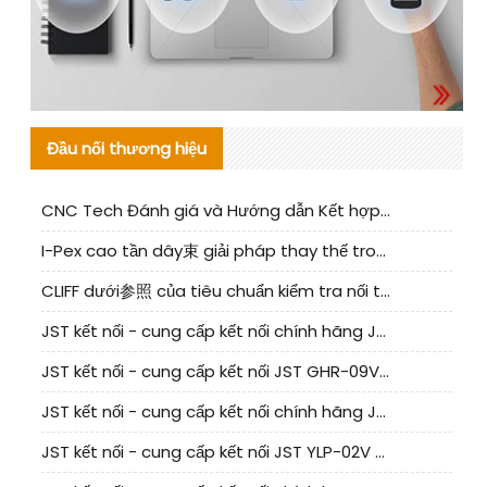
Đầu nối thương hiệu
CNC Tech Đánh giá và Hướng dẫn Kết hợp Sản xuất Linh kiện Cable Nội địa
I-Pex cao tần dây束 giải pháp thay thế trong nước phân tích
CLIFF dưới参照 của tiêu chuẩn kiểm tra nối tiếp器 trong nước được cập nhật
JST kết nối - cung cấp kết nối chính hãng JST NSHR-02V-S | sản phẩm thay thế
JST kết nối - cung cấp kết nối JST GHR-09V-S chính hãng | hàng thay thế
JST kết nối - cung cấp kết nối chính hãng JST GHR-07V-S | sản phẩm thay thế
JST kết nối - cung cấp kết nối JST YLP-02V chính hãng | sản phẩm thay thế