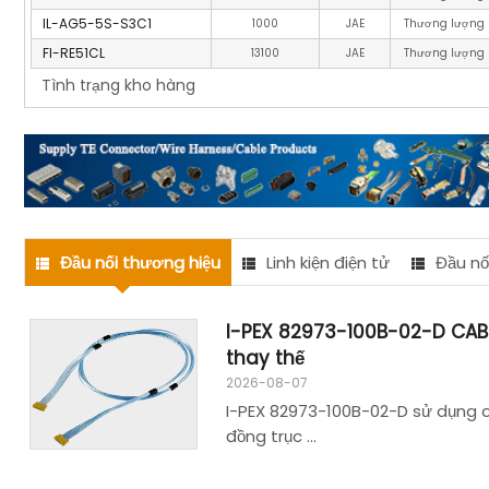
IL-AG5-5S-S3C1
1000
JAE
Thương lượng
FI-RE51CL
13100
JAE
Thương lượng
Tình trạng kho hàng
Đầu nối thương hiệu
Linh kiện điện tử
Đầu nố
I-PEX 82973-100B-02-D CAB
thay thế
2026-08-07
I-PEX 82973-100B-02-D sử dụng cô
đồng trục ...