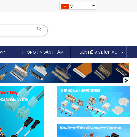
vi
CÁP
THÔNG TIN SẢN PHẨM
LIÊN HỆ VÀ DỊCH VỤ