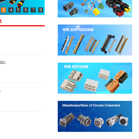
3
4
5
6
7
8
t
hác
o