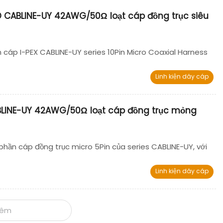
D CABLINE-UY 42AWG/50Ω loạt cáp đồng trục siêu
 cáp I-PEX CABLINE-UY series 10Pin Micro Coaxial Harness
Linh kiện dây cáp
LINE-UY 42AWG/50Ω loạt cáp đồng trục mỏng
phần cáp đồng trục micro 5Pin của series CABLINE-UY, với
Linh kiện dây cáp
hêm