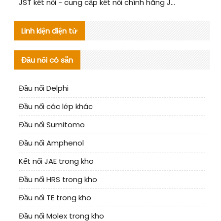
JST kết nối - cung cấp kết nối chính hãng JST PNIRP-06V-S | sản phẩm thay thế
Linh kiện điện tử
Đầu nối có sẵn
Đầu nối Delphi
Đầu nối các lớp khác
Đầu nối Sumitomo
Đầu nối Amphenol
Kết nối JAE trong kho
Đầu nối HRS trong kho
Đầu nối TE trong kho
Đầu nối Molex trong kho