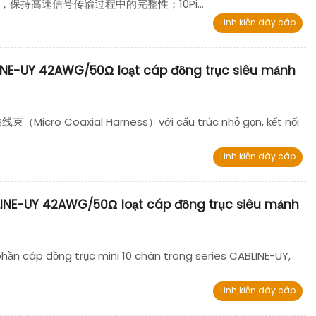
持高速信号传输过程中的完整性；10Pi...
Linh kiện dây cáp
LINE-UY 42AWG/50Ω loạt cáp đồng trục siêu mảnh
Micro Coaxial Harness）với cấu trúc nhỏ gọn, kết nối
Linh kiện dây cáp
LINE-UY 42AWG/50Ω loạt cáp đồng trục siêu mảnh
hần cáp đồng trục mini 10 chân trong series CABLINE-UY,
Linh kiện dây cáp