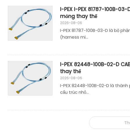
I-PEX I-PEX 81787-100B-03-
mỏng thay thế
2026-08-06
I-PEX 81787-100B-03-D là bộ phận
(harness mi...
I-PEX 82448-100B-02-D CAB
thay thế
2026-08-06
I-PEX 82448-100B-02-D là thành 
cấu trúc nhỏ...
T