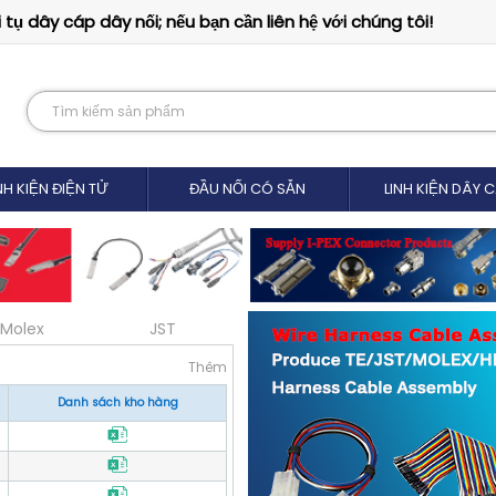
tụ dây cáp dây nối; nếu bạn cần liên hệ với chúng tôi!
NH KIỆN ĐIỆN TỬ
ĐẦU NỐI CÓ SẴN
LINH KIỆN DÂY 
Molex
JST
Thêm
Danh sách kho hàng