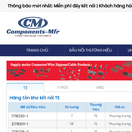
Thông báo mới nhất: Miễn phí đẩy kết nối | Khách hàng hội 
TRANG CHỦ
ĐẦU NỐI THƯƠNG HIỆU
LI
TE
HRS
I-PEX
Hàng tồn kho kết nối I-PEX
Thương
Mã số/Kiểu mẫu
Số lượng
Giá cả
hiệu
20449-001E-03
9010
I-PEX
Thương lượng
20441-001E-01
243
I-PEX
Thương lượng
20431-001E-01
130
I-PEX
Thương lượng