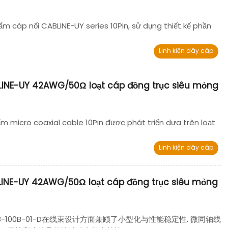
m cáp nối CABLINE-UY series 10Pin, sử dụng thiết kế phần
Linh kiện dây cáp
LINE-UY 42AWG/50Ω loạt cáp đồng trục siêu mỏng
m micro coaxial cable 10Pin được phát triển dựa trên loạt
Linh kiện dây cáp
LINE-UY 42AWG/50Ω loạt cáp đồng trục siêu mỏng
 82683-100B-01-D在线束设计方面兼顾了小型化与性能稳定性. 微同轴线