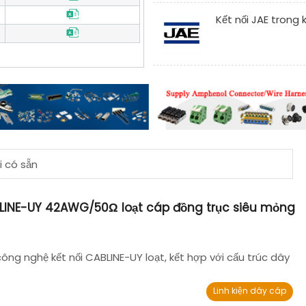
Kết nối JAE trong 
i có sẵn
LINE-UY 42AWG/50Ω loạt cáp đồng trục siêu mỏng
ng nghệ kết nối CABLINE-UY loạt, kết hợp với cấu trúc dây
Linh kiện dây cáp