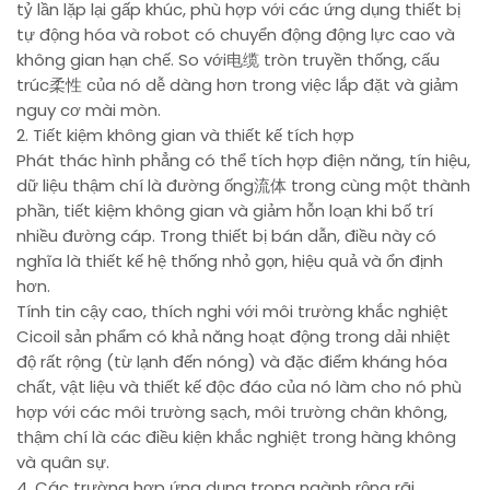
tỷ lần lặp lại gấp khúc, phù hợp với các ứng dụng thiết bị
tự động hóa và robot có chuyển động động lực cao và
không gian hạn chế. So với电缆 tròn truyền thống, cấu
trúc柔性 của nó dễ dàng hơn trong việc lắp đặt và giảm
nguy cơ mài mòn.
2. Tiết kiệm không gian và thiết kế tích hợp
Phát thác hình phẳng có thể tích hợp điện năng, tín hiệu,
dữ liệu thậm chí là đường ống流体 trong cùng một thành
phần, tiết kiệm không gian và giảm hỗn loạn khi bố trí
nhiều đường cáp. Trong thiết bị bán dẫn, điều này có
nghĩa là thiết kế hệ thống nhỏ gọn, hiệu quả và ổn định
hơn.
Tính tin cậy cao, thích nghi với môi trường khắc nghiệt
Cicoil sản phẩm có khả năng hoạt động trong dải nhiệt
độ rất rộng (từ lạnh đến nóng) và đặc điểm kháng hóa
chất, vật liệu và thiết kế độc đáo của nó làm cho nó phù
hợp với các môi trường sạch, môi trường chân không,
thậm chí là các điều kiện khắc nghiệt trong hàng không
và quân sự.
4. Các trường hợp ứng dụng trong ngành rộng rãi