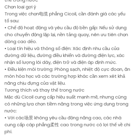
Chọn loại gợi ý
Trong việc chọn电缆 phẳng Cicoil, cần đánh giá các yếu
tố sau:
• Chế độ hoạt động và yêu cầu độ bền gấp: Nếu sử dụng
cho chuyển động lặp lại, nền tảng quay, nên ưu tiên chọn
dòng cao dẻo.
• Loại tín hiệu và thông số điện: Xác định nhu cầu của
đường dữ liệu, đường điều khiển và đường điện lực, xác
nhận số lượng lõi dây, điện trở và điện áp định mức.
• Điều kiện môi trường: Phòng sạch, nhiệt độ cực đoan, ăn
mòn hóa học và các trường hợp khác cần xem xét khả
năng chịu đựng của vật liệu.
Tương thích và thay thế trong nước
Mặc dù Cicoil cung cấp hiệu suất mạnh mẽ, nhưng cũng
có những lựa chọn tiềm năng trong việc ứng dụng trong
nước:
• Với các场景 không yêu cầu động năng cao, các nhà
cung cấp cáp phẳng柔性 cao trong nước có lợi thế về chi
phí.