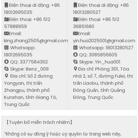
Điện thoại di động: +86
Điện thoại di động: +86
18012695035
18013280527
Điện thoại: +86 512
Điện thoại: +86 512
57888959
36851680
Email:
Email:
king.zhang2505@gmail.com
yin.hua2025001@gmail.com
Whatsapp:
Whatsapp: 18013280527
18012695035
QQ: 3085856605
QQ: 3377584302
Skype: Yin_hua001
Skype: Benz_009
Địa chỉ: Phòng 301, Tòa
Địa chỉ: Số 2 đường
nhà 2, số 7, đường Fulei, thị
Yongyan, thị trấn
trấn Liaobu, thành phố
Zhangpu, thành phố
Đông Quản, tỉnh Quảng
Kunshan, tỉnh Giang Tô,
Đông, Trung Quốc
Trung Quốc
【Tuyên bố miễn trách nhiệm】
“Không có sự đồng ý hoặc ủy quyền từ trang web này,