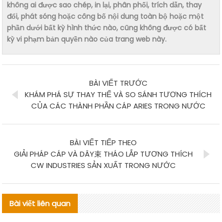
không ai được sao chép, in lại, phân phối, trích dẫn, thay
đổi, phát sóng hoặc công bố nội dung toàn bộ hoặc một
phần dưới bất kỳ hình thức nào, cũng không được có bất
kỳ vi phạm bản quyền nào của trang web này.
BÀI VIẾT TRƯỚC
KHÁM PHÁ SỰ THAY THẾ VÀ SO SÁNH TƯƠNG THÍCH
CỦA CÁC THÀNH PHẦN CÁP ARIES TRONG NƯỚC
BÀI VIẾT TIẾP THEO
GIẢI PHÁP CÁP VÀ DÂY束 THÁO LẮP TƯƠNG THÍCH
CW INDUSTRIES SẢN XUẤT TRONG NƯỚC
Bài viết liên quan