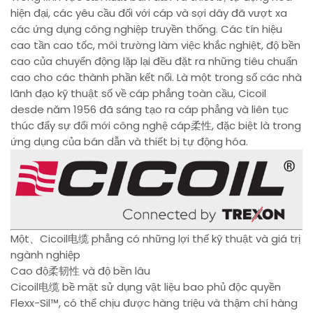
hiện đại, các yêu cầu đối với cáp và sợi dây đã vượt xa
các ứng dụng công nghiệp truyền thống. Các tín hiệu
cao tần cao tốc, môi trường làm việc khắc nghiệt, độ bền
cao của chuyển động lặp lại đều đặt ra những tiêu chuẩn
cao cho các thành phần kết nối. Là một trong số các nhà
lãnh đạo kỹ thuật số về cáp phẳng toàn cầu, Cicoil
desde năm 1956 đã sáng tạo ra cáp phẳng và liên tục
thúc đẩy sự đổi mới công nghệ cáp柔性, đặc biệt là trong
ứng dụng của bán dẫn và thiết bị tự động hóa.
Một、Cicoil电缆 phẳng có những lợi thế kỹ thuật và giá trị
ngành nghiệp
Cao độ柔韧性 và độ bền lâu
Cicoil电缆 bề mặt sử dụng vật liệu bao phủ độc quyền
Flexx-Sil™, có thể chịu được hàng triệu và thậm chí hàng