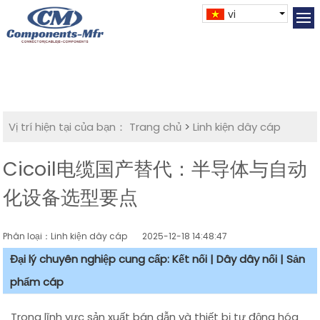
vi
Vị trí hiện tại của bạn：
Trang chủ
>
Linh kiện dây cáp
Cicoil电缆国产替代：半导体与自动
化设备选型要点
Phân loại：Linh kiện dây cáp
2025-12-18 14:48:47
Đại lý chuyên nghiệp cung cấp: Kết nối | Dây dây nối | Sản
phẩm cáp
Trong lĩnh vực sản xuất bán dẫn và thiết bị tự động hóa