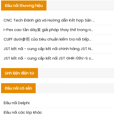
Đầu nối thương hiệu
CNC Tech Đánh giá và Hướng dẫn Kết hợp Sản xuất Linh kiện Cable Nội địa
I-Pex cao tần dây束 giải pháp thay thế trong nước phân tích
CLIFF dưới参照 của tiêu chuẩn kiểm tra nối tiếp器 trong nước được cập nhật
JST kết nối - cung cấp kết nối chính hãng JST NSHR-02V-S | sản phẩm thay thế
JST kết nối - cung cấp kết nối JST GHR-09V-S chính hãng | hàng thay thế
Linh kiện điện tử
Đầu nối có sẵn
Đầu nối Delphi
Đầu nối các lớp khác