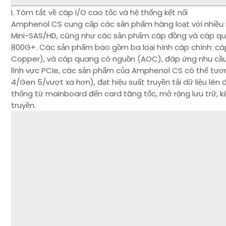
I. Tóm tắt về cáp I/O cao tốc và hệ thống kết nối
Amphenol CS cung cấp các sản phẩm hàng loạt với nhiều 
Mini-SAS/HD, cũng như các sản phẩm cáp đồng và cáp quan
800G+. Các sản phẩm bao gồm ba loại hình cáp chính: cá
Copper), và cáp quang có nguồn (AOC), đáp ứng nhu cầu 
lĩnh vực PCIe, các sản phẩm của Amphenol CS có thể tươn
4/Gen 5/vượt xa hơn), đạt hiệu suất truyền tải dữ liệu lên
thống từ mainboard đến card tăng tốc, mở rộng lưu trữ, k
truyền.