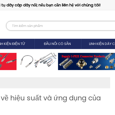
tụ dây cáp dây nối; nếu bạn cần liên hệ với chúng tôi!
NH KIỆN ĐIỆN TỬ
ĐẦU NỐI CÓ SẴN
LINH KIỆN DÂY 
 về hiệu suất và ứng dụng của