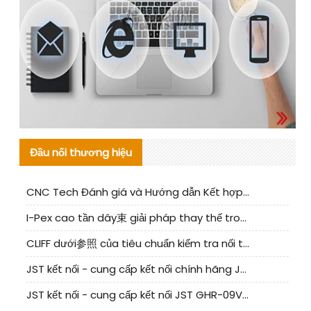
Đầu nối thương hiệu
CNC Tech Đánh giá và Hướng dẫn Kết hợp Sản xuất Linh kiện Cable Nội địa
I-Pex cao tần dây束 giải pháp thay thế trong nước phân tích
CLIFF dưới参照 của tiêu chuẩn kiểm tra nối tiếp器 trong nước được cập nhật
JST kết nối - cung cấp kết nối chính hãng JST NSHR-02V-S | sản phẩm thay thế
JST kết nối - cung cấp kết nối JST GHR-09V-S chính hãng | hàng thay thế