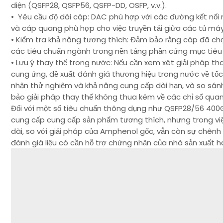
diện (QSFP28, QSFP56, QSFP-DD, OSFP, v.v.).
• Yêu cầu độ dài cáp: DAC phù hợp với các đường kết nối n
và cáp quang phù hợp cho việc truyền tải giữa các tủ m
• Kiểm tra khả năng tương thích: Đảm bảo rằng cáp đã ch
các tiêu chuẩn ngành trong nền tảng phần cứng mục tiêu 
• Lưu ý thay thế trong nước: Nếu cần xem xét giải pháp 
cung ứng, đề xuất đánh giá thương hiệu trong nước về tốc 
nhận thử nghiệm và khả năng cung cấp dài hạn, và so sá
bảo giải pháp thay thế không thua kém về các chỉ số quan
Đối với một số tiêu chuẩn thông dụng như QSFP28/56 400
cung cấp cung cấp sản phẩm tương thích, nhưng trong việ
dài, so với giải pháp của Amphenol gốc, vẫn còn sự chênh l
đánh giá liệu có cần hỗ trợ chứng nhận của nhà sản xuất h