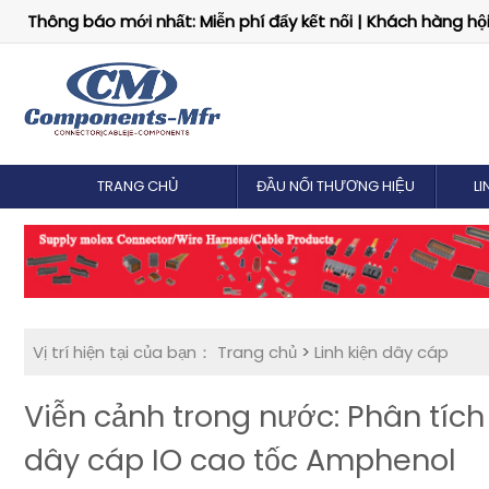
Thông báo mới nhất: Miễn phí đẩy kết nối | Khách hàng hội 
TRANG CHỦ
ĐẦU NỐI THƯƠNG HIỆU
LI
Vị trí hiện tại của bạn：
Trang chủ
>
Linh kiện dây cáp
Viễn cảnh trong nước: Phân tích
dây cáp IO cao tốc Amphenol