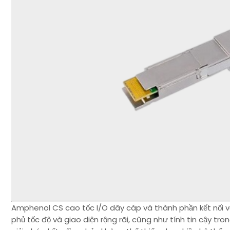
Amphenol CS cao tốc I/O dây cáp và thành phần kết nối với
phủ tốc độ và giao diện rộng rãi, cũng như tính tin cậy tron