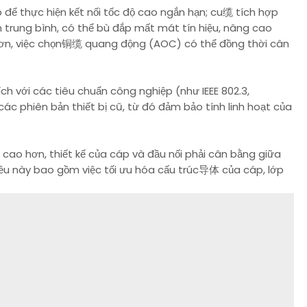
 để thực hiện kết nối tốc độ cao ngắn hạn; cu缆 tích hợp
trung bình, có thể bù đắp mất mát tín hiệu, nâng cao
xa hơn, việc chọn铜缆 quang động (AOC) có thể đồng thời cân
ch với các tiêu chuẩn công nghiệp (như IEEE 802.3,
các phiên bản thiết bị cũ, từ đó đảm bảo tính linh hoạt của
c cao hơn, thiết kế của cáp và đầu nối phải cân bằng giữa
Điều này bao gồm việc tối ưu hóa cấu trúc导体 của cáp, lớp