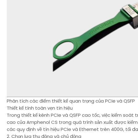
Phân tích các điểm thiết kế quan trọng của PCIe và QSFP
Thiết kế tính toàn vẹn tín hiệu
Trong thiết kế kênh PCIe và QSFP cao tốc, việc kiểm soát 
cao của Amphenol CS trong quá trình sản xuất được kiểm 
các quy định về tín hiệu PCIe và Ethernet trên 400G, tối 
2. Chọn lựa thụ động và chủ động