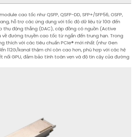
module cao tốc như QSFP, QSFP-DD, SFP+/SFP56, OSFP,
g, hỗ trợ các ứng dụng với tốc độ dữ liệu từ 10G đến
p thụ động thẳng (DAC), cáp đồng có nguồn (Active
về đường truyền cao tốc từ ngắn đến trung hạn. Trong
g thích với các tiêu chuẩn PCIe® mới nhất (như Gen
 đến 112G/kanal thậm chí còn cao hơn, phù hợp với các hệ
ết nối GPU, đảm bảo tính toàn vẹn và độ tin cậy của đường