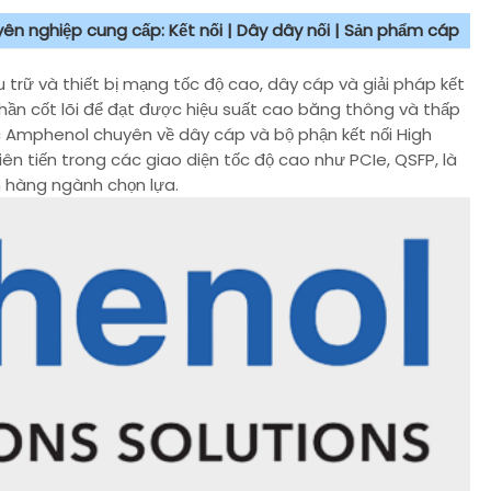
uyên nghiệp cung cấp: Kết nối | Dây dây nối | Sản phẩm cáp
u trữ và thiết bị mạng tốc độ cao, dây cáp và giải pháp kết
hần cốt lõi để đạt được hiệu suất cao băng thông và thấp
c Amphenol chuyên về dây cáp và bộ phận kết nối High
ên tiến trong các giao diện tốc độ cao như PCIe, QSFP, là
h hàng ngành chọn lựa.