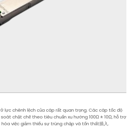
trở lực chênh lệch của cáp rất quan trọng. Các cáp tốc độ
soát chặt chẽ theo tiêu chuẩn xu hướng 100Ω ± 10Ω, hỗ trợ
đa hóa việc giảm thiểu sự trùng chập và tổn thất插入.