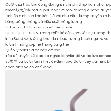
Cu缆 cấu trúc thụ động đơn giản, chi phí thấp hơn, phù hợp
mạch放大/giải mã lại phù hợp với môi trường đường truyền 
tính ổn định của liên kết. Đối với nhu cầu đường truyền 
bằng băng thông và hiệu suất năng lượng.
3. Tương thích mô-đun và tiêu chuẩn
QSFP, QSFP-DD v.v. trong thiết kế cần xem xét sự tương thí
InfiniBand v.v.), đồng thời đảm bảo tương thích ngược với 
lộ trình nâng cấp hệ thống tổng thể.
Quản lý nhiệt và độ bền cơ học
Tốc độ truyền tải cao có nghĩa là nhiệt độ và áp lực cơ họ
sự柔性 và bố trí tản nhiệt để đảm bảo độ tin cậy dài hạn. 
cách điện và cơ chế khóa.