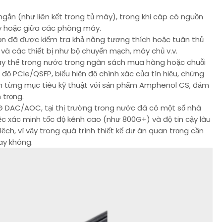
gắn (như liên kết trong tủ máy), trong khi cáp có nguồn
áy hoặc giữa các phòng máy.
ọn đã được kiểm tra khả năng tương thích hoặc tuân thủ
và các thiết bị như bộ chuyển mạch, máy chủ v.v.
thay thế trong nước trong ngân sách mua hàng hoặc chuỗi
độ PCIe/QSFP, biểu hiện độ chính xác của tín hiệu, chứng
nh từng mục tiêu kỹ thuật với sản phẩm Amphenol CS, đảm
 trọng.
G DAC/AOC, tại thị trường trong nước đã có một số nhà
c xác minh tốc độ kênh cao (như 800G+) và độ tin cậy lâu
ệch, vì vậy trong quá trình thiết kế dự án quan trọng cần
ay không.