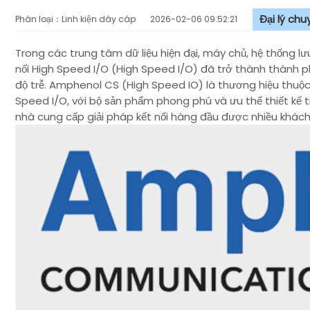
Đại lý ch
Phân loại：Linh kiện dây cáp
2026-02-06 09:52:21
Trong các trung tâm dữ liệu hiện đại, máy chủ, hệ thống lư
nối High Speed I/O (High Speed I/O) đã trở thành thành p
độ trễ. Amphenol CS (High Speed IO) là thương hiệu thuộ
Speed I/O, với bộ sản phẩm phong phú và ưu thế thiết kế ti
nhà cung cấp giải pháp kết nối hàng đầu được nhiều khác