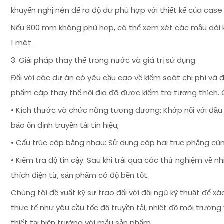
khuyến nghị nên để ra độ dư phù hợp với thiết kế của case 
Nếu 800 mm không phù hợp, có thể xem xét các mẫu dài
1 mét.
3. Giải pháp thay thế trong nước và giá trị sử dụng
Đối với các dự án có yêu cầu cao về kiểm soát chi phí và 
phẩm cáp thay thế nội địa đã được kiểm tra tương thích. 
• Kích thước và chức năng tương đương: Khớp nối với đầu n
bảo ổn định truyền tải tín hiệu;
• Cấu trúc cáp bằng nhau: Sử dụng cáp hai trục phẳng cùn
• Kiểm tra độ tin cậy: Sau khi trải qua các thử nghiệm về
thích điện từ, sản phẩm có độ bền tốt.
Chúng tôi đề xuất kỹ sư trao đổi với đội ngũ kỹ thuật để x
thực tế như yêu cầu tốc độ truyền tải, nhiệt độ môi trường
thiết tại hiện trường với mẫu sản phẩm.