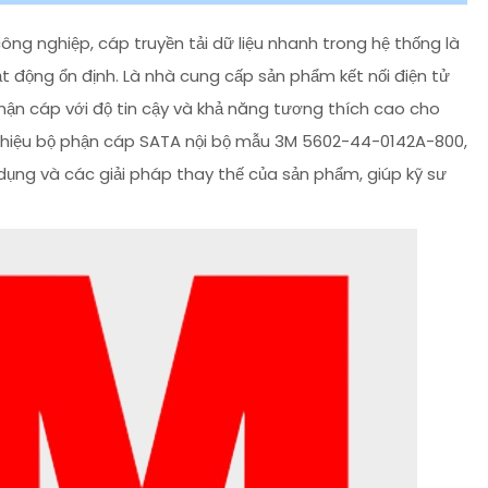
ông nghiệp, cáp truyền tải dữ liệu nhanh trong hệ thống là
 động ổn định. Là nhà cung cấp sản phẩm kết nối điện tử
phận cáp với độ tin cậy và khả năng tương thích cao cho
 thiệu bộ phận cáp SATA nội bộ mẫu 3M 5602-44-0142A-800,
 dụng và các giải pháp thay thế của sản phẩm, giúp kỹ sư