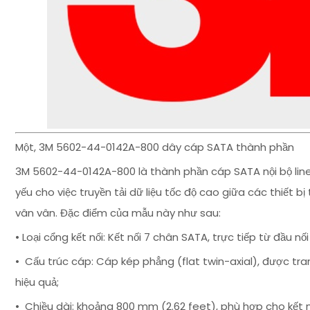
Một, 3M 5602-44-0142A-800 dây cáp SATA thành phần
3M 5602-44-0142A-800 là thành phần cáp SATA nội bộ line
yếu cho việc truyền tải dữ liệu tốc độ cao giữa các thiết b
vân vân. Đặc điểm của mẫu này như sau:
• Loại cổng kết nối: Kết nối 7 chân SATA, trực tiếp từ đầu nối
• Cấu trúc cáp: Cáp kép phẳng (flat twin-axial), được tran
hiệu quả;
• Chiều dài: khoảng 800 mm (2.62 feet), phù hợp cho kết 