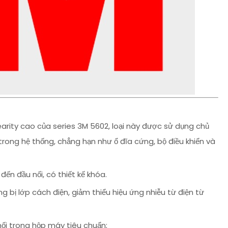
arity cao của series 3M 5602, loại này được sử dụng chủ
ị trong hệ thống, chẳng hạn như ổ đĩa cứng, bộ điều khiển và
 đến đầu nối, có thiết kế khóa.
g bị lớp cách điện, giảm thiểu hiệu ứng nhiễu từ điện từ
nối trong hộp máy tiêu chuẩn;