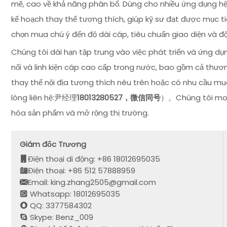
mẽ, cao về khả năng phân bổ. Dùng cho nhiều ứng dụng hệ
kế hoạch thay thế tương thích, giúp kỹ sư đạt được mục tiêu
chọn mua chú ý đến độ dài cáp, tiêu chuẩn giao diện và độ 
Chúng tôi dài hạn tập trung vào việc phát triển và ứng dụ
nối và linh kiện cáp cao cấp trong nước, bao gồm cả thư
thay thế nội địa tương thích nêu trên hoặc có nhu cầu m
lòng liên hệ:尹经理
18013280527，微信同号
）。Chúng tôi mong
hóa sản phẩm và mở rộng thị trường.
Giám đốc Trương
Điện thoại di động: +86 18012695035
Điện thoại: +86 512 57888959
Email: king.zhang2505@gmail.com
Whatsapp: 18012695035
QQ: 3377584302
Skype: Benz_009