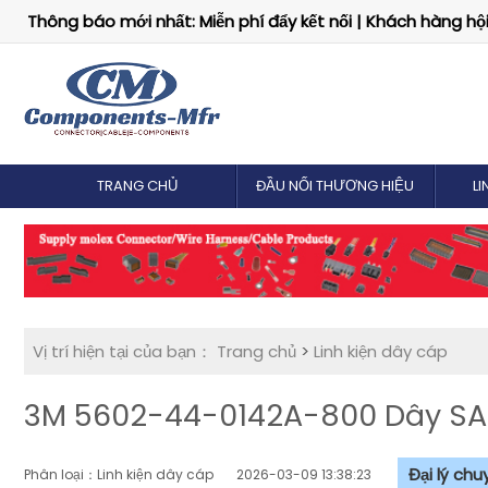
Thông báo mới nhất: Miễn phí đẩy kết nối | Khách hàng hội 
TRANG CHỦ
ĐẦU NỐI THƯƠNG HIỆU
LI
Vị trí hiện tại của bạn：
Trang chủ
>
Linh kiện dây cáp
3M 5602-44-0142A-800 Dây SAT
Đại lý ch
Phân loại：Linh kiện dây cáp
2026-03-09 13:38:23