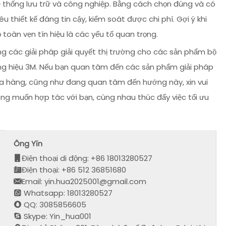
 thống lưu trữ và công nghiệp. Bằng cách chọn đúng và có
 thiết kế đáng tin cậy, kiểm soát được chi phí. Gợi ý khi
toàn vẹn tín hiệu là các yếu tố quan trọng.
ng các giải pháp giải quyết thị trường cho các sản phẩm bộ
ơng hiệu 3M. Nếu bạn quan tâm đến các sản phẩm giải pháp
ua hàng, cũng như đang quan tâm đến hướng này, xin vui
 muốn hợp tác với bạn, cùng nhau thúc đẩy việc tối ưu
Ông Yǐn
Điện thoại di động: +86 18013280527
Điện thoại: +86 512 36851680
Email: yin.hua2025001@gmail.com
Whatsapp: 18013280527
QQ: 3085856605
Skype: Yin_hua001