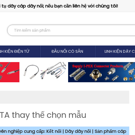
tụ dây cáp dây nối; nếu bạn cần liên hệ với chúng tôi!
NH KIỆN ĐIỆN TỬ
ĐẦU NỐI CÓ SẴN
LINH KIỆN DÂY 
A thay thế chọn mẫu
uyên nghiệp cung cấp: Kết nối | Dây dây nối | Sản phẩm cáp