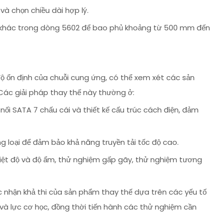
và chọn chiều dài hợp lý.
 khác trong dòng 5602 để bao phủ khoảng từ 500 mm đến
độ ổn định của chuỗi cung ứng, có thể xem xét các sản
Các giải pháp thay thế này thường ở:
ối SATA 7 chấu cái và thiết kế cấu trúc cách điện, đảm
g loại để đảm bảo khả năng truyền tải tốc độ cao.
 nhiệt độ và độ ẩm, thử nghiệm gấp gãy, thử nghiệm tương
ác nhận khả thi của sản phẩm thay thế dựa trên các yếu tố
 và lực cơ học, đồng thời tiến hành các thử nghiệm cần