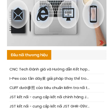
Đầu nối thương hiệu
CNC Tech Đánh giá và Hướng dẫn Kết hợp Sản xuất Linh kiện Cable Nội địa
I-Pex cao tần dây束 giải pháp thay thế trong nước phân tích
CLIFF dưới参照 của tiêu chuẩn kiểm tra nối tiếp器 trong nước được cập nhật
JST kết nối - cung cấp kết nối chính hãng JST NSHR-02V-S | sản phẩm thay thế
JST kết nối - cung cấp kết nối JST GHR-09V-S chính hãng | hàng thay thế