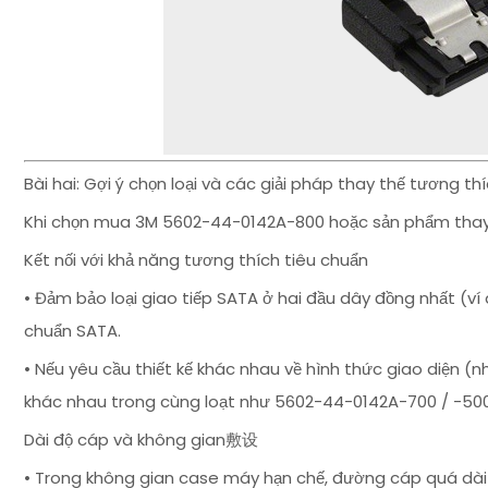
Bài hai: Gợi ý chọn loại và các giải pháp thay thế tương t
Khi chọn mua 3M 5602-44-0142A-800 hoặc sản phẩm thay t
Kết nối với khả năng tương thích tiêu chuẩn
• Đảm bảo loại giao tiếp SATA ở hai đầu dây đồng nhất (ví
chuẩn SATA.
• Nếu yêu cầu thiết kế khác nhau về hình thức giao diện (
khác nhau trong cùng loạt như 5602-44-0142A-700 / -500 
Dài độ cáp và không gian敷设
• Trong không gian case máy hạn chế, đường cáp quá dài