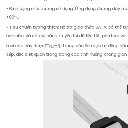
• Định dạng môi trường sử dụng: Ứng dụng đường dây tr
+80°C;
• Tiêu chuẩn tương thích: Hỗ trợ giao thức SATA, có thể tư
hơn nữa, và có khả năng truyền tải dữ liệu tốt, phù hợp v
Loại cáp này được广泛应用 trong các lĩnh vực tự động hóa côn
cấp, đặc biệt quan trọng trong các tình huống không gian