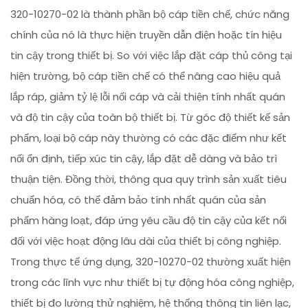
320-10270-02 là thành phần bộ cáp tiền chế, chức năng
chính của nó là thực hiện truyền dẫn điện hoặc tín hiệu
tin cậy trong thiết bị. So với việc lắp đặt cáp thủ công tại
hiện trường, bộ cáp tiền chế có thể nâng cao hiệu quả
lắp ráp, giảm tỷ lệ lỗi nối cáp và cải thiện tính nhất quán
và độ tin cậy của toàn bộ thiết bị. Từ góc độ thiết kế sản
phẩm, loại bộ cáp này thường có các đặc điểm như kết
nối ổn định, tiếp xúc tin cậy, lắp đặt dễ dàng và bảo trì
thuận tiện. Đồng thời, thông qua quy trình sản xuất tiêu
chuẩn hóa, có thể đảm bảo tính nhất quán của sản
phẩm hàng loạt, đáp ứng yêu cầu độ tin cậy của kết nối
đối với việc hoạt động lâu dài của thiết bị công nghiệp.
Trong thực tế ứng dụng, 320-10270-02 thường xuất hiện
trong các lĩnh vực như thiết bị tự động hóa công nghiệp,
thiết bị đo lường thử nghiệm, hệ thống thông tin liên lạc,