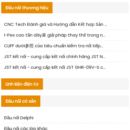
Đầu nối thương hiệu
CNC Tech Đánh giá và Hướng dẫn Kết hợp Sản xuất Linh kiện Cable Nội địa
I-Pex cao tần dây束 giải pháp thay thế trong nước phân tích
CLIFF dưới参照 của tiêu chuẩn kiểm tra nối tiếp器 trong nước được cập nhật
JST kết nối - cung cấp kết nối chính hãng JST NSHR-02V-S | sản phẩm thay thế
JST kết nối - cung cấp kết nối JST GHR-09V-S chính hãng | hàng thay thế
Linh kiện điện tử
Đầu nối có sẵn
Đầu nối Delphi
Đầu nối các lớp khác