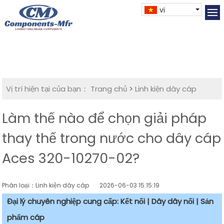
vi
Vị trí hiện tại của bạn：
Trang chủ
>
Linh kiện dây cáp
Làm thế nào để chọn giải pháp
thay thế trong nước cho dây cáp
Aces 320-10270-02?
Phân loại：Linh kiện dây cáp
2026-06-03 15:15:19
Đại lý chuyên nghiệp cung cấp: Kết nối | Dây dây nối | Sản
phẩm cáp