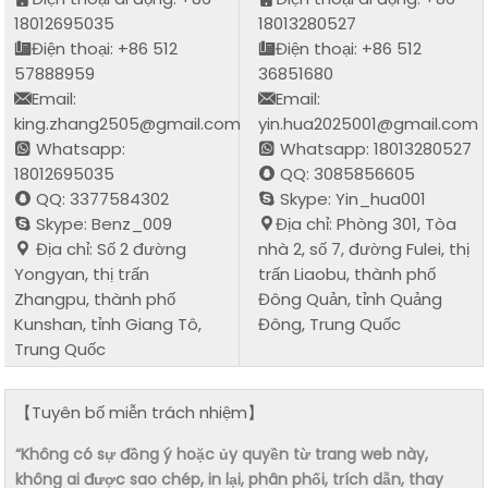
18012695035
18013280527
Điện thoại: +86 512
Điện thoại: +86 512
57888959
36851680
Email:
Email:
king.zhang2505@gmail.com
yin.hua2025001@gmail.com
Whatsapp:
Whatsapp: 18013280527
18012695035
QQ: 3085856605
QQ: 3377584302
Skype: Yin_hua001
Skype: Benz_009
Địa chỉ: Phòng 301, Tòa
Địa chỉ: Số 2 đường
nhà 2, số 7, đường Fulei, thị
Yongyan, thị trấn
trấn Liaobu, thành phố
Zhangpu, thành phố
Đông Quản, tỉnh Quảng
Kunshan, tỉnh Giang Tô,
Đông, Trung Quốc
Trung Quốc
【Tuyên bố miễn trách nhiệm】
“Không có sự đồng ý hoặc ủy quyền từ trang web này,
không ai được sao chép, in lại, phân phối, trích dẫn, thay