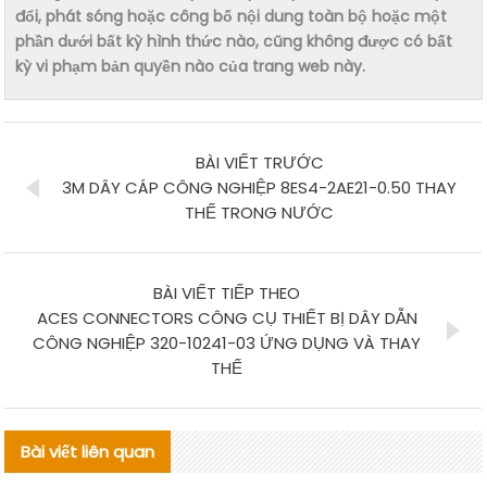
đổi, phát sóng hoặc công bố nội dung toàn bộ hoặc một
phần dưới bất kỳ hình thức nào, cũng không được có bất
kỳ vi phạm bản quyền nào của trang web này.
BÀI VIẾT TRƯỚC
3M DÂY CÁP CÔNG NGHIỆP 8ES4-2AE21-0.50 THAY
THẾ TRONG NƯỚC
BÀI VIẾT TIẾP THEO
ACES CONNECTORS CÔNG CỤ THIẾT BỊ DÂY DẪN
CÔNG NGHIỆP 320-10241-03 ỨNG DỤNG VÀ THAY
THẾ
Bài viết liên quan