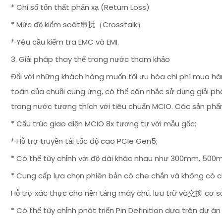
* Chỉ số tổn thất phản xạ (Return Loss)
* Mức độ kiểm soát串扰（Crosstalk）
* Yêu cầu kiểm tra EMC và EMI.
3. Giải pháp thay thế trong nước tham khảo
Đối với những khách hàng muốn tối ưu hóa chi phí mua hà
toàn của chuỗi cung ứng, có thể cân nhắc sử dụng giải p
trong nước tương thích với tiêu chuẩn MCIO. Các sản ph
* Cấu trúc giao diện MCIO 8x tương tự với mẫu gốc;
* Hỗ trợ truyền tải tốc độ cao PCIe Gen5;
* Có thể tùy chỉnh với độ dài khác nhau như 300mm, 50
* Cung cấp lựa chọn phiên bản có che chắn và không có c
Hỗ trợ xác thực cho nền tảng máy chủ, lưu trữ và交换 cơ sở
* Có thể tùy chỉnh phát triển Pin Definition dựa trên dự á