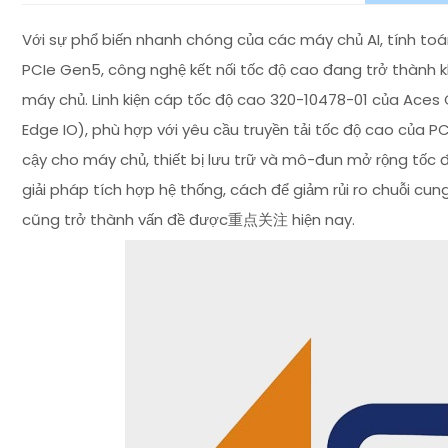
Với sự phổ biến nhanh chóng của các máy chủ AI, tính toá
PCIe Gen5, công nghệ kết nối tốc độ cao đang trở thành kh
máy chủ. Linh kiện cáp tốc độ cao 320-10478-01 của Aces 
Edge IO), phù hợp với yêu cầu truyền tải tốc độ cao của PCI
cậy cho máy chủ, thiết bị lưu trữ và mô-đun mở rộng tốc đ
giải pháp tích hợp hệ thống, cách để giảm rủi ro chuỗi cu
cũng trở thành vấn đề được重点关注 hiện nay.