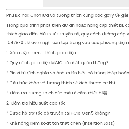
Phụ lục hai: Chọn lựa và tương thích cùng các gợi ý về giả
Trong quá trình phát triển dự án hoặc nâng cấp thiết bị, 
thích giao diện, hiệu suất truyền tải, quy cách đường cáp
10478-01, khuyến nghị cần tập trung vào các phương diện 
1. Xác nhận tương thích giao diện
* Quy cách giao diện MCIO có nhất quán không?
* Pin vị trí định nghĩa và ánh xạ tín hiệu có trùng khớp ho
* Cấu trúc khóa và tương thích về kích thước cơ khí;
* Kiểm tra tương thích của mẫu ổ cắm thiết bị端.
2. Kiểm tra hiệu suất cao tốc
* Được hỗ trợ tốc độ truyền tải PCIe Gen5 không?
* Khả năng kiểm soát tổn thất chèn (Insertion Loss)