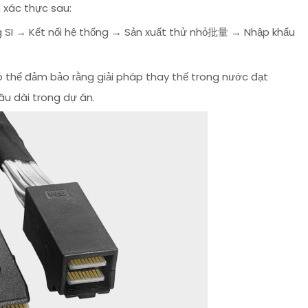
 xác thực sau:
 SI → Kết nối hệ thống → Sản xuất thử nhỏ批量 → Nhập khẩu
ó thể đảm bảo rằng giải pháp thay thế trong nước đạt
lâu dài trong dự án.