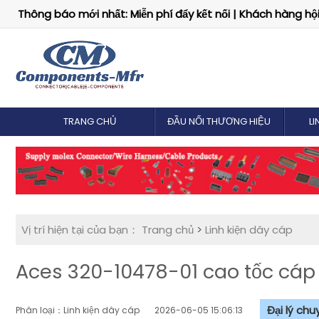
Thông báo mới nhất: Miễn phí đẩy kết nối | Khách hàng hội 
TRANG CHỦ
ĐẦU NỐI THƯƠNG HIỆU
LI
Vị trí hiện tại của bạn：
Trang chủ
>
Linh kiện dây cáp
Aces 320-10478-01 cao tốc cáp
Đại lý ch
Phân loại：Linh kiện dây cáp
2026-06-05 15:06:13