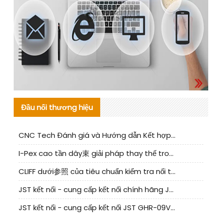
Đầu nối thương hiệu
CNC Tech Đánh giá và Hướng dẫn Kết hợp Sản xuất Linh kiện Cable Nội địa
I-Pex cao tần dây束 giải pháp thay thế trong nước phân tích
CLIFF dưới参照 của tiêu chuẩn kiểm tra nối tiếp器 trong nước được cập nhật
JST kết nối - cung cấp kết nối chính hãng JST NSHR-02V-S | sản phẩm thay thế
JST kết nối - cung cấp kết nối JST GHR-09V-S chính hãng | hàng thay thế