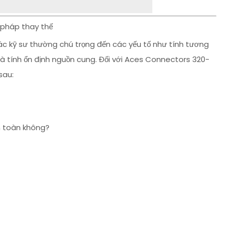
i pháp thay thế
các kỹ sư thường chú trọng đến các yếu tố như tính tương
 và tính ổn định nguồn cung. Đối với Aces Connectors 320-
sau:
àn toàn không?