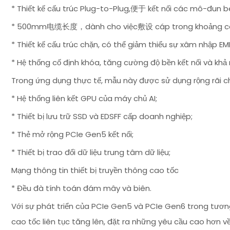
* Thiết kế cấu trúc Plug-to-Plug,便于 kết nối các mô-đun bê
* 500mm电缆长度，dành cho việc敷设 cáp trong khoảng cách
* Thiết kế cấu trúc chặn, có thể giảm thiểu sự xâm nhập EM
* Hệ thống cố định khóa, tăng cường độ bền kết nối và khả 
Trong ứng dụng thực tế, mẫu này được sử dụng rộng rãi c
* Hệ thống liên kết GPU của máy chủ AI;
* Thiết bị lưu trữ SSD và EDSFF cấp doanh nghiệp;
* Thẻ mở rộng PCIe Gen5 kết nối;
* Thiết bị trao đổi dữ liệu trung tâm dữ liệu;
Mạng thông tin thiết bị truyền thông cao tốc
* Đều đà tính toán đám mây và biên.
Với sự phát triển của PCIe Gen5 và PCIe Gen6 trong tương
cao tốc liên tục tăng lên, đặt ra những yêu cầu cao hơn về