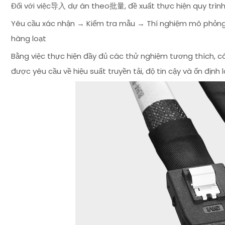
Đối với việc导入 dự án theo批量, đề xuất thực hiện quy trình
Yêu cầu xác nhận → Kiểm tra mẫu → Thí nghiệm mô phỏng
hàng loạt
Bằng việc thực hiện đầy đủ các thử nghiệm tương thích, c
được yêu cầu về hiệu suất truyền tải, độ tin cậy và ổn định 