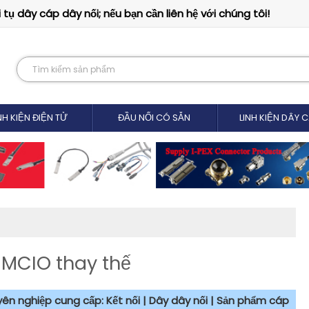
tụ dây cáp dây nối; nếu bạn cần liên hệ với chúng tôi!
NH KIỆN ĐIỆN TỬ
ĐẦU NỐI CÓ SẴN
LINH KIỆN DÂY 
 MCIO thay thế
uyên nghiệp cung cấp: Kết nối | Dây dây nối | Sản phẩm cáp