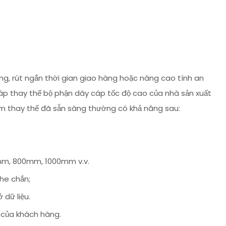
ng, rút ngắn thời gian giao hàng hoặc nâng cao tính an
háp thay thế bộ phận dây cáp tốc độ cao của nhà sản xuất
ẩm thay thế đã sẵn sàng thường có khả năng sau:
0mm, 800mm, 1000mm v.v.
he chắn;
 dữ liệu.
n của khách hàng.