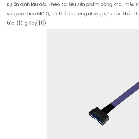
sự ổn định lâu dài. Theo tài liệu sản phẩm công khai, mẫ
và giao thức MCIO, có thể đáp ứng những yêu cầu khắt khe
tốc. ([DigiKey][1])