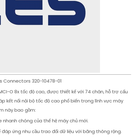
s Connectors 320-10478-01
-O 8x tốc độ cao, được thiết kế với 74 chân, hỗ trợ cấu
áp kết nối nội bộ tốc độ cao phổ biến trong lĩnh vực máy
hẩm này bao gồm:
ane nhanh chóng của thế hệ máy chủ mới.
ể đáp ứng nhu cầu trao đổi dữ liệu với băng thông rộng.