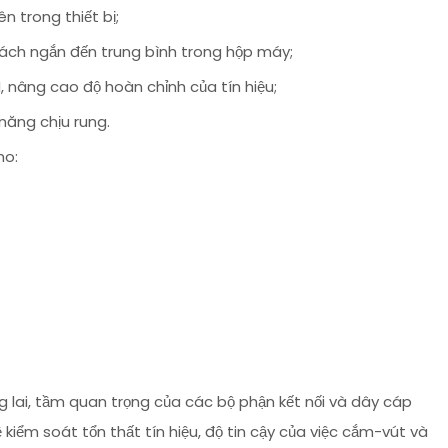
n trong thiết bị;
 ngắn đến trung bình trong hộp máy;
I, nâng cao độ hoàn chỉnh của tín hiệu;
năng chịu rung.
ho:
 lai, tầm quan trọng của các bộ phận kết nối và dây cáp
 kiểm soát tổn thất tín hiệu, độ tin cậy của việc cắm-vút và