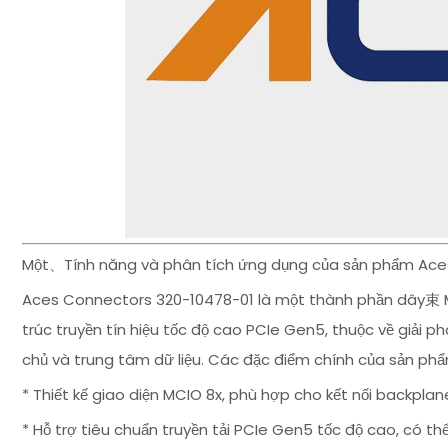
Một、Tính năng và phân tích ứng dụng của sản phẩm Ace
Aces Connectors 320-10478-01 là một thành phần dây束 MCI
trúc truyền tín hiệu tốc độ cao PCIe Gen5, thuộc về giải ph
chủ và trung tâm dữ liệu. Các đặc điểm chính của sản p
* Thiết kế giao diện MCIO 8x, phù hợp cho kết nối backpl
* Hỗ trợ tiêu chuẩn truyền tải PCIe Gen5 tốc độ cao, có th