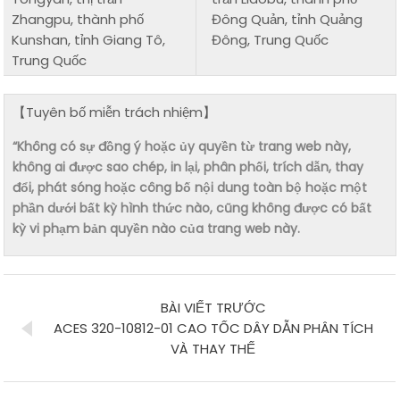
Zhangpu, thành phố
Đông Quản, tỉnh Quảng
Kunshan, tỉnh Giang Tô,
Đông, Trung Quốc
Trung Quốc
【Tuyên bố miễn trách nhiệm】
“Không có sự đồng ý hoặc ủy quyền từ trang web này,
không ai được sao chép, in lại, phân phối, trích dẫn, thay
đổi, phát sóng hoặc công bố nội dung toàn bộ hoặc một
phần dưới bất kỳ hình thức nào, cũng không được có bất
kỳ vi phạm bản quyền nào của trang web này.
BÀI VIẾT TRƯỚC
ACES 320-10812-01 CAO TỐC DÂY DẪN PHÂN TÍCH
VÀ THAY THẾ