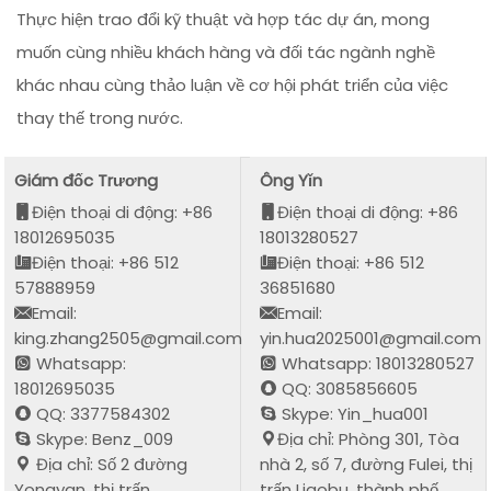
Thực hiện trao đổi kỹ thuật và hợp tác dự án, mong
muốn cùng nhiều khách hàng và đối tác ngành nghề
khác nhau cùng thảo luận về cơ hội phát triển của việc
thay thế trong nước.
Giám đốc Trương
Ông Yǐn
Điện thoại di động: +86
Điện thoại di động: +86
18012695035
18013280527
Điện thoại: +86 512
Điện thoại: +86 512
57888959
36851680
Email:
Email:
king.zhang2505@gmail.com
yin.hua2025001@gmail.com
Whatsapp:
Whatsapp: 18013280527
18012695035
QQ: 3085856605
QQ: 3377584302
Skype: Yin_hua001
Skype: Benz_009
Địa chỉ: Phòng 301, Tòa
Địa chỉ: Số 2 đường
nhà 2, số 7, đường Fulei, thị
Yongyan, thị trấn
trấn Liaobu, thành phố