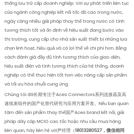
thống lưu trữ cấp doanh nghiệp. Với sự phát triển liên tục
của ngành công nghiệp kết nối tốc độ cao trong nước,
ngày càng nhiều giải pháp thay thế trong nước có tính
tương thích tốt và ổn định về hiệu suất đang bước vào
thị trường, cung cấp cho nhà sản xuất thiết bị những lựa
chọn linh hoạt, hiệu quả và có lợi thế về chi phí hơn. Bằng
cách đánh giá đầy đủ tính tương thích của giao diện,
hiệu suất điện và tính tương thích của hệ thống, doanh
nghiệp có thể thực hiện tốt hơn việc nâng cấp sản phẩm
và tối ưu hóa chuỗi cung ứng.
Chúng tôi đã长期专注于Aces Connectors系列连接器及高
速线束组件的国产化替代研究与应用方案开发。Nếu bạn quan
tâm đến sản phẩm thay thế国产Aces brand kết nối, giải
pháp dây cáp MCIO cao tốc hoặc nhu cầu mua hàng
liên quan, hãy liên hệ với尹经理（
18013280527，微信相同