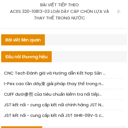
BÀI VIẾT TIẾP THEO
ACES 320-10813-03 LOẠI DÂY CÁP CHỌN LỰA VÀ
THAY THẾ TRONG NƯỚC
Bài viết liên quan
Đầu nối thương hiệu
CNC Tech Đánh giá và Hướng dẫn Kết hợp Sản xuất Linh kiện Cable Nội địa
I-Pex cao tần dây束 giải pháp thay thế trong nước phân tích
CLIFF dưới参照 của tiêu chuẩn kiểm tra nối tiếp器 trong nước được cập nhật
JST kết nối - cung cấp kết nối chính hãng JST NSHR-02V-S | sản phẩm thay thế
JST kết nối - cung cấp kết nối JST GHR-09V-S chính hãng | hàng thay thế