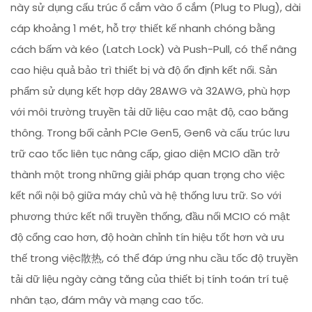
này sử dụng cấu trúc ổ cắm vào ổ cắm (Plug to Plug), dài
cáp khoảng 1 mét, hỗ trợ thiết kế nhanh chóng bằng
cách bấm và kéo (Latch Lock) và Push-Pull, có thể nâng
cao hiệu quả bảo trì thiết bị và độ ổn định kết nối. Sản
phẩm sử dụng kết hợp dây 28AWG và 32AWG, phù hợp
với môi trường truyền tải dữ liệu cao mật độ, cao băng
thông. Trong bối cảnh PCIe Gen5, Gen6 và cấu trúc lưu
trữ cao tốc liên tục nâng cấp, giao diện MCIO dần trở
thành một trong những giải pháp quan trọng cho việc
kết nối nội bộ giữa máy chủ và hệ thống lưu trữ. So với
phương thức kết nối truyền thống, đầu nối MCIO có mật
độ cổng cao hơn, độ hoàn chỉnh tín hiệu tốt hơn và ưu
thế trong việc散热, có thể đáp ứng nhu cầu tốc độ truyền
tải dữ liệu ngày càng tăng của thiết bị tính toán trí tuệ
nhân tạo, đám mây và mạng cao tốc.