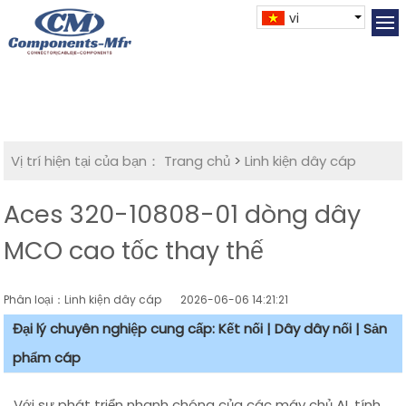
vi
Vị trí hiện tại của bạn：
Trang chủ
>
Linh kiện dây cáp
Aces 320-10808-01 dòng dây
MCO cao tốc thay thế
Phân loại：Linh kiện dây cáp
2026-06-06 14:21:21
Đại lý chuyên nghiệp cung cấp: Kết nối | Dây dây nối | Sản
phẩm cáp
Với sự phát triển nhanh chóng của các máy chủ AI, tính