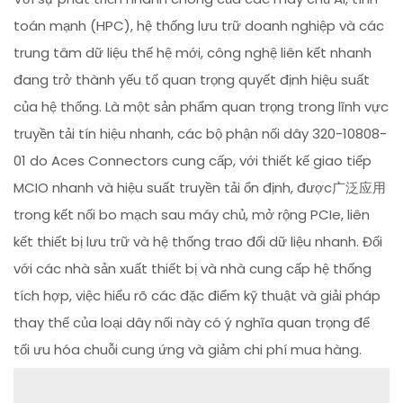
toán mạnh (HPC), hệ thống lưu trữ doanh nghiệp và các
trung tâm dữ liệu thế hệ mới, công nghệ liên kết nhanh
đang trở thành yếu tố quan trọng quyết định hiệu suất
của hệ thống. Là một sản phẩm quan trọng trong lĩnh vực
truyền tải tín hiệu nhanh, các bộ phận nối dây 320-10808-
01 do Aces Connectors cung cấp, với thiết kế giao tiếp
MCIO nhanh và hiệu suất truyền tải ổn định, được广泛应用
trong kết nối bo mạch sau máy chủ, mở rộng PCIe, liên
kết thiết bị lưu trữ và hệ thống trao đổi dữ liệu nhanh. Đối
với các nhà sản xuất thiết bị và nhà cung cấp hệ thống
tích hợp, việc hiểu rõ các đặc điểm kỹ thuật và giải pháp
thay thế của loại dây nối này có ý nghĩa quan trọng để
tối ưu hóa chuỗi cung ứng và giảm chi phí mua hàng.