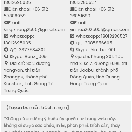
18012695035
18013280527
Điện thoại: +86 512
Điện thoại: +86 512
57888959
36851680
Email:
Email:
king.zhang2505@gmail.com
yin.hua2025001@gmail.com
Whatsapp:
Whatsapp: 18013280527
18012695035
QQ: 3085856605
QQ: 3377584302
Skype: Yin_hua001
Skype: Benz_009
Địa chỉ: Phòng 301, Tòa
Địa chỉ: Số 2 đường
nhà 2, số 7, đường Fulei, thị
Yongyan, thị trấn
trấn Liaobu, thành phố
Zhangpu, thành phố
Đông Quản, tỉnh Quảng
Kunshan, tỉnh Giang Tô,
Đông, Trung Quốc
Trung Quốc
【Tuyên bố miễn trách nhiệm】
“Không có sự đồng ý hoặc ủy quyền từ trang web này,
không ai được sao chép, in lại, phân phối, trích dẫn, thay