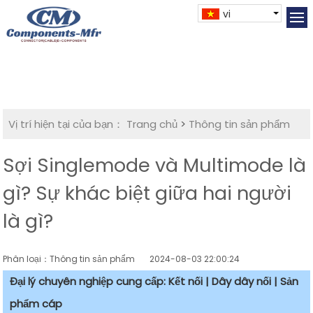
vi
Vị trí hiện tại của bạn：
Trang chủ
>
Thông tin sản phẩm
Sợi Singlemode và Multimode là
gì? Sự khác biệt giữa hai người
là gì?
Phân loại：Thông tin sản phẩm
2024-08-03 22:00:24
Đại lý chuyên nghiệp cung cấp: Kết nối | Dây dây nối | Sản
phẩm cáp