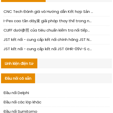
CNC Tech Đánh giá và Hướng dẫn Kết hợp Sản xuất Linh kiện Cable Nội địa
I-Pex cao tần dây束 giải pháp thay thế trong nước phân tích
CLIFF dưới参照 của tiêu chuẩn kiểm tra nối tiếp器 trong nước được cập nhật
JST kết nối - cung cấp kết nối chính hãng JST NSHR-02V-S | sản phẩm thay thế
JST kết nối - cung cấp kết nối JST GHR-09V-S chính hãng | hàng thay thế
Linh kiện điện tử
Đầu nối có sẵn
Đầu nối Delphi
Đầu nối các lớp khác
Đầu nối Sumitomo