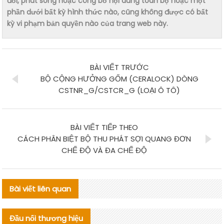
đổi, phát sóng hoặc công bố nội dung toàn bộ hoặc một
phần dưới bất kỳ hình thức nào, cũng không được có bất
kỳ vi phạm bản quyền nào của trang web này.
BÀI VIẾT TRƯỚC
BỘ CỘNG HƯỞNG GỐM (CERALOCK) DÒNG
CSTNR_G/CSTCR_G (LOẠI Ô TÔ)
BÀI VIẾT TIẾP THEO
CÁCH PHÂN BIỆT BỘ THU PHÁT SỢI QUANG ĐƠN
CHẾ ĐỘ VÀ ĐA CHẾ ĐỘ
Bài viết liên quan
Đầu nối thương hiệu