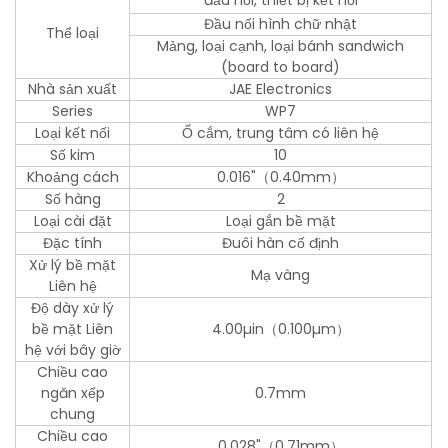
đầu nối, thiết bị kết nối
Đầu nối hình chữ nhật
Thể loại
Mảng, loại cạnh, loại bánh sandwich
(board to board)
Nhà sản xuất
JAE Electronics
Series
WP7
Loại kết nối
Ổ cắm, trung tâm có liên hệ
Số kim
10
Khoảng cách
0.016"（0.40mm）
Số hàng
2
Loại cài đặt
Loại gắn bề mặt
Đặc tính
Đuôi hàn cố định
Xử lý bề mặt
Mạ vàng
Liên hệ
Độ dày xử lý
bề mặt Liên
4.00µin（0.100µm）
hệ với bây giờ
Chiều cao
ngăn xếp
0.7mm
chung
Chiều cao
0.028"（0.71mm）