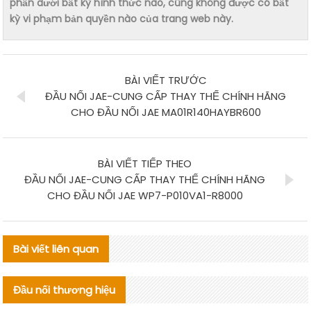
phần dưới bất kỳ hình thức nào, cũng không được có bất
kỳ vi phạm bản quyền nào của trang web này.
BÀI VIẾT TRƯỚC
ĐẦU NỐI JAE-CUNG CẤP THAY THẾ CHÍNH HÃNG
CHO ĐẦU NỐI JAE MA01R140HAYBR600
BÀI VIẾT TIẾP THEO
ĐẦU NỐI JAE-CUNG CẤP THAY THẾ CHÍNH HÃNG
CHO ĐẦU NỐI JAE WP7-P010VA1-R8000
Bài viết liên quan
Đầu nối thương hiệu