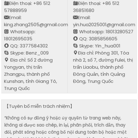
Điện thoại: +86 512
Điện thoại: +86 512
57888959
36851680
Email:
Email:
king.zhang2505@gmail.com
yin.hua2025001@gmail.com
Whatsapp:
Whatsapp: 18013280527
18012695035
QQ: 3085856605
QQ: 3377584302
Skype: Yin_hua001
Skype: Benz_009
Địa chỉ: Phòng 301, Tòa
Địa chỉ: Số 2 đường
nhà 2, số 7, đường Fulei, thị
Yongyan, thị trấn
trấn Liaobu, thành phố
Zhangpu, thành phố
Đông Quản, tỉnh Quảng
Kunshan, tỉnh Giang Tô,
Đông, Trung Quốc
Trung Quốc
【Tuyên bố miễn trách nhiệm】
“Không có sự đồng ý hoặc ủy quyền từ trang web này,
không ai được sao chép, in lại, phân phối, trích dẫn, thay
đổi, phát sóng hoặc công bố nội dung toàn bộ hoặc một