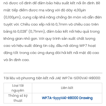
nó được cố định để đảm bảo hiệu suất kết nối ổn định. Bề
mặt tiếp điểm được mạ vàng với độ dày 4,00µin
(0,100µm), cung cấp khả năng chống ăn mòn và dẫn điện
tuyệt vời. Chiều cao xếp nối là 0,7mm và chiều cao trên
bảng là 0,028" (0,71mm), đảm bảo kết nối hiệu quả trong
không gian nhỏ gọn. Với quy trình sản xuất chất lượng
cao và hiệu suất đáng tin cậy, đầu nối dòng WP7 hoạt
động tốt trong các ứng dụng đòi hỏi kết nối mật độ cao
và ổn định cao.
Tài liệu và phương tiện kết nối JAE WP7A-S010VA1-R8000:
Loại tài
Liên kết
nguyên
Thông số kỹ
WP7A-SyyyVA1-R8000 Drawing
thuật