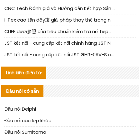
CNC Tech Đánh giá và Hướng dẫn Kết hợp Sản xuất Linh kiện Cable Nội địa
I-Pex cao tần dây束 giải pháp thay thế trong nước phân tích
CLIFF dưới参照 của tiêu chuẩn kiểm tra nối tiếp器 trong nước được cập nhật
JST kết nối - cung cấp kết nối chính hãng JST NSHR-02V-S | sản phẩm thay thế
JST kết nối - cung cấp kết nối JST GHR-09V-S chính hãng | hàng thay thế
Linh kiện điện tử
Đầu nối có sẵn
Đầu nối Delphi
Đầu nối các lớp khác
Đầu nối Sumitomo