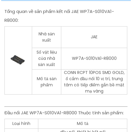
Tổng quan về sản phẩm kết nối JAE WP7A-S010VA1-
R8000:
Nhà sản
JAE
xuất
Số vật liệu
của nhà
WP7A-S010VA1-R8000
sản xuất
CONN RCPT 10POS SMD GOLD,
Mô tả sản
ổ cắm đầu nối 10 vị trí, trung
phẩm
tâm có tiếp điểm gắn bề mặt
mạ vàng
Đầu nối JAE WP7A-S010VA1-R8000 Thuộc tính sản phẩm:
Loại hình
Mô tả