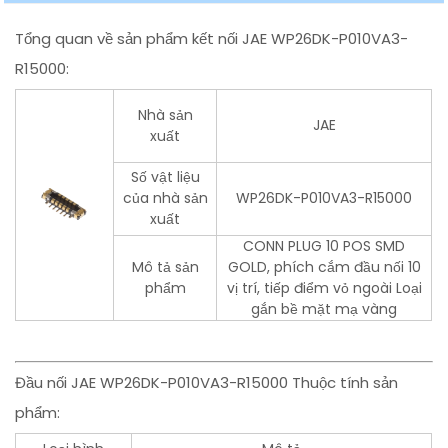
Tổng quan về sản phẩm kết nối JAE WP26DK-P010VA3-
R15000:
Nhà sản
JAE
xuất
Số vật liệu
của nhà sản
WP26DK-P010VA3-R15000
xuất
CONN PLUG 10 POS SMD
Mô tả sản
GOLD, phích cắm đầu nối 10
phẩm
vị trí, tiếp điểm vỏ ngoài Loại
gắn bề mặt mạ vàng
Đầu nối JAE WP26DK-P010VA3-R15000 Thuộc tính sản
phẩm: