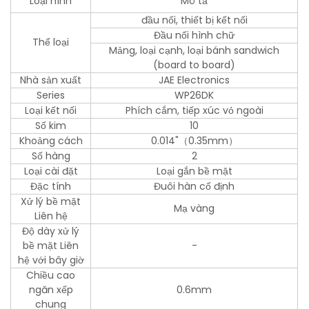
Loại hình
Mô tả
đầu nối, thiết bị kết nối
Đầu nối hình chữ
Thể loại
Mảng, loại cạnh, loại bánh sandwich
(board to board)
Nhà sản xuất
JAE Electronics
Series
WP26DK
Loại kết nối
Phích cắm, tiếp xúc vỏ ngoài
Số kim
10
Khoảng cách
0.014"（0.35mm）
Số hàng
2
Loại cài đặt
Loại gắn bề mặt
Đặc tính
Đuôi hàn cố định
Xử lý bề mặt
Mạ vàng
Liên hệ
Độ dày xử lý
bề mặt Liên
-
hệ với bây giờ
Chiều cao
ngăn xếp
0.6mm
chung