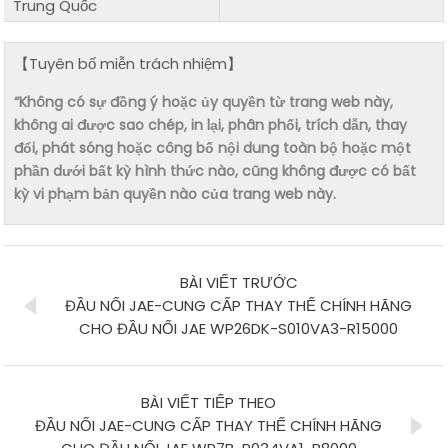
Trung Quốc
【Tuyên bố miễn trách nhiệm】
“Không có sự đồng ý hoặc ủy quyền từ trang web này,
không ai được sao chép, in lại, phân phối, trích dẫn, thay
đổi, phát sóng hoặc công bố nội dung toàn bộ hoặc một
phần dưới bất kỳ hình thức nào, cũng không được có bất
kỳ vi phạm bản quyền nào của trang web này.
BÀI VIẾT TRƯỚC
ĐẦU NỐI JAE-CUNG CẤP THAY THẾ CHÍNH HÃNG
CHO ĐẦU NỐI JAE WP26DK-S010VA3-R15000
BÀI VIẾT TIẾP THEO
ĐẦU NỐI JAE-CUNG CẤP THAY THẾ CHÍNH HÃNG