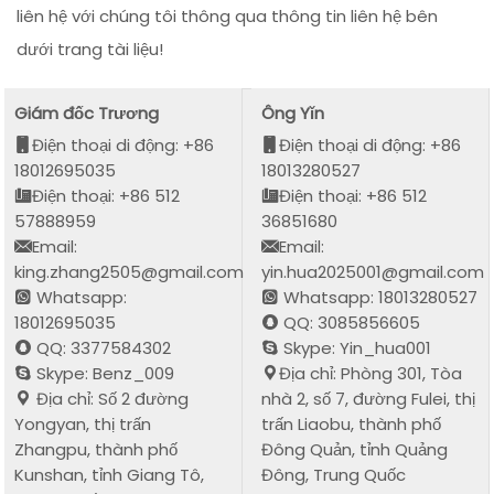
liên hệ với chúng tôi thông qua thông tin liên hệ bên
dưới trang tài liệu!
Giám đốc Trương
Ông Yǐn
Điện thoại di động: +86
Điện thoại di động: +86
18012695035
18013280527
Điện thoại: +86 512
Điện thoại: +86 512
57888959
36851680
Email:
Email:
king.zhang2505@gmail.com
yin.hua2025001@gmail.com
Whatsapp:
Whatsapp: 18013280527
18012695035
QQ: 3085856605
QQ: 3377584302
Skype: Yin_hua001
Skype: Benz_009
Địa chỉ: Phòng 301, Tòa
Địa chỉ: Số 2 đường
nhà 2, số 7, đường Fulei, thị
Yongyan, thị trấn
trấn Liaobu, thành phố
Zhangpu, thành phố
Đông Quản, tỉnh Quảng
Kunshan, tỉnh Giang Tô,
Đông, Trung Quốc