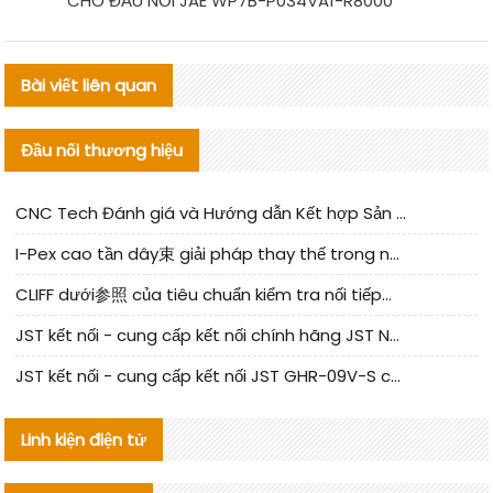
CHO ĐẦU NỐI JAE WP7B-P034VA1-R8000
Bài viết liên quan
Đầu nối thương hiệu
CNC Tech Đánh giá và Hướng dẫn Kết hợp Sản xuất Linh kiện Cable Nội địa
I-Pex cao tần dây束 giải pháp thay thế trong nước phân tích
CLIFF dưới参照 của tiêu chuẩn kiểm tra nối tiếp器 trong nước được cập nhật
JST kết nối - cung cấp kết nối chính hãng JST NSHR-02V-S | sản phẩm thay thế
JST kết nối - cung cấp kết nối JST GHR-09V-S chính hãng | hàng thay thế
Linh kiện điện tử