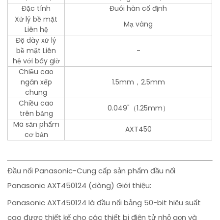
Đặc tính
Đuôi hàn cố định
Xử lý bề mặt
Mạ vàng
Liên hệ
Độ dày xử lý
bề mặt Liên
-
hệ với bây giờ
Chiều cao
ngăn xếp
1.5mm，2.5mm
chung
Chiều cao
0.049"（1.25mm）
trên bảng
Mã sản phẩm
AXT450
cơ bản
Đầu nối Panasonic-Cung cấp sản phẩm đầu nối
Panasonic AXT450124 (dòng) Giới thiệu:
Panasonic AXT450124 là đầu nối bảng 50-bit hiệu suất
cao được thiết kế cho các thiết bị điện tử nhỏ gọn và