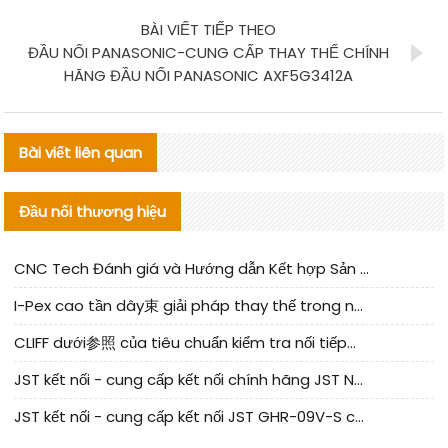
BÀI VIẾT TIẾP THEO
ĐẦU NỐI PANASONIC-CUNG CẤP THAY THẾ CHÍNH
HÃNG ĐẦU NỐI PANASONIC AXF5G3412A
Bài viết liên quan
Đầu nối thương hiệu
CNC Tech Đánh giá và Hướng dẫn Kết hợp Sản xuất Linh kiện Cable Nội địa
I-Pex cao tần dây束 giải pháp thay thế trong nước phân tích
CLIFF dưới参照 của tiêu chuẩn kiểm tra nối tiếp器 trong nước được cập nhật
JST kết nối - cung cấp kết nối chính hãng JST NSHR-02V-S | sản phẩm thay thế
JST kết nối - cung cấp kết nối JST GHR-09V-S chính hãng | hàng thay thế