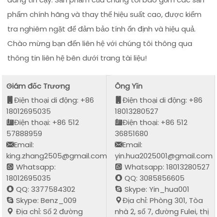
phẩm chính hãng và thay thế hiệu suất cao, được kiểm
tra nghiêm ngặt để đảm bảo tính ổn định và hiệu quả.
Chào mừng bạn đến liên hệ với chúng tôi thông qua
thông tin liên hệ bên dưới trang tài liệu!
Giám đốc Trương
Ông Yǐn
Điện thoại di động: +86
Điện thoại di động: +86
18012695035
18013280527
Điện thoại: +86 512
Điện thoại: +86 512
57888959
36851680
Email:
Email:
king.zhang2505@gmail.com
yin.hua2025001@gmail.com
Whatsapp:
Whatsapp: 18013280527
18012695035
QQ: 3085856605
QQ: 3377584302
Skype: Yin_hua001
Skype: Benz_009
Địa chỉ: Phòng 301, Tòa
Địa chỉ: Số 2 đường
nhà 2, số 7, đường Fulei, thị