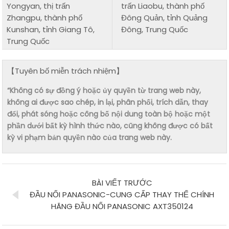
Yongyan, thị trấn
trấn Liaobu, thành phố
Zhangpu, thành phố
Đông Quản, tỉnh Quảng
Kunshan, tỉnh Giang Tô,
Đông, Trung Quốc
Trung Quốc
【Tuyên bố miễn trách nhiệm】
“Không có sự đồng ý hoặc ủy quyền từ trang web này,
không ai được sao chép, in lại, phân phối, trích dẫn, thay
đổi, phát sóng hoặc công bố nội dung toàn bộ hoặc một
phần dưới bất kỳ hình thức nào, cũng không được có bất
kỳ vi phạm bản quyền nào của trang web này.
BÀI VIẾT TRƯỚC
ĐẦU NỐI PANASONIC-CUNG CẤP THAY THẾ CHÍNH
HÃNG ĐẦU NỐI PANASONIC AXT350124