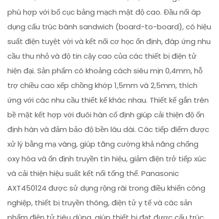
phù hợp với bố cục bảng mạch mật độ cao. Đầu nối áp
dụng cấu trúc bánh sandwich (board-to-board), có hiệu
suất điện tuyệt vời và kết nối cơ học ổn định, đáp ứng nhu
cầu thu nhỏ và độ tin cậy cao của các thiết bị điện tử
hiện đại. Sản phẩm có khoảng cách siêu mịn 0,4mm, hỗ
trợ chiều cao xếp chồng khớp 1,5mm và 2,5mm, thích
ứng với các nhu cầu thiết kế khác nhau. Thiết kế gắn trên
bề mặt kết hợp với đuôi hàn cố định giúp cải thiện độ ổn
định hàn và đảm bảo độ bền lâu dài. Các tiếp điểm được
xử lý bằng mạ vàng, giúp tăng cường khả năng chống
oxy hóa và ổn định truyền tín hiệu, giảm điện trở tiếp xúc
và cải thiện hiệu suất kết nối tổng thể. Panasonic
AXT450124 được sử dụng rộng rãi trong điều khiển công
nghiệp, thiết bị truyền thông, điện tử y tế và các sản
phẩm điện tử tiêu dùng, giúp thiết bị đạt được cấu trúc