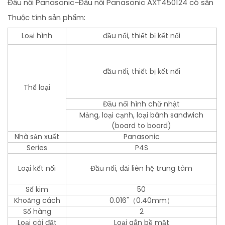
Đầu nối Panasonic-Đầu nối Panasonic AXT450124 có sẵn
Thuộc tính sản phẩm:
Loại hình
đầu nối, thiết bị kết nối
đầu nối, thiết bị kết nối
Thể loại
Đầu nối hình chữ nhật
Mảng, loại cạnh, loại bánh sandwich
(board to board)
Nhà sản xuất
Panasonic
Series
P4S
Loại kết nối
Đầu nối, dải liên hệ trung tâm
Số kim
50
Khoảng cách
0.016"（0.40mm）
Số hàng
2
Loại cài đặt
Loại gắn bề mặt