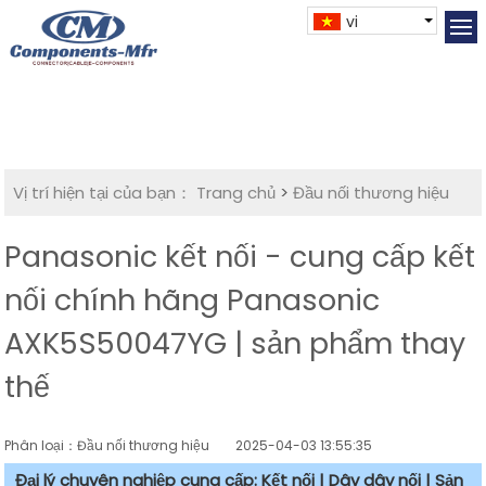
vi
Vị trí hiện tại của bạn：
Trang chủ
>
Đầu nối thương hiệu
Panasonic kết nối - cung cấp kết
nối chính hãng Panasonic
AXK5S50047YG | sản phẩm thay
thế
Phân loại：Đầu nối thương hiệu
2025-04-03 13:55:35
Đại lý chuyên nghiệp cung cấp: Kết nối | Dây dây nối | Sản