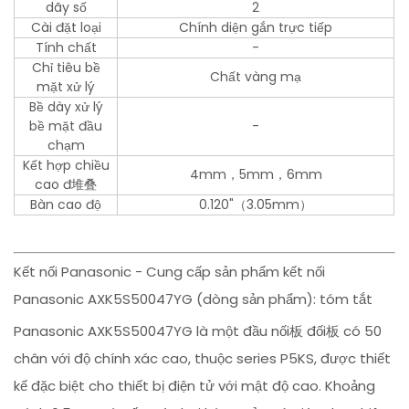
dãy số
2
Cài đặt loại
Chính diện gắn trực tiếp
Tính chất
-
Chỉ tiêu bề
Chất vàng mạ
mặt xử lý
Bề dày xử lý
bề mặt đầu
-
chạm
Kết hợp chiều
4mm，5mm，6mm
cao đ堆叠
Bàn cao độ
0.120"（3.05mm）
Kết nối Panasonic - Cung cấp sản phẩm kết nối
Panasonic AXK5S50047YG (dòng sản phẩm): tóm tắt
Panasonic AXK5S50047YG là một đầu nối板 đối板 có 50
chân với độ chính xác cao, thuộc series P5KS, được thiết
kế đặc biệt cho thiết bị điện tử với mật độ cao. Khoảng