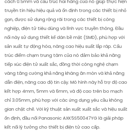
cách 0.5mm và cấu trúc hai hàng của nó giúp thực hiện
truyền tín hiệu hiệu quả và ổn định trong các thiết bị nhỏ
gọn, được sử dụng rộng rãi trong các thiết bị công
nghiệp, điện tử tiêu dùng và lĩnh vực truyền thông. Đầu
nối này sử dụng thiết kế dán bề mặt (SMD), phù hợp với
sản xuất tự động hóa, nâng cao hiệu suất lắp ráp. Cấu
trúc điểm chạm trung tâm của nó đảm bảo khả năng
tiếp xúc điện tử xuất sắc, đồng thời công nghệ chạm
vàng tăng cường khả năng kháng ăn mòn và khả năng
dẫn điện, nâng cao độ tin cậy. Mô hình này hỗ trợ độ cao
kết hợp 4mm, 5mm và 6mm, và độ cao trên bo mạch
chỉ 3.05mm, phù hợp với các ứng dụng yêu cầu không
gian chặt chẽ. Với kỹ thuật sản xuất xuất sắc và hiệu suất
ổn định, đầu nối Panasonic AXK5S50047YG là giải pháp
kết nối lý tưởng cho thiết bị điện tử cao cấp.