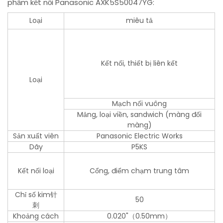
phẩm kết nối Panasonic AXK5S50047YG:
Loại
miêu tả
Kết nối, thiết bị liên kết
Loại
Mạch nối vuông
Mảng, loại viền, sandwich (màng đối
màng)
Sản xuất viên
Panasonic Electric Works
Dãy
P5KS
Kết nối loại
Cổng, điểm chạm trung tâm
Chỉ số kim针
50
刺
Khoảng cách
0.020"（0.50mm）