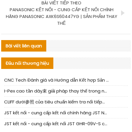
BÀI VIẾT TIẾP THEO
PANASONIC KẾT NỐI - CUNG CẤP KẾT NỐI CHÍNH
HÃNG PANASONIC AXK6S60447YG | SẢN PHẨM THAY
THẾ
Bài viết liên quan
Đầu nối thương hiệu
CNC Tech Đánh giá và Hướng dẫn Kết hợp Sản xuất Linh kiện Cable Nội địa
I-Pex cao tần dây束 giải pháp thay thế trong nước phân tích
CLIFF dưới参照 của tiêu chuẩn kiểm tra nối tiếp器 trong nước được cập nhật
JST kết nối - cung cấp kết nối chính hãng JST NSHR-02V-S | sản phẩm thay thế
JST kết nối - cung cấp kết nối JST GHR-09V-S chính hãng | hàng thay thế