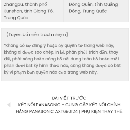
Zhangpu, thành phố
Đông Quản, tỉnh Quảng
Kunshan, tỉnh Giang Tô,
Đông, Trung Quốc
Trung Quốc
【Tuyên bố miễn trách nhiệm】
“Không có sự đồng ý hoặc ủy quyền từ trang web này,
không ai được sao chép, in lại, phân phối, trích dẫn, thay
đổi, phát sóng hoặc công bố nội dung toàn bộ hoặc một
phần dưới bất kỳ hình thức nào, cũng không được có bất
kỳ vi phạm bản quyền nào của trang web này.
BÀI VIẾT TRƯỚC
KẾT NỐI PANASONIC - CUNG CẤP KẾT NỐI CHÍNH
HÃNG PANASONIC AXT680124 | PHỤ KIỆN THAY THẾ