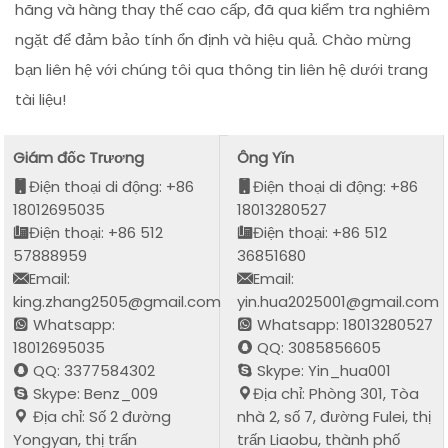
hãng và hàng thay thế cao cấp, đã qua kiểm tra nghiêm
ngặt để đảm bảo tính ổn định và hiệu quả. Chào mừng
bạn liên hệ với chúng tôi qua thông tin liên hệ dưới trang
tài liệu!
Giám đốc Trương
Ông Yǐn
Điện thoại di động: +86
Điện thoại di động: +86
18012695035
18013280527
Điện thoại: +86 512
Điện thoại: +86 512
57888959
36851680
Email:
Email:
king.zhang2505@gmail.com
yin.hua2025001@gmail.com
Whatsapp:
Whatsapp: 18013280527
18012695035
QQ: 3085856605
QQ: 3377584302
Skype: Yin_hua001
Skype: Benz_009
Địa chỉ: Phòng 301, Tòa
Địa chỉ: Số 2 đường
nhà 2, số 7, đường Fulei, thị
Yongyan, thị trấn
trấn Liaobu, thành phố