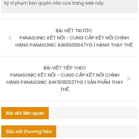
kỳ vi phạm bản quyền nào của trang web này.
BÀI VIẾT TRƯỚC
PANASONIC KẾT NỐI - CUNG CẤP KẾT NỐI CHÍNH
HÃNG PANASONIC AXK6S00647YG | HÀNG THAY THẾ
BÀI VIẾT TIẾP THEO
PANASONIC KẾT NỐI - CUNG CẤP KẾT NỐI CHÍNH
HÃNG PANASONIC AXK5F80537YG | SẢN PHẨM THAY
THẾ
Bài viết liên quan
Đầu nối thương hiệu