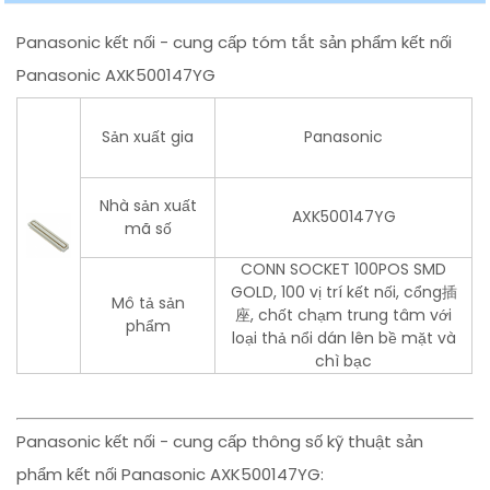
Panasonic kết nối - cung cấp tóm tắt sản phẩm kết nối
Panasonic AXK500147YG
Sản xuất gia
Panasonic
Nhà sản xuất
AXK500147YG
mã số
CONN SOCKET 100POS SMD
GOLD, 100 vị trí kết nối, cổng插
Mô tả sản
座, chốt chạm trung tâm với
phẩm
loại thả nổi dán lên bề mặt và
chì bạc
Panasonic kết nối - cung cấp thông số kỹ thuật sản
phẩm kết nối Panasonic AXK500147YG: