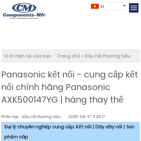
vi
Vị trí hiện tại của bạn：
Trang chủ
>
Đầu nối thương hiệu
Panasonic kết nối - cung cấp kết
nối chính hãng Panasonic
AXK500147YG | hàng thay thế
Phân loại：Đầu nối thương hiệu
2025-04-27 11:28:17
Đại lý chuyên nghiệp cung cấp: Kết nối | Dây dây nối | Sản
phẩm cáp