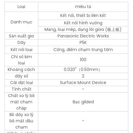
Loại
miêu tả
Kết nối, thiết bị liên kết
Danh mục
Kết nối hình vuông
Mảng, loại mép, dạng lõi giữa (板上板)
Sản xuất gia
Panasonic Electric Works
Dãy
P5K
Kết nối loại
Cổng, điểm chạm trung tâm
Chỉ số kim
100
loại
Khoảng cách
0.020"（0.50mm）
dãy số
2
Cài đặt loại
Surface Mount Device
Tính chất
-
Chất xử lý bề
mặt chạm
Bạc gilded
chập
Bề dày xử lý
bề mặt đầu
-
chạm