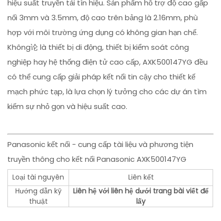
hiệu suất truyền tải tín hiệu. Sản phẩm hỗ trợ độ cao gấp
nối 3mm và 3.5mm, độ cao trên bảng là 2.16mm, phù
hợp với môi trường ứng dụng có không gian hạn chế.
Không论 là thiết bị di động, thiết bị kiểm soát công
nghiệp hay hệ thống điện tử cao cấp, AXK500147YG đều
có thể cung cấp giải pháp kết nối tin cậy cho thiết kế
mạch phức tạp, là lựa chọn lý tưởng cho các dự án tìm
kiếm sự nhỏ gọn và hiệu suất cao.
Panasonic kết nối - cung cấp tài liệu và phương tiện
truyền thông cho kết nối Panasonic AXK500147YG
Loại tài nguyên
Liên kết
Hướng dẫn kỹ
Liên hệ với liên hệ dưới trang bài viết để
thuật
lấy