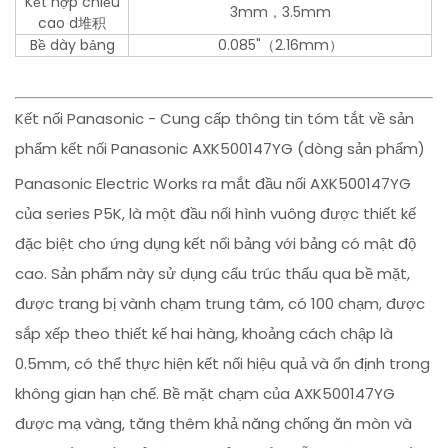
Kết hợp chiều
3mm，3.5mm
cao d堆积
Bề dày bảng
0.085"（2.16mm）
Kết nối Panasonic - Cung cấp thông tin tóm tắt về sản
phẩm kết nối Panasonic AXK500147YG (dòng sản phẩm)
Panasonic Electric Works ra mắt đầu nối AXK500147YG
của series P5K, là một đầu nối hình vuông được thiết kế
đặc biệt cho ứng dụng kết nối bảng với bảng có mật độ
cao. Sản phẩm này sử dụng cấu trúc thấu qua bề mặt,
được trang bị vành chạm trung tâm, có 100 chạm, được
sắp xếp theo thiết kế hai hàng, khoảng cách chập là
0.5mm, có thể thực hiện kết nối hiệu quả và ổn định trong
không gian hạn chế. Bề mặt chạm của AXK500147YG
được mạ vàng, tăng thêm khả năng chống ăn mòn và