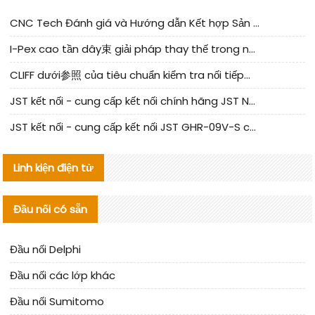
CNC Tech Đánh giá và Hướng dẫn Kết hợp Sản xuất Linh kiện Cable Nội địa
I-Pex cao tần dây束 giải pháp thay thế trong nước phân tích
CLIFF dưới参照 của tiêu chuẩn kiểm tra nối tiếp器 trong nước được cập nhật
JST kết nối - cung cấp kết nối chính hãng JST NSHR-02V-S | sản phẩm thay thế
JST kết nối - cung cấp kết nối JST GHR-09V-S chính hãng | hàng thay thế
Linh kiện điện tử
Đầu nối có sẵn
Đầu nối Delphi
Đầu nối các lớp khác
Đầu nối Sumitomo