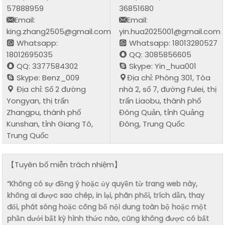
57888959
36851680
Email:
Email:
king.zhang2505@gmail.com
yin.hua2025001@gmail.com
Whatsapp:
Whatsapp: 18013280527
18012695035
QQ: 3085856605
QQ: 3377584302
Skype: Yin_hua001
Skype: Benz_009
Địa chỉ: Phòng 301, Tòa
Địa chỉ: Số 2 đường
nhà 2, số 7, đường Fulei, thị
Yongyan, thị trấn
trấn Liaobu, thành phố
Zhangpu, thành phố
Đông Quản, tỉnh Quảng
Kunshan, tỉnh Giang Tô,
Đông, Trung Quốc
Trung Quốc
【Tuyên bố miễn trách nhiệm】
“Không có sự đồng ý hoặc ủy quyền từ trang web này,
không ai được sao chép, in lại, phân phối, trích dẫn, thay
đổi, phát sóng hoặc công bố nội dung toàn bộ hoặc một
phần dưới bất kỳ hình thức nào, cũng không được có bất