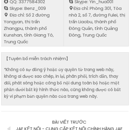
QQ: 3377584302
Skype: Yin_hua001
Skype: Benz_009
Địa chỉ: Phòng 301, Tòa
Địa chỉ: Số 2 đường
nhà 2, số 7, đường Fulei, thị
Yongyan, thị trấn
trấn Liaobu, thành phố
Zhangpu, thành phố
Đông Quản, tỉnh Quảng
Kunshan, tỉnh Giang Tô,
Đông, Trung Quốc
Trung Quốc
【Tuyên bố miễn trách nhiệm】
“Không có sự đồng ý hoặc ủy quyền từ trang web này,
không ai được sao chép, in lại, phân phối, trích dẫn, thay
đổi, phát sóng hoặc công bố nội dung toàn bộ hoặc một
phần dưới bất kỳ hình thức nào, cũng không được có bất
kỳ vi phạm bản quyền nào của trang web này.
BÀI VIẾT TRƯỚC
JAE KẾT NỐI - CUNG CẤP KẾT NỐI CHÍNH HÃNG JAE