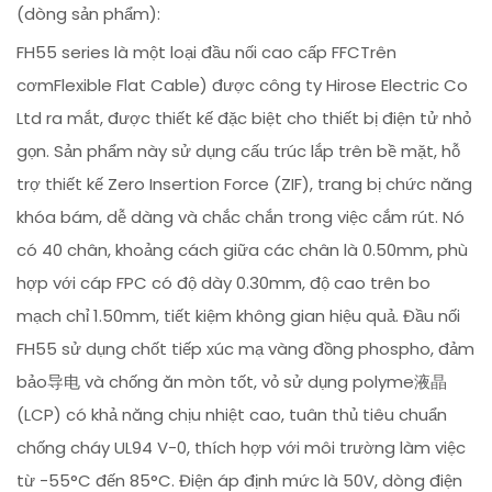
(dòng sản phẩm):
FH55 series là một loại đầu nối cao cấp FFCTrên
cơmFlexible Flat Cable) được công ty Hirose Electric Co
Ltd ra mắt, được thiết kế đặc biệt cho thiết bị điện tử nhỏ
gọn. Sản phẩm này sử dụng cấu trúc lắp trên bề mặt, hỗ
trợ thiết kế Zero Insertion Force (ZIF), trang bị chức năng
khóa bám, dễ dàng và chắc chắn trong việc cắm rút. Nó
có 40 chân, khoảng cách giữa các chân là 0.50mm, phù
hợp với cáp FPC có độ dày 0.30mm, độ cao trên bo
mạch chỉ 1.50mm, tiết kiệm không gian hiệu quả. Đầu nối
FH55 sử dụng chốt tiếp xúc mạ vàng đồng phospho, đảm
bảo导电 và chống ăn mòn tốt, vỏ sử dụng polyme液晶
(LCP) có khả năng chịu nhiệt cao, tuân thủ tiêu chuẩn
chống cháy UL94 V-0, thích hợp với môi trường làm việc
từ -55°C đến 85°C. Điện áp định mức là 50V, dòng điện