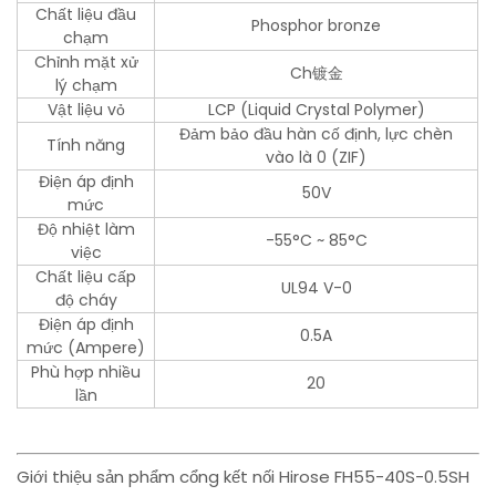
Chất liệu đầu
Phosphor bronze
chạm
Chỉnh mặt xử
Ch镀金
lý chạm
Vật liệu vỏ
LCP (Liquid Crystal Polymer)
Đảm bảo đầu hàn cố định, lực chèn
Tính năng
vào là 0 (ZIF)
Điện áp định
50V
mức
Độ nhiệt làm
-55°C ~ 85°C
việc
Chất liệu cấp
UL94 V-0
độ cháy
Điện áp định
0.5A
mức (Ampere)
Phù hợp nhiều
20
lần
Giới thiệu sản phẩm cổng kết nối Hirose FH55-40S-0.5SH