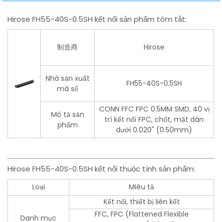
Hirose FH55-40S-0.5SH kết nối sản phẩm tóm tắt:
制造商
Hirose
Nhà sản xuất
FH55-40S-0.5SH
mã số
CONN FFC FPC 0.5MM SMD, 40 vị
Mô tả sản
trí kết nối FPC, chốt, mặt dán
phẩm
dưới 0.020" (0.50mm)
Hirose FH55-40S-0.5SH kết nối thuộc tính sản phẩm:
Loại
Miêu tả
Kết nối, thiết bị liên kết
FFC, FPC (Flattened Flexible
Danh mục