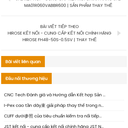
MA01R060VABBR600 | SẢN PHẨM THAY THẾ
BÀI VIẾT TIẾP THEO
HIROSE KẾT NỐI - CUNG CẤP KẾT NỐI CHÍNH HÃNG
HIROSE FH48-50S-0.5SV | THAY THẾ
Bài viết liên quan
Đầu nối thương hiệu
CNC Tech Đánh giá và Hướng dẫn Kết hợp Sản xuất Linh kiện Cable Nội địa
I-Pex cao tần dây束 giải pháp thay thế trong nước phân tích
CLIFF dưới参照 của tiêu chuẩn kiểm tra nối tiếp器 trong nước được cập nhật
JST kết nối - cung cấp kết nối chính hãng JST NSHR-02V-S | sản phẩm thay thế