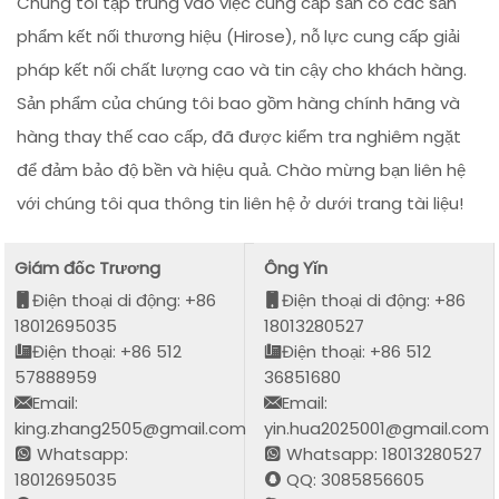
Chúng tôi tập trung vào việc cung cấp sẵn có các sản
phẩm kết nối thương hiệu (Hirose), nỗ lực cung cấp giải
pháp kết nối chất lượng cao và tin cậy cho khách hàng.
Sản phẩm của chúng tôi bao gồm hàng chính hãng và
hàng thay thế cao cấp, đã được kiểm tra nghiêm ngặt
để đảm bảo độ bền và hiệu quả. Chào mừng bạn liên hệ
với chúng tôi qua thông tin liên hệ ở dưới trang tài liệu!
Giám đốc Trương
Ông Yǐn
Điện thoại di động: +86
Điện thoại di động: +86
18012695035
18013280527
Điện thoại: +86 512
Điện thoại: +86 512
57888959
36851680
Email:
Email:
king.zhang2505@gmail.com
yin.hua2025001@gmail.com
Whatsapp:
Whatsapp: 18013280527
18012695035
QQ: 3085856605