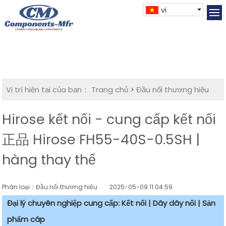
vi
Vị trí hiện tại của bạn：
Trang chủ
>
Đầu nối thương hiệu
Hirose kết nối - cung cấp kết nối
正品 Hirose FH55-40S-0.5SH |
hàng thay thế
Phân loại：Đầu nối thương hiệu
2025-05-09 11:04:59
Đại lý chuyên nghiệp cung cấp: Kết nối | Dây dây nối | Sản
phẩm cáp