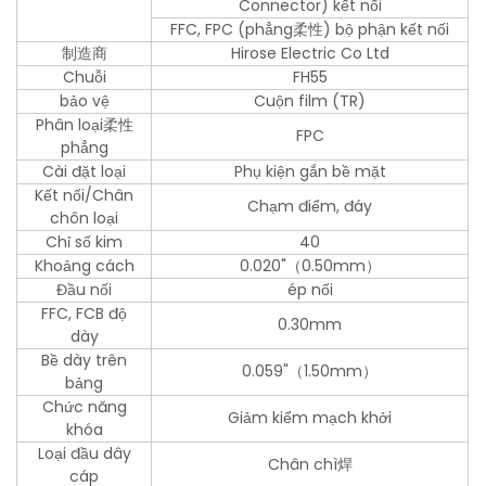
Connector) kết nối
FFC, FPC (phẳng柔性) bộ phận kết nối
制造商
Hirose Electric Co Ltd
Chuỗi
FH55
bảo vệ
Cuộn film (TR)
Phân loại柔性
FPC
phẳng
Cài đặt loại
Phụ kiện gắn bề mặt
Kết nối/Chân
Chạm điểm, đáy
chôn loại
Chỉ số kim
40
Khoảng cách
0.020"（0.50mm）
Đầu nối
ép nối
FFC, FCB độ
0.30mm
dày
Bề dày trên
0.059"（1.50mm）
bảng
Chức năng
Giảm kiểm mạch khởi
khóa
Loại đầu dây
Chân chì焊
cáp