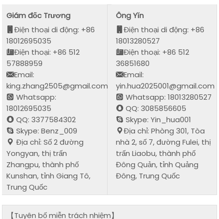
Giám đốc Trương
Ông Yǐn
Điện thoại di động: +86
Điện thoại di động: +86
18012695035
18013280527
Điện thoại: +86 512
Điện thoại: +86 512
57888959
36851680
Email:
Email:
king.zhang2505@gmail.com
yin.hua2025001@gmail.com
Whatsapp:
Whatsapp: 18013280527
18012695035
QQ: 3085856605
QQ: 3377584302
Skype: Yin_hua001
Skype: Benz_009
Địa chỉ: Phòng 301, Tòa
Địa chỉ: Số 2 đường
nhà 2, số 7, đường Fulei, thị
Yongyan, thị trấn
trấn Liaobu, thành phố
Zhangpu, thành phố
Đông Quản, tỉnh Quảng
Kunshan, tỉnh Giang Tô,
Đông, Trung Quốc
Trung Quốc
【Tuyên bố miễn trách nhiệm】