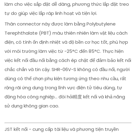
làm cho việc sắp đặt dễ dàng, phương thức lắp đặt treo
tự do giúp việc lắp ráp linh hoạt và tiện lợi.
Thân connector này được làm bằng Polybutylene
Terephthalate (PBT) màu thiên nhiên làm vật liệu cách
điện, có tính ổn định nhiệt và độ bền cơ học tốt, phù hợp
với môi trường làm việc từ -25°C đến 85°C. Thực hiện
việc kết nối đầu nối bằng cách ép chặt để đảm bảo kết nối
chắc chắn và tin cậy. SHR-06V-S không có đầu nối, người
dùng có thể chọn phụ kiện tương ứng theo nhu cầu, rất
rộng rãi ứng dụng trong lĩnh vực điện tử tiêu dùng, tự
động hóa công nghiệp... đòi hỏi精度 kết nối và khả năng
sử dụng không gian cao.
JST kết nối - cung cấp tài liệu và phương tiện truyền