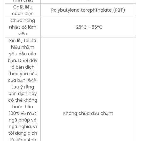
Tính chất
-
Chất liệu
Polybutylene terephthalate (PBT)
cách điện
Chức năng
nhiệt độ làm
-25°C ~ 85°C
việc
Xin lỗi, tôi đã
hiểu nhầm
yêu cầu của
bạn. Dưới đây
là bản dịch
theo yêu cầu
của bạn: 备注:
Lưu ý rằng
bản dịch này
có thể không
hoàn hảo
100% về mặt
Không chứa đầu chạm
ngữ pháp và
ngữ nghĩa, vì
tôi đang dịch
từ tiếng Anh