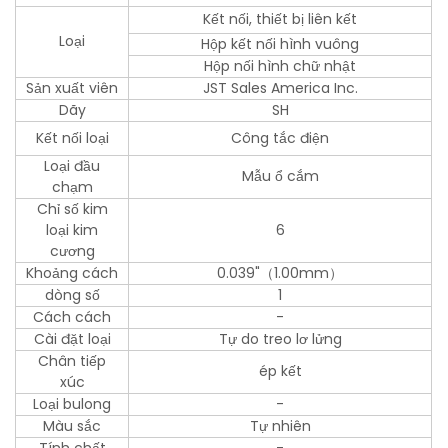
Kết nối, thiết bị liên kết
Loại
Hộp kết nối hình vuông
Hộp nối hình chữ nhật
Sản xuất viên
JST Sales America Inc.
Dãy
SH
Kết nối loại
Công tắc điện
Loại đầu
Mẫu ổ cắm
chạm
Chỉ số kim
loại kim
6
cương
Khoảng cách
0.039"（1.00mm）
dòng số
1
Cách cách
-
Cài đặt loại
Tự do treo lơ lửng
Chân tiếp
ép kết
xúc
Loại bulong
-
Màu sắc
Tự nhiên