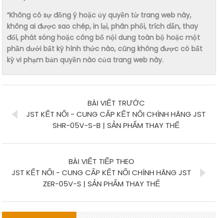
“Không có sự đồng ý hoặc ủy quyền từ trang web này,
không ai được sao chép, in lại, phân phối, trích dẫn, thay
đổi, phát sóng hoặc công bố nội dung toàn bộ hoặc một
phần dưới bất kỳ hình thức nào, cũng không được có bất
kỳ vi phạm bản quyền nào của trang web này.
BÀI VIẾT TRƯỚC
JST KẾT NỐI - CUNG CẤP KẾT NỐI CHÍNH HÃNG JST
SHR-05V-S-B | SẢN PHẨM THAY THẾ
BÀI VIẾT TIẾP THEO
JST KẾT NỐI - CUNG CẤP KẾT NỐI CHÍNH HÃNG JST
ZER-05V-S | SẢN PHẨM THAY THẾ