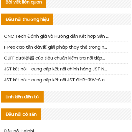
Bài viết liên quan
Đầu nối thương hiệu
CNC Tech Đánh giá và Hướng dẫn Kết hợp Sản xuất Linh kiện Cable Nội địa
I-Pex cao tần dây束 giải pháp thay thế trong nước phân tích
CLIFF dưới参照 của tiêu chuẩn kiểm tra nối tiếp器 trong nước được cập nhật
JST kết nối - cung cấp kết nối chính hãng JST NSHR-02V-S | sản phẩm thay thế
JST kết nối - cung cấp kết nối JST GHR-09V-S chính hãng | hàng thay thế
Linh kiện điện tử
Đầu nối có sẵn
Đầu nối Delphi