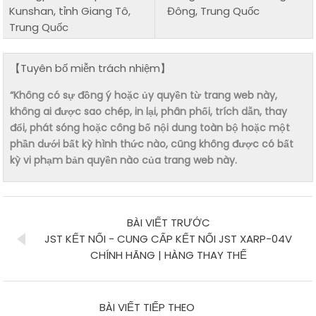
Kunshan, tỉnh Giang Tô,
Đông, Trung Quốc
Trung Quốc
【Tuyên bố miễn trách nhiệm】
“Không có sự đồng ý hoặc ủy quyền từ trang web này,
không ai được sao chép, in lại, phân phối, trích dẫn, thay
đổi, phát sóng hoặc công bố nội dung toàn bộ hoặc một
phần dưới bất kỳ hình thức nào, cũng không được có bất
kỳ vi phạm bản quyền nào của trang web này.
BÀI VIẾT TRƯỚC
JST KẾT NỐI - CUNG CẤP KẾT NỐI JST XARP-04V
CHÍNH HÃNG | HÀNG THAY THẾ
BÀI VIẾT TIẾP THEO