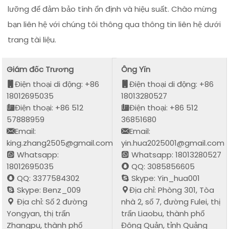
lưỡng để đảm bảo tính ổn định và hiệu suất. Chào mừng
bạn liên hệ với chúng tôi thông qua thông tin liên hệ dưới
trang tài liệu.
Giám đốc Trương
Ông Yǐn
Điện thoại di động: +86
Điện thoại di động: +86
18012695035
18013280527
Điện thoại: +86 512
Điện thoại: +86 512
57888959
36851680
Email:
Email:
king.zhang2505@gmail.com
yin.hua2025001@gmail.com
Whatsapp:
Whatsapp: 18013280527
18012695035
QQ: 3085856605
QQ: 3377584302
Skype: Yin_hua001
Skype: Benz_009
Địa chỉ: Phòng 301, Tòa
Địa chỉ: Số 2 đường
nhà 2, số 7, đường Fulei, thị
Yongyan, thị trấn
trấn Liaobu, thành phố
Zhangpu, thành phố
Đông Quản, tỉnh Quảng