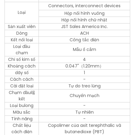
Connectors, interconnect devices
Loại
Hộp nối hình vuông
Hộp nối hình chữ nhật
Sản xuất viên
JST Sales America Inc.
Dòng
ACH
Kết nối loại
Công tắc điện
Loại đầu
Mẫu ổ cắm
chạm
Chỉ số kim số
4
Khoảng cách
0.047"（1.20mm）
dãy số
1
Cách cách
-
Cài đặt loại
Tự do treo lửng
Chạm đầu端
Chuyển mạch
kết
Loại bulong
-
Màu sắc
Tự nhiên
Tính năng
-
Chất liệu
Copolimer của axit terephthalic và
cách điện
butanedioxe (PBT)