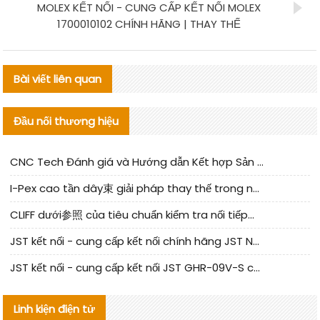
MOLEX KẾT NỐI - CUNG CẤP KẾT NỐI MOLEX
1700010102 CHÍNH HÃNG | THAY THẾ
Bài viết liên quan
Đầu nối thương hiệu
CNC Tech Đánh giá và Hướng dẫn Kết hợp Sản xuất Linh kiện Cable Nội địa
I-Pex cao tần dây束 giải pháp thay thế trong nước phân tích
CLIFF dưới参照 của tiêu chuẩn kiểm tra nối tiếp器 trong nước được cập nhật
JST kết nối - cung cấp kết nối chính hãng JST NSHR-02V-S | sản phẩm thay thế
JST kết nối - cung cấp kết nối JST GHR-09V-S chính hãng | hàng thay thế
Linh kiện điện tử