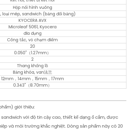
Kết nối, thiết bị kết nối
Hộp nối hình vuông
 loại mép, sandwich (bảng đối bảng)
KYOCERA AVX
Microleaf 5061, Kyocera
đĩa đựng
Công tắc, vỏ chạm điểm
20
0.050"（1.27mm）
2
Thang khổng lồ
Bảng khóa, van法兰
12mm，14mm，15mm，17mm
0.343"（8.70mm）
ẩm) giới thiệu:
andwich với độ tin cậy cao, thiết kế dạng ổ cắm, được
iệp và môi trường khắc nghiệt. Dòng sản phẩm này có 20