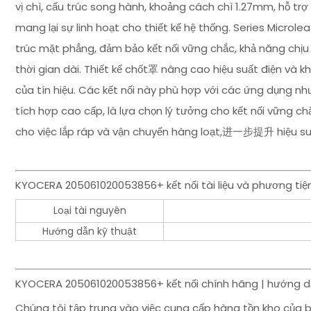
vị chì, cấu trúc song hành, khoảng cách chì 1.27mm, hỗ t
mang lại sự linh hoạt cho thiết kế hệ thống. Series Microl
trúc mặt phẳng, đảm bảo kết nối vững chắc, khả năng chịu r
thời gian dài. Thiết kế chốt罩 nâng cao hiệu suất điện và k
của tín hiệu. Các kết nối này phù hợp với các ứng dụng như
tích hợp cao cấp, là lựa chọn lý tưởng cho kết nối vững chắ
cho việc lắp ráp và vận chuyển hàng loạt,进一步提升 hiệu suấ
KYOCERA 205061020053856+ kết nối tài liệu và phương tiện
Loại tài nguyên
Hướng dẫn kỹ thuật
KYOCERA 205061020053856+ kết nối chính hãng | hướng dẫ
Chúng tôi tập trung vào việc cung cấp hàng tồn kho của b