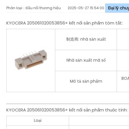
Đại lý ch
Phân loại：Đầu nối thương hiệu
2025-05-27 15:54:00
KYOCERA 205061020053856+ kết nối sản phẩm tóm tắt:
制造商: nhà sản xuất
Nhà sản xuất mã số
BOA
Mô tả sản phẩm
KYOCERA 205061020053856+ kết nối sản phẩm thuộc tính:
Loại