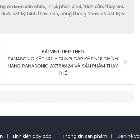
ai được sao chép, in lại, phân phối, trích dẫn, thay đổi,
dưới bất kỳ hình thức nào, cũng không được có bất kỳ vi
BÀI VIẾT TIẾP THEO
PANASONIC KẾT NỐI - CUNG CẤP KẾT NỐI CHÍNH
HÃNG PANASONIC AXT616124 VÀ SẢN PHẨM THAY
THẾ
ẵn
|
Linh kiện dây cáp
|
Thông tin sản phẩm
|
Liên hệ và