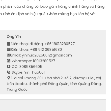
 Sản phẩm của chúng tôi bao gồm hàng chính hãng và hàng
o tính ổn định và hiệu quả. Chào mừng bạn liên hệ với
Ông Yǐn
Điện thoại di động: +86 18013280527
Điện thoại: +86 512 36851680
Email: yin.hua2025001@gmail.com
Whatsapp: 18013280527
QQ: 3085856605
Skype: Yin_hua001
Địa chỉ: Phòng 301, Tòa nhà 2, số 7, đường Fulei, thị
trấn Liaobu, thành phố Đông Quản, tỉnh Quảng Đông,
Trung Quốc