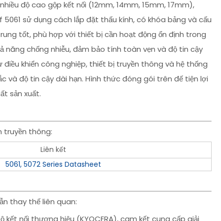
rợ nhiều độ cao gộp kết nối (12mm, 14mm, 15mm, 17mm),
eaf 5061 sử dụng cách lắp đặt thấu kính, có khóa bảng và cấu
ung tốt, phù hợp với thiết bị cần hoạt động ổn định trong
hả năng chống nhiễu, đảm bảo tính toàn vẹn và độ tin cậy
 điều khiển công nghiệp, thiết bị truyền thông và hệ thống
c và độ tin cậy dài hạn. Hình thức đóng gói trên đế tiện lợi
t sản xuất.
 truyền thông:
Liên kết
5061, 5072 Series Datasheet
n thay thế liên quan:
ộ kết nối thương hiệu (KYOCERA), cam kết cung cấp giải