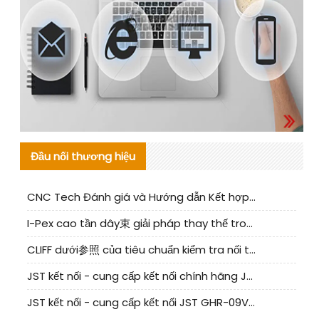
Đầu nối thương hiệu
CNC Tech Đánh giá và Hướng dẫn Kết hợp Sản xuất Linh kiện Cable Nội địa
I-Pex cao tần dây束 giải pháp thay thế trong nước phân tích
CLIFF dưới参照 của tiêu chuẩn kiểm tra nối tiếp器 trong nước được cập nhật
JST kết nối - cung cấp kết nối chính hãng JST NSHR-02V-S | sản phẩm thay thế
JST kết nối - cung cấp kết nối JST GHR-09V-S chính hãng | hàng thay thế