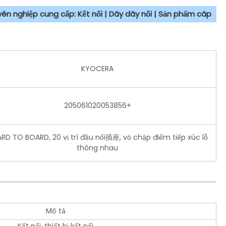
uyên nghiệp cung cấp: Kết nối | Dây dây nối | Sản phẩm cáp
KYOCERA
205061020053856+
RD TO BOARD, 20 vị trí đầu nối插座, vỏ chập điểm tiếp xúc lỗ
thông nhau
Mô tả