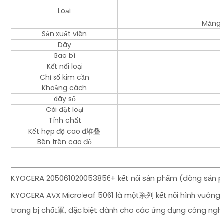
Loại
Mảng,
Sản xuất viên
Dãy
Bao bì
Kết nối loại
Chỉ số kim cần
Khoảng cách
dãy số
Cài đặt loại
Tính chất
Kết hợp độ cao đ堆叠
Bên trên cao độ
KYOCERA 205061020053856+ kết nối sản phẩm (dòng sản ph
KYOCERA AVX Microleaf 5061 là một系列 kết nối hình vuông s
trang bị chốt罩, đặc biệt dành cho các ứng dụng công ngh