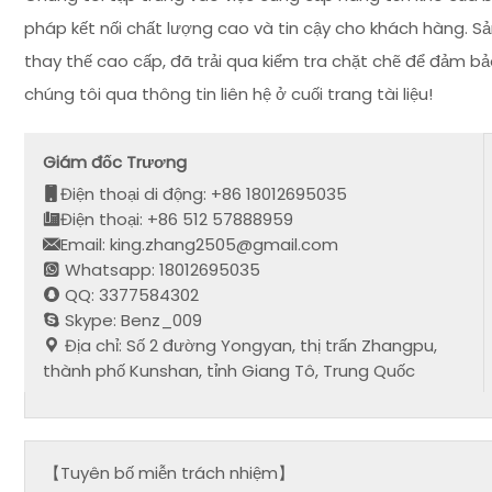
pháp kết nối chất lượng cao và tin cậy cho khách hàng.
thay thế cao cấp, đã trải qua kiểm tra chặt chẽ để đảm bả
chúng tôi qua thông tin liên hệ ở cuối trang tài liệu!
Giám đốc Trương
Điện thoại di động: +86 18012695035
Điện thoại: +86 512 57888959
Email: king.zhang2505@gmail.com
Whatsapp: 18012695035
QQ: 3377584302
Skype: Benz_009
Địa chỉ: Số 2 đường Yongyan, thị trấn Zhangpu,
thành phố Kunshan, tỉnh Giang Tô, Trung Quốc
【Tuyên bố miễn trách nhiệm】