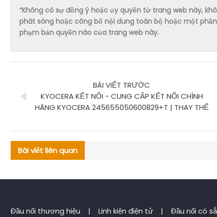
“Không có sự đồng ý hoặc ủy quyền từ trang web này, không 
phát sóng hoặc công bố nội dung toàn bộ hoặc một phần 
phạm bản quyền nào của trang web này.
BÀI VIẾT TRƯỚC
KYOCERA KẾT NỐI - CUNG CẤP KẾT NỐI CHÍNH
HÃNG KYOCERA 245655050600829+T | THAY THẾ
Bài viết liên quan
Đầu nối thương hiệu
|
Linh kiện điện tử
|
Đầu nối có s