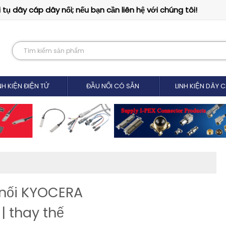
tụ dây cáp dây nối; nếu bạn cần liên hệ với chúng tôi!
NH KIỆN ĐIỆN TỬ
ĐẦU NỐI CÓ SẴN
LINH KIỆN DÂY 
 nối KYOCERA
 thay thế