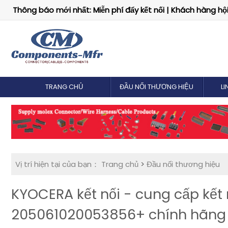
Thông báo mới nhất: Miễn phí đẩy kết nối | Khách hàng hội 
TRANG CHỦ
ĐẦU NỐI THƯƠNG HIỆU
LI
Vị trí hiện tại của bạn：
Trang chủ
>
Đầu nối thương hiệu
KYOCERA kết nối - cung cấp kết
205061020053856+ chính hãng |