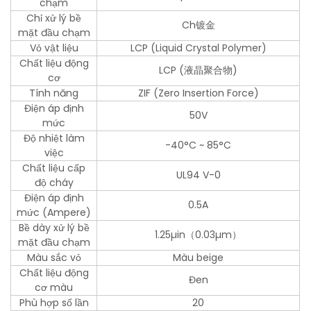
chạm
Chỉ xử lý bề
Ch镀金
mặt đầu chạm
Vỏ vật liệu
LCP (Liquid Crystal Polymer)
Chất liệu động
LCP (液晶聚合物)
cơ
Tính năng
ZIF (Zero Insertion Force)
Điện áp định
50V
mức
Độ nhiệt làm
-40°C ~ 85°C
việc
Chất liệu cấp
UL94 V-0
độ cháy
Điện áp định
0.5A
mức (Ampere)
Bề dày xử lý bề
1.25µin（0.03µm）
mặt đầu chạm
Màu sắc vỏ
Màu beige
Chất liệu động
Đen
cơ màu
Phù hợp số lần
20