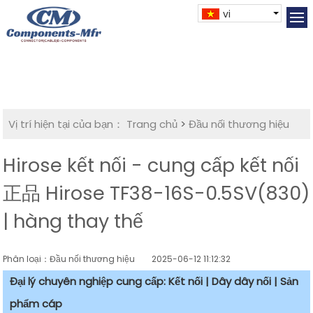
vi
Vị trí hiện tại của bạn：
Trang chủ
>
Đầu nối thương hiệu
Hirose kết nối - cung cấp kết nối
正品 Hirose TF38-16S-0.5SV(830)
| hàng thay thế
Phân loại：Đầu nối thương hiệu
2025-06-12 11:12:32
Đại lý chuyên nghiệp cung cấp: Kết nối | Dây dây nối | Sản
phẩm cáp