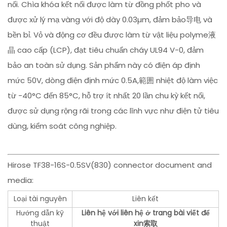
nối. Chìa khóa kết nối được làm từ đồng phốt pho và
được xử lý mạ vàng với độ dày 0.03µm, đảm bảo导电 và
bền bỉ. Vỏ và động cơ đều được làm từ vật liệu polyme液
晶 cao cấp (LCP), đạt tiêu chuẩn cháy UL94 V-0, đảm
bảo an toàn sử dụng. Sản phẩm này có điện áp định
mức 50V, dòng điện định mức 0.5A,範囲 nhiệt độ làm việc
từ -40°C đến 85°C, hỗ trợ ít nhất 20 lần chu kỳ kết nối,
được sử dụng rộng rãi trong các lĩnh vực như điện tử tiêu
dùng, kiểm soát công nghiệp.
Hirose TF38-16S-0.5SV(830) connector document and
media:
Loại tài nguyên
Liên kết
Hướng dẫn kỹ
Liên hệ với liên hệ ở trang bài viết để
thuật
xin索取