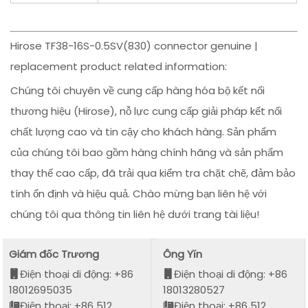
Hirose TF38-16S-0.5SV(830) connector genuine |
replacement product related information:
Chúng tôi chuyên về cung cấp hàng hóa bộ kết nối
thương hiệu (Hirose), nỗ lực cung cấp giải pháp kết nối
chất lượng cao và tin cậy cho khách hàng. Sản phẩm
của chúng tôi bao gồm hàng chính hãng và sản phẩm
thay thế cao cấp, đã trải qua kiểm tra chặt chẽ, đảm bảo
tính ổn định và hiệu quả. Chào mừng bạn liên hệ với
chúng tôi qua thông tin liên hệ dưới trang tài liệu!
Giám đốc Trương
Ông Yǐn
Điện thoại di động: +86
Điện thoại di động: +86
18012695035
18013280527
Điện thoại: +86 512
Điện thoại: +86 512