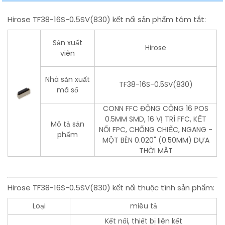
Hirose TF38-16S-0.5SV(830) kết nối sản phẩm tóm tắt:
Sản xuất
Hirose
viên
Nhà sản xuất
TF38-16S-0.5SV(830)
mã số
CONN FFC ĐỘNG CỘNG 16 POS
0.5MM SMD, 16 VỊ TRÍ FFC, KẾT
Mô tả sản
NỐI FPC, CHỐNG CHIẾC, NGANG -
phẩm
MỘT BÊN 0.020" (0.50MM) DỰA
THỜI MẶT
Hirose TF38-16S-0.5SV(830) kết nối thuộc tính sản phẩm:
Loại
miêu tả
Kết nối, thiết bị liên kết