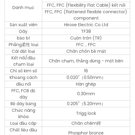
FFC, FPC (Flexibility Flat Cable) kết nối
Danh mục
FFC, FPC (flattened flexible connector)
component
Sản xuất viên
Hirose Electric Co Ltd
Dãy
TF38
bảo bì
Cuộn tròn (TR)
Phẳng柔性 loại
FFC，FPC
Cài đặt loại
Chân chôn bề mặt
Kết nối/đầu
Chân chạm, thẳng đứng - một bên
chạm loại
Chỉ số kim số
16
Khoảng cách
0.020"（0.50mm）
đầu nối
Hàn ghép
FFC, FCB độ
0.30mm
dày
Bề dày bảng
0.205"（5.20mm）
Chức năng
Trigg lock
khóa
Loại đầu cáp
Chân chêm焊
Chất liệu đầu
Phosphor bronze