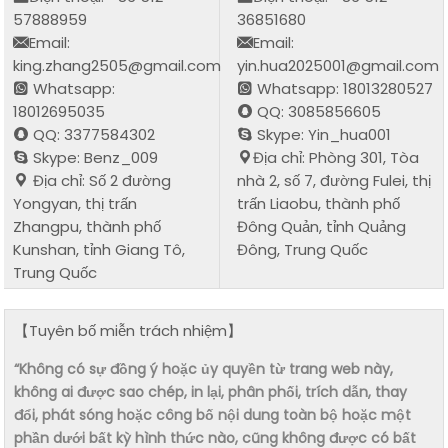
57888959
36851680
Email:
Email:
king.zhang2505@gmail.com
yin.hua2025001@gmail.com
Whatsapp:
Whatsapp: 18013280527
18012695035
QQ: 3085856605
QQ: 3377584302
Skype: Yin_hua001
Skype: Benz_009
Địa chỉ: Phòng 301, Tòa
Địa chỉ: Số 2 đường
nhà 2, số 7, đường Fulei, thị
Yongyan, thị trấn
trấn Liaobu, thành phố
Zhangpu, thành phố
Đông Quản, tỉnh Quảng
Kunshan, tỉnh Giang Tô,
Đông, Trung Quốc
Trung Quốc
【Tuyên bố miễn trách nhiệm】
“Không có sự đồng ý hoặc ủy quyền từ trang web này,
không ai được sao chép, in lại, phân phối, trích dẫn, thay
đổi, phát sóng hoặc công bố nội dung toàn bộ hoặc một
phần dưới bất kỳ hình thức nào, cũng không được có bất