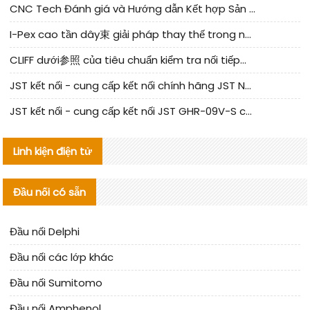
CNC Tech Đánh giá và Hướng dẫn Kết hợp Sản xuất Linh kiện Cable Nội địa
I-Pex cao tần dây束 giải pháp thay thế trong nước phân tích
CLIFF dưới参照 của tiêu chuẩn kiểm tra nối tiếp器 trong nước được cập nhật
JST kết nối - cung cấp kết nối chính hãng JST NSHR-02V-S | sản phẩm thay thế
JST kết nối - cung cấp kết nối JST GHR-09V-S chính hãng | hàng thay thế
Linh kiện điện tử
Đầu nối có sẵn
Đầu nối Delphi
Đầu nối các lớp khác
Đầu nối Sumitomo
Đầu nối Amphenol