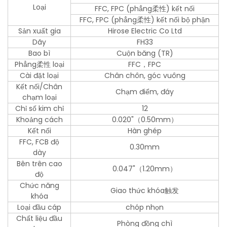
Loại
FFC, FPC (phẳng柔性) kết nối
FFC, FPC (phẳng柔性) kết nối bộ phận
Sản xuất gia
Hirose Electric Co Ltd
Dãy
FH33
Bao bì
Cuộn băng (TR)
Phẳng柔性 loại
FFC，FPC
Cài đặt loại
Chân chôn, góc vuông
Kết nối/Chân
Chạm điểm, đáy
chạm loại
Chỉ số kim chỉ
12
Khoảng cách
0.020"（0.50mm）
Kết nối
Hàn ghép
FFC, FCB độ
0.30mm
dày
Bên trên cao
0.047"（1.20mm）
độ
Chức năng
Giao thức khóa触发
khóa
Loại đầu cáp
chóp nhọn
Chất liệu đầu
Phòng đồng chì