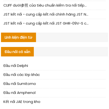
CLIFF dưới参照 của tiêu chuẩn kiểm tra nối tiếp器 trong nước được cập nhật
JST kết nối - cung cấp kết nối chính hãng JST NSHR-02V-S | sản phẩm thay thế
JST kết nối - cung cấp kết nối JST GHR-09V-S chính hãng | hàng thay thế
Linh kiện điện tử
Đầu nối có sẵn
Đầu nối Delphi
Đầu nối các lớp khác
Đầu nối Sumitomo
Đầu nối Amphenol
Kết nối JAE trong kho