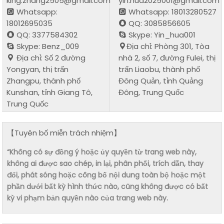
king.zhang2505@gmail.com
yin.hua2025001@gmail.com
Whatsapp:
Whatsapp: 18013280527
18012695035
QQ: 3085856605
QQ: 3377584302
Skype: Yin_hua001
Skype: Benz_009
Địa chỉ: Phòng 301, Tòa
Địa chỉ: Số 2 đường
nhà 2, số 7, đường Fulei, thị
Yongyan, thị trấn
trấn Liaobu, thành phố
Zhangpu, thành phố
Đông Quản, tỉnh Quảng
Kunshan, tỉnh Giang Tô,
Đông, Trung Quốc
Trung Quốc
【Tuyên bố miễn trách nhiệm】
“Không có sự đồng ý hoặc ủy quyền từ trang web này,
không ai được sao chép, in lại, phân phối, trích dẫn, thay
đổi, phát sóng hoặc công bố nội dung toàn bộ hoặc một
phần dưới bất kỳ hình thức nào, cũng không được có bất
kỳ vi phạm bản quyền nào của trang web này.