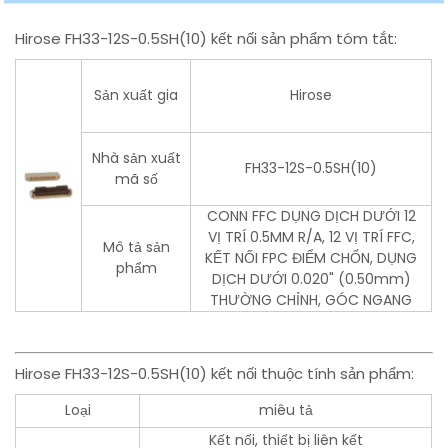
Hirose FH33-12S-0.5SH(10) kết nối sản phẩm tóm tắt:
Sản xuất gia
Hirose
Nhà sản xuất
FH33-12S-0.5SH(10)
mã số
CONN FFC DỤNG DỊCH DƯỚI 12
VỊ TRÍ 0.5MM R/A, 12 VỊ TRÍ FFC,
Mô tả sản
KẾT NỐI FPC ĐIỂM CHỔN, DỤNG
phẩm
DỊCH DƯỚI 0.020" (0.50mm)
THƯỜNG CHỈNH, GÓC NGANG
Hirose FH33-12S-0.5SH(10) kết nối thuộc tính sản phẩm:
Loại
miêu tả
Kết nối, thiết bị liên kết