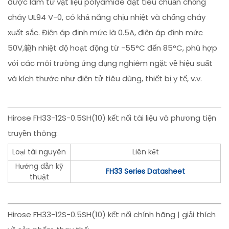
được làm từ vật liệu polyamide đạt tiêu chuẩn chống
cháy UL94 V-0, có khả năng chịu nhiệt và chống cháy
xuất sắc. Điện áp định mức là 0.5A, điện áp định mức
50V,範h nhiệt độ hoạt động từ -55°C đến 85°C, phù hợp
với các môi trường ứng dụng nghiêm ngặt về hiệu suất
và kích thước như điện tử tiêu dùng, thiết bị y tế, v.v.
Hirose FH33-12S-0.5SH(10) kết nối tài liệu và phương tiện
truyền thông:
Loại tài nguyên
Liên kết
Hướng dẫn kỹ
FH33 Series Datasheet
thuật
Hirose FH33-12S-0.5SH(10) kết nối chính hãng | giải thích