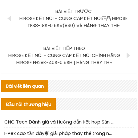
BÀI VIẾT TRƯỚC
HIROSE KẾT NỐI - CUNG CẤP KẾT NỐI正品 HIROSE
TF38-18S-0.5SV(830) VÀ HÀNG THAY THẾ
BÀI VIẾT TIẾP THEO
HIROSE KẾT NỐI - CUNG CẤP KẾT NỐI CHÍNH HÃNG
HIROSE FH28K-40S-0.5SH | HÀNG THAY THẾ
Bài viết liên quan
Đầu nối thương hiệu
CNC Tech Đánh giá và Hướng dẫn Kết hợp Sản xuất Linh kiện Cable Nội địa
I-Pex cao tần dây束 giải pháp thay thế trong nước phân tích