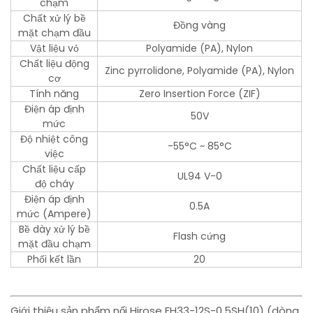
chạm
Chất xử lý bề
Đồng vàng
mặt chạm đầu
Vật liệu vỏ
Polyamide (PA), Nylon
Chất liệu động
Zinc pyrrolidone, Polyamide (PA), Nylon
cơ
Tính năng
Zero Insertion Force (ZIF)
Điện áp định
50V
mức
Độ nhiệt công
-55°C ~ 85°C
việc
Chất liệu cấp
UL94 V-0
độ cháy
Điện áp định
0.5A
mức (Ampere)
Bề dày xử lý bề
Flash cứng
mặt đầu chạm
Phối kết lần
20
Giới thiệu sản phẩm nối Hirose FH33-12S-0.5SH(10) (dòng