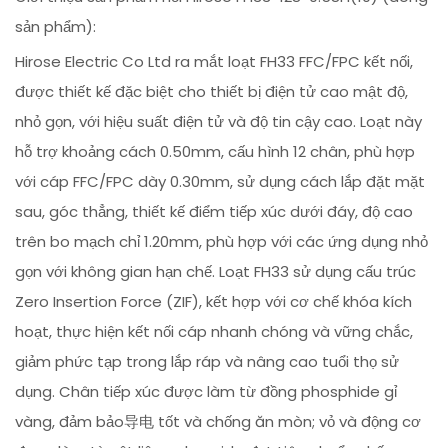
sản phẩm):
Hirose Electric Co Ltd ra mắt loạt FH33 FFC/FPC kết nối,
được thiết kế đặc biệt cho thiết bị điện tử cao mật độ,
nhỏ gọn, với hiệu suất điện tử và độ tin cậy cao. Loạt này
hỗ trợ khoảng cách 0.50mm, cấu hình 12 chân, phù hợp
với cáp FFC/FPC dày 0.30mm, sử dụng cách lắp đặt mặt
sau, góc thẳng, thiết kế điểm tiếp xúc dưới đáy, độ cao
trên bo mạch chỉ 1.20mm, phù hợp với các ứng dụng nhỏ
gọn với không gian hạn chế. Loạt FH33 sử dụng cấu trúc
Zero Insertion Force (ZIF), kết hợp với cơ chế khóa kích
hoạt, thực hiện kết nối cáp nhanh chóng và vững chắc,
giảm phức tạp trong lắp ráp và nâng cao tuổi thọ sử
dụng. Chân tiếp xúc được làm từ đồng phosphide gỉ
vàng, đảm bảo导电 tốt và chống ăn mòn; vỏ và động cơ