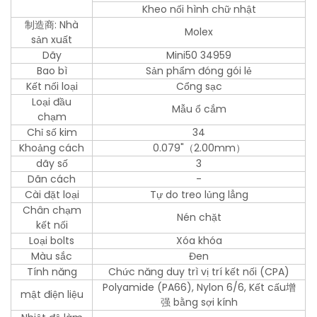
Kheo nối hình chữ nhật
制造商: Nhà
Molex
sản xuất
Dãy
Mini50 34959
Bao bì
Sản phẩm đóng gói lẻ
Kết nối loại
Cổng sạc
Loại đầu
Mẫu ổ cắm
chạm
Chỉ số kim
34
Khoảng cách
0.079"（2.00mm）
dãy số
3
Dãn cách
-
Cài đặt loại
Tự do treo lủng lẳng
Chân chạm
Nén chặt
kết nối
Loại bolts
Xóa khóa
Màu sắc
Đen
Tính năng
Chức năng duy trì vị trí kết nối (CPA)
Polyamide (PA66), Nylon 6/6, Kết cấu增
mật điện liệu
强 bằng sợi kính