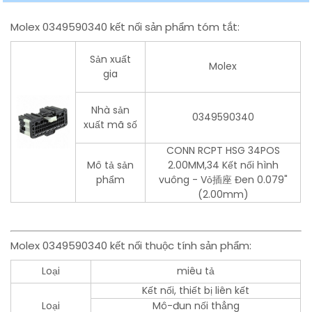
Molex 0349590340 kết nối sản phẩm tóm tắt:
Sản xuất
Molex
gia
Nhà sản
0349590340
xuất mã số
CONN RCPT HSG 34POS
Mô tả sản
2.00MM,34 Kết nối hình
phẩm
vuông - Vỏ插座 Đen 0.079"
(2.00mm)
Molex 0349590340 kết nối thuộc tính sản phẩm:
Loại
miêu tả
Kết nối, thiết bị liên kết
Loại
Mô-đun nối thẳng