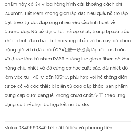
phẩm này có 34 vị ba hàng hình cái, khoảng cách chỉ
2.00mm, tiết kiệm không gian lắp đặt hiệu quả, hỗ trợ lắp
đặt treo tự do, đáp ứng nhiều yêu cầu linh hoạt về
đường dây. Nó sử dụng kết nối ép chặt, trang bị cấu trúc
khóa chốt, đảm bảo kết nối vững chắc và tin cậy, có chức
năng giữ vị trí đầu nối (CPA),进一步提高 lắp ráp an toàn.
Vỏ được làm từ nhựa PA66 cường lực glass fiber, có khả
năng chịu nhiệt và độ cứng cơ học xuất sắc, dải nhiệt độ
làm việc từ -40°C đến 105°C, phù hợp với hệ thống điện
tử xe cộ và các thiết bị điện tử cao cấp khác. Sản phẩm
cung cấp dưới dạng lẻ, không chứa chốt,便于 theo ứng
dụng cụ thể chọn bộ hợp kết nối tự do.
Molex 0349590340 kết nối tài liệu và phương tiện: