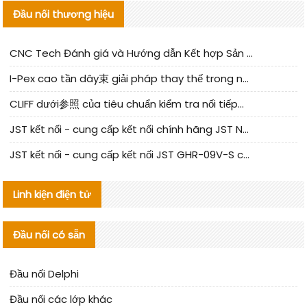
Đầu nối thương hiệu
CNC Tech Đánh giá và Hướng dẫn Kết hợp Sản xuất Linh kiện Cable Nội địa
I-Pex cao tần dây束 giải pháp thay thế trong nước phân tích
CLIFF dưới参照 của tiêu chuẩn kiểm tra nối tiếp器 trong nước được cập nhật
JST kết nối - cung cấp kết nối chính hãng JST NSHR-02V-S | sản phẩm thay thế
JST kết nối - cung cấp kết nối JST GHR-09V-S chính hãng | hàng thay thế
Linh kiện điện tử
Đầu nối có sẵn
Đầu nối Delphi
Đầu nối các lớp khác