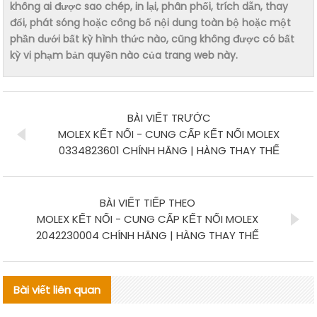
không ai được sao chép, in lại, phân phối, trích dẫn, thay
đổi, phát sóng hoặc công bố nội dung toàn bộ hoặc một
phần dưới bất kỳ hình thức nào, cũng không được có bất
kỳ vi phạm bản quyền nào của trang web này.
BÀI VIẾT TRƯỚC
MOLEX KẾT NỐI - CUNG CẤP KẾT NỐI MOLEX
0334823601 CHÍNH HÃNG | HÀNG THAY THẾ
BÀI VIẾT TIẾP THEO
MOLEX KẾT NỐI - CUNG CẤP KẾT NỐI MOLEX
2042230004 CHÍNH HÃNG | HÀNG THAY THẾ
Bài viết liên quan