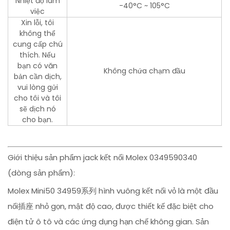
Nhiệt độ làm
-40°C ~ 105°C
việc
Xin lỗi, tôi
không thể
cung cấp chú
thích. Nếu
bạn có văn
Không chứa chạm đầu
bản cần dịch,
vui lòng gửi
cho tôi và tôi
sẽ dịch nó
cho bạn.
Giới thiệu sản phẩm jack kết nối Molex 0349590340
(dòng sản phẩm):
Molex Mini50 34959系列 hình vuông kết nối vỏ là một đầu
nối插座 nhỏ gọn, mật độ cao, được thiết kế đặc biệt cho
điện tử ô tô và các ứng dụng hạn chế không gian. Sản