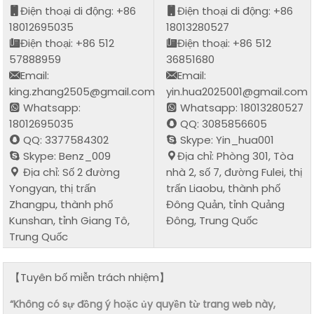
Điện thoại di động: +86
Điện thoại di động: +86
18012695035
18013280527
Điện thoại: +86 512
Điện thoại: +86 512
57888959
36851680
Email:
Email:
king.zhang2505@gmail.com
yin.hua2025001@gmail.com
Whatsapp:
Whatsapp: 18013280527
18012695035
QQ: 3085856605
QQ: 3377584302
Skype: Yin_hua001
Skype: Benz_009
Địa chỉ: Phòng 301, Tòa
Địa chỉ: Số 2 đường
nhà 2, số 7, đường Fulei, thị
Yongyan, thị trấn
trấn Liaobu, thành phố
Zhangpu, thành phố
Đông Quản, tỉnh Quảng
Kunshan, tỉnh Giang Tô,
Đông, Trung Quốc
Trung Quốc
【Tuyên bố miễn trách nhiệm】
“Không có sự đồng ý hoặc ủy quyền từ trang web này,