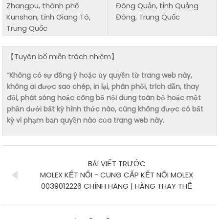
Zhangpu, thành phố
Đông Quản, tỉnh Quảng
Kunshan, tỉnh Giang Tô,
Đông, Trung Quốc
Trung Quốc
【Tuyên bố miễn trách nhiệm】
“Không có sự đồng ý hoặc ủy quyền từ trang web này,
không ai được sao chép, in lại, phân phối, trích dẫn, thay
đổi, phát sóng hoặc công bố nội dung toàn bộ hoặc một
phần dưới bất kỳ hình thức nào, cũng không được có bất
kỳ vi phạm bản quyền nào của trang web này.
BÀI VIẾT TRƯỚC
MOLEX KẾT NỐI - CUNG CẤP KẾT NỐI MOLEX
0039012226 CHÍNH HÃNG | HÀNG THAY THẾ