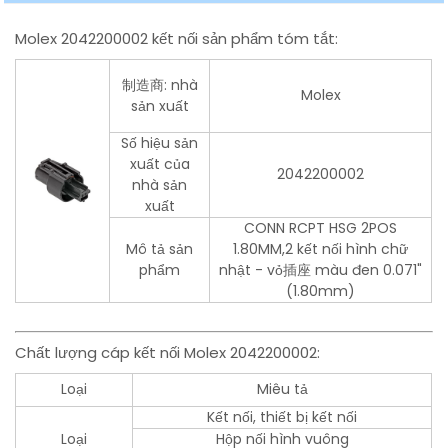
Molex 2042200002 kết nối sản phẩm tóm tắt:
制造商: nhà
Molex
sản xuất
Số hiệu sản
xuất của
2042200002
nhà sản
xuất
CONN RCPT HSG 2POS
Mô tả sản
1.80MM,2 kết nối hình chữ
phẩm
nhật - vỏ插座 màu đen 0.071"
(1.80mm)
Chất lượng cáp kết nối Molex 2042200002:
Loại
Miêu tả
Kết nối, thiết bị kết nối
Loại
Hộp nối hình vuông