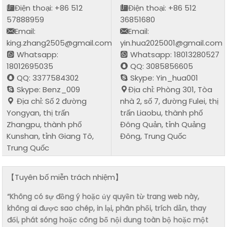
Điện thoại: +86 512
Điện thoại: +86 512
57888959
36851680
Email:
Email:
king.zhang2505@gmail.com
yin.hua2025001@gmail.com
Whatsapp:
Whatsapp: 18013280527
18012695035
QQ: 3085856605
QQ: 3377584302
Skype: Yin_hua001
Skype: Benz_009
Địa chỉ: Phòng 301, Tòa
Địa chỉ: Số 2 đường
nhà 2, số 7, đường Fulei, thị
Yongyan, thị trấn
trấn Liaobu, thành phố
Zhangpu, thành phố
Đông Quản, tỉnh Quảng
Kunshan, tỉnh Giang Tô,
Đông, Trung Quốc
Trung Quốc
【Tuyên bố miễn trách nhiệm】
“Không có sự đồng ý hoặc ủy quyền từ trang web này,
không ai được sao chép, in lại, phân phối, trích dẫn, thay
đổi, phát sóng hoặc công bố nội dung toàn bộ hoặc một