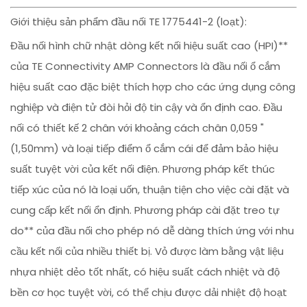
Giới thiệu sản phẩm đầu nối TE 1775441-2 (loạt):
Đầu nối hình chữ nhật dòng kết nối hiệu suất cao (HPI)**
của TE Connectivity AMP Connectors là đầu nối ổ cắm
hiệu suất cao đặc biệt thích hợp cho các ứng dụng công
nghiệp và điện tử đòi hỏi độ tin cậy và ổn định cao. Đầu
nối có thiết kế 2 chân với khoảng cách chân 0,059 "
(1,50mm) và loại tiếp điểm ổ cắm cái để đảm bảo hiệu
suất tuyệt vời của kết nối điện. Phương pháp kết thúc
tiếp xúc của nó là loại uốn, thuận tiện cho việc cài đặt và
cung cấp kết nối ổn định. Phương pháp cài đặt treo tự
do** của đầu nối cho phép nó dễ dàng thích ứng với nhu
cầu kết nối của nhiều thiết bị. Vỏ được làm bằng vật liệu
nhựa nhiệt dẻo tốt nhất, có hiệu suất cách nhiệt và độ
bền cơ học tuyệt vời, có thể chịu được dải nhiệt độ hoạt