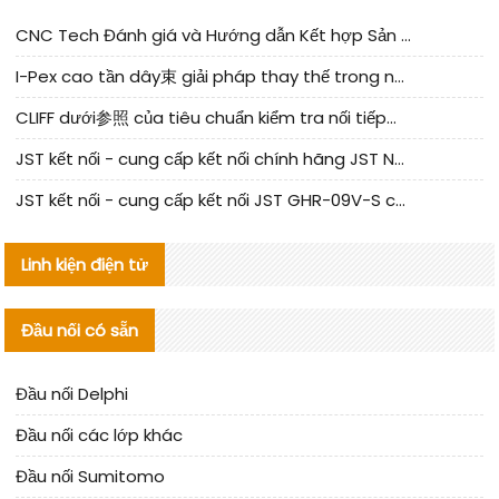
CNC Tech Đánh giá và Hướng dẫn Kết hợp Sản xuất Linh kiện Cable Nội địa
I-Pex cao tần dây束 giải pháp thay thế trong nước phân tích
CLIFF dưới参照 của tiêu chuẩn kiểm tra nối tiếp器 trong nước được cập nhật
JST kết nối - cung cấp kết nối chính hãng JST NSHR-02V-S | sản phẩm thay thế
JST kết nối - cung cấp kết nối JST GHR-09V-S chính hãng | hàng thay thế
Linh kiện điện tử
Đầu nối có sẵn
Đầu nối Delphi
Đầu nối các lớp khác
Đầu nối Sumitomo