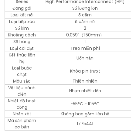
Series
High Performance Interconnect (HPI)
Đóng gói
Số lượng lớn
Loại kết nối
ổ cắm
Loại tiếp xúc
ổ cắm nữ
Số kim
2
Khoảng cách
0.059"（1.50mm）
Số hàng
1
Loại cài đặt
Treo miễn phí
Kết thúc liên
Uốn nắn
hệ
Loại buộc
Khóa pin trượt
chặt
Màu sắc
Thiên nhiên
Vật liệu cách
Nhựa nhiệt dẻo
điện
Nhiệt độ hoạt
-55°C ~ 105°C
động
Nhận xét
Không bao gồm liên hệ
Mã sản phẩm
1775441
cơ bản