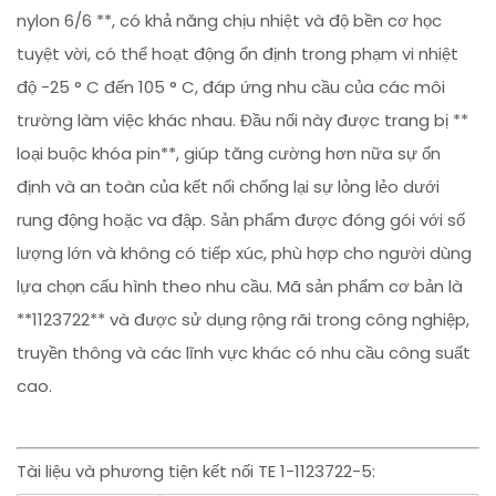
nylon 6/6 **, có khả năng chịu nhiệt và độ bền cơ học
tuyệt vời, có thể hoạt động ổn định trong phạm vi nhiệt
độ -25 ° C đến 105 ° C, đáp ứng nhu cầu của các môi
trường làm việc khác nhau. Đầu nối này được trang bị **
loại buộc khóa pin**, giúp tăng cường hơn nữa sự ổn
định và an toàn của kết nối chống lại sự lỏng lẻo dưới
rung động hoặc va đập. Sản phẩm được đóng gói với số
lượng lớn và không có tiếp xúc, phù hợp cho người dùng
lựa chọn cấu hình theo nhu cầu. Mã sản phẩm cơ bản là
**1123722** và được sử dụng rộng rãi trong công nghiệp,
truyền thông và các lĩnh vực khác có nhu cầu công suất
cao.
Tài liệu và phương tiện kết nối TE 1-1123722-5: