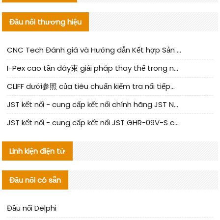
Đầu nối thương hiệu
CNC Tech Đánh giá và Hướng dẫn Kết hợp Sản xuất Linh kiện Cable Nội địa
I-Pex cao tần dây束 giải pháp thay thế trong nước phân tích
CLIFF dưới参照 của tiêu chuẩn kiểm tra nối tiếp器 trong nước được cập nhật
JST kết nối - cung cấp kết nối chính hãng JST NSHR-02V-S | sản phẩm thay thế
JST kết nối - cung cấp kết nối JST GHR-09V-S chính hãng | hàng thay thế
Linh kiện điện tử
Đầu nối có sẵn
Đầu nối Delphi