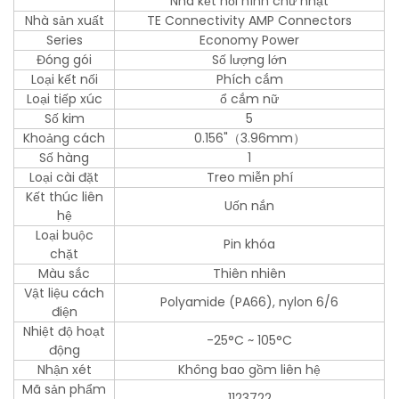
Nhà kết nối hình chữ nhật
Nhà sản xuất
TE Connectivity AMP Connectors
Series
Economy Power
Đóng gói
Số lượng lớn
Loại kết nối
Phích cắm
Loại tiếp xúc
ổ cắm nữ
Số kim
5
Khoảng cách
0.156"（3.96mm）
Số hàng
1
Loại cài đặt
Treo miễn phí
Kết thúc liên
Uốn nắn
hệ
Loại buộc
Pin khóa
chặt
Màu sắc
Thiên nhiên
Vật liệu cách
Polyamide (PA66), nylon 6/6
điện
Nhiệt độ hoạt
-25°C ~ 105°C
động
Nhận xét
Không bao gồm liên hệ
Mã sản phẩm
1123722