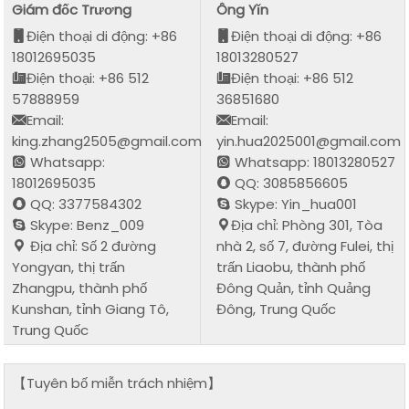
Giám đốc Trương
Ông Yǐn
Điện thoại di động: +86
Điện thoại di động: +86
18012695035
18013280527
Điện thoại: +86 512
Điện thoại: +86 512
57888959
36851680
Email:
Email:
king.zhang2505@gmail.com
yin.hua2025001@gmail.com
Whatsapp:
Whatsapp: 18013280527
18012695035
QQ: 3085856605
QQ: 3377584302
Skype: Yin_hua001
Skype: Benz_009
Địa chỉ: Phòng 301, Tòa
Địa chỉ: Số 2 đường
nhà 2, số 7, đường Fulei, thị
Yongyan, thị trấn
trấn Liaobu, thành phố
Zhangpu, thành phố
Đông Quản, tỉnh Quảng
Kunshan, tỉnh Giang Tô,
Đông, Trung Quốc
Trung Quốc
【Tuyên bố miễn trách nhiệm】