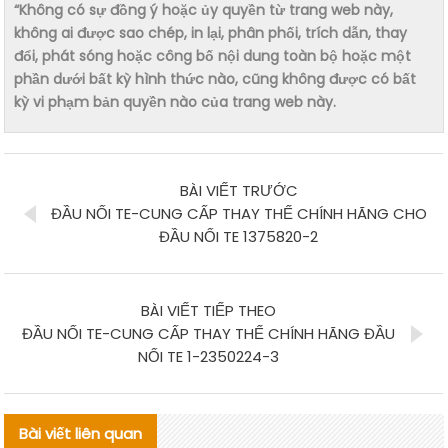
“Không có sự đồng ý hoặc ủy quyền từ trang web này,
không ai được sao chép, in lại, phân phối, trích dẫn, thay
đổi, phát sóng hoặc công bố nội dung toàn bộ hoặc một
phần dưới bất kỳ hình thức nào, cũng không được có bất
kỳ vi phạm bản quyền nào của trang web này.
BÀI VIẾT TRƯỚC
ĐẦU NỐI TE-CUNG CẤP THAY THẾ CHÍNH HÃNG CHO
ĐẦU NỐI TE 1375820-2
BÀI VIẾT TIẾP THEO
ĐẦU NỐI TE-CUNG CẤP THAY THẾ CHÍNH HÃNG ĐẦU
NỐI TE 1-2350224-3
Bài viết liên quan