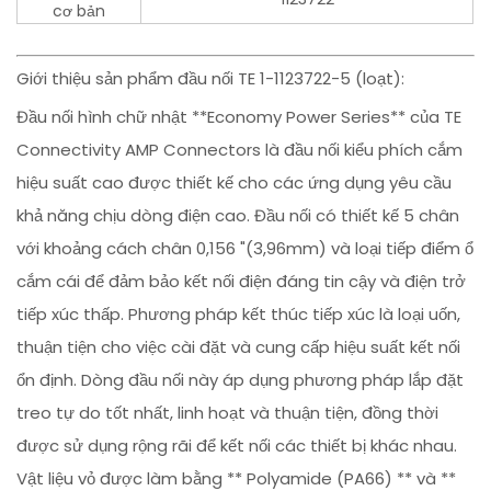
cơ bản
Giới thiệu sản phẩm đầu nối TE 1-1123722-5 (loạt):
Đầu nối hình chữ nhật **Economy Power Series** của TE
Connectivity AMP Connectors là đầu nối kiểu phích cắm
hiệu suất cao được thiết kế cho các ứng dụng yêu cầu
khả năng chịu dòng điện cao. Đầu nối có thiết kế 5 chân
với khoảng cách chân 0,156 "(3,96mm) và loại tiếp điểm ổ
cắm cái để đảm bảo kết nối điện đáng tin cậy và điện trở
tiếp xúc thấp. Phương pháp kết thúc tiếp xúc là loại uốn,
thuận tiện cho việc cài đặt và cung cấp hiệu suất kết nối
ổn định. Dòng đầu nối này áp dụng phương pháp lắp đặt
treo tự do tốt nhất, linh hoạt và thuận tiện, đồng thời
được sử dụng rộng rãi để kết nối các thiết bị khác nhau.
Vật liệu vỏ được làm bằng ** Polyamide (PA66) ** và **