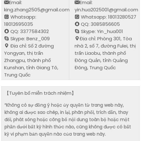
Email:
Email:
king.zhang2505@gmail.com
yin.hua2025001@gmail.com
Whatsapp:
Whatsapp: 18013280527
18012695035
QQ: 3085856605
QQ: 3377584302
Skype: Yin_hua001
Skype: Benz_009
Địa chỉ: Phòng 301, Tòa
Địa chỉ: Số 2 đường
nhà 2, số 7, đường Fulei, thị
Yongyan, thị trấn
trấn Liaobu, thành phố
Zhangpu, thành phố
Đông Quản, tỉnh Quảng
Kunshan, tỉnh Giang Tô,
Đông, Trung Quốc
Trung Quốc
【Tuyên bố miễn trách nhiệm】
“Không có sự đồng ý hoặc ủy quyền từ trang web này,
không ai được sao chép, in lại, phân phối, trích dẫn, thay
đổi, phát sóng hoặc công bố nội dung toàn bộ hoặc một
phần dưới bất kỳ hình thức nào, cũng không được có bất
kỳ vi phạm bản quyền nào của trang web này.