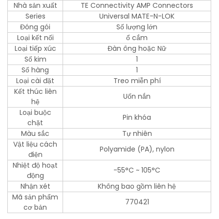
Nhà sản xuất
TE Connectivity AMP Connectors
Series
Universal MATE-N-LOK
Đóng gói
Số lượng lớn
Loại kết nối
ổ cắm
Loại tiếp xúc
Đàn ông hoặc Nữ
Số kim
1
Số hàng
1
Loại cài đặt
Treo miễn phí
Kết thúc liên
Uốn nắn
hệ
Loại buộc
Pin khóa
chặt
Màu sắc
Tự nhiên
Vật liệu cách
Polyamide (PA), nylon
điện
Nhiệt độ hoạt
-55°C ~ 105°C
động
Nhận xét
Không bao gồm liên hệ
Mã sản phẩm
770421
cơ bản