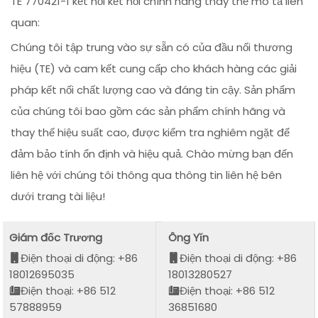
TE 770421-1 kết nối kết nối chính hãng thay thế mô tả liên
quan:
Chúng tôi tập trung vào sự sẵn có của đầu nối thương
hiệu (TE) và cam kết cung cấp cho khách hàng các giải
pháp kết nối chất lượng cao và đáng tin cậy. Sản phẩm
của chúng tôi bao gồm các sản phẩm chính hãng và
thay thế hiệu suất cao, được kiểm tra nghiêm ngặt để
đảm bảo tính ổn định và hiệu quả. Chào mừng bạn đến
liên hệ với chúng tôi thông qua thông tin liên hệ bên
dưới trang tài liệu!
Giám đốc Trương
Ông Yǐn
Điện thoại di động: +86
Điện thoại di động: +86
18012695035
18013280527
Điện thoại: +86 512
Điện thoại: +86 512
57888959
36851680