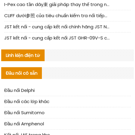
I-Pex cao tần dây束 giải pháp thay thế trong nước phân tích
CLIFF dưới参照 của tiêu chuẩn kiểm tra nối tiếp器 trong nước được cập nhật
JST kết nối - cung cấp kết nối chính hãng JST NSHR-02V-S | sản phẩm thay thế
JST kết nối - cung cấp kết nối JST GHR-09V-S chính hãng | hàng thay thế
Linh kiện điện tử
Đầu nối có sẵn
Đầu nối Delphi
Đầu nối các lớp khác
Đầu nối Sumitomo
Đầu nối Amphenol
Kết nối JAE trong kho