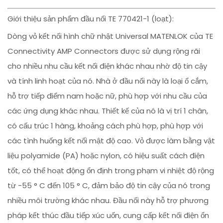
Giới thiệu sản phẩm đầu nối TE 770421-1 (loạt):
Dòng vỏ kết nối hình chữ nhật Universal MATENLOK của TE
Connectivity AMP Connectors được sử dụng rộng rãi
cho nhiều nhu cầu kết nối điện khác nhau nhờ độ tin cậy
và tính linh hoạt của nó. Nhà ở đầu nối này là loại ổ cắm,
hỗ trợ tiếp điểm nam hoặc nữ, phù hợp với nhu cầu của
các ứng dụng khác nhau. Thiết kế của nó là vị trí 1 chân,
có cấu trúc 1 hàng, khoảng cách phù hợp, phù hợp với
các tình huống kết nối mật độ cao. Vỏ được làm bằng vật
liệu polyamide (PA) hoặc nylon, có hiệu suất cách điện
tốt, có thể hoạt động ổn định trong phạm vi nhiệt độ rộng
từ -55 ° C đến 105 ° C, đảm bảo độ tin cậy của nó trong
nhiều môi trường khác nhau. Đầu nối này hỗ trợ phương
pháp kết thúc đầu tiếp xúc uốn, cung cấp kết nối điện ổn