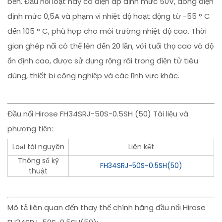
bền. Đầu nối loạt này có điện áp định mức 50V, dòng điện
định mức 0,5A và phạm vi nhiệt độ hoạt động từ -55 ° C
đến 105 ° C, phù hợp cho môi trường nhiệt độ cao. Thời
gian ghép nối có thể lên đến 20 lần, với tuổi thọ cao và độ
ổn định cao, được sử dụng rộng rãi trong điện tử tiêu
dùng, thiết bị công nghiệp và các lĩnh vực khác.
Đầu nối Hirose FH34SRJ-50S-0.5SH (50) Tài liệu và
phương tiện:
Loại tài nguyên
Liên kết
Thông số kỹ
FH34SRJ-50S-0.5SH(50)
thuật
Mô tả liên quan đến thay thế chính hãng đầu nối Hirose