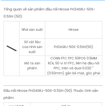
Tổng quan về sản phẩm đầu nối Hirose FH34SRJ-50S-
0.5SH (50):
Nhà sản xuất
Hirose
Số vật liệu
của nhà sản
FH34SRJ-50S-0.5SH(50)
xuất
CONN FFC FPC 50POS 0.5MM
Mô tả sản
R/A, 50 vị trí FFC, liên hệ đầu nối
phẩm
FPC, trên và dưới 0.020 "
(0.50mm) gắn bề mặt, góc phải
Đầu nối Hirose FH34SRJ-50S-0.5SH (50) Thuộc tính sản
phẩm: