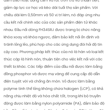
đảm bảo hoạt động cắm và rút trơn tru và thuận tiện,
giảm áp lực cơ học và kéo dài tuổi thọ sản phẩm. Với
chiều dài kim 0,50mm và 50 vị trí kim, nó đáp ứng nhu
cầu kết nối chính xác của các sản phẩm điện tử khác
nhau. Đầu nối dòng FH34SRJ được trang bị chức năng
khóa xoay và khóa ngược, đảm bảo kết nối ổn định và
tránh lỏng lẻo, phù hợp cho các ứng dụng đòi hỏi độ tin
cậy cao. Phương pháp kết thúc của nó là hàn và loại kết
thúc cáp là hình nón, thuận tiện cho việc kết nối với các
thiết bị khác. Các tiếp điểm của đầu nối được làm bằng
đồng phosphor và được mạ vàng để cung cấp độ dẫn
điện tuyệt vời và chống ăn mòn. Vỏ được làm bằng
polyme tinh thể lỏng không chứa halogen (LCP), có khả
năng chịu nhiệt độ và hóa chất tốt, trong khi bộ truyền
động được làm bằng nylon polyamide (PA), đảm bảo độ