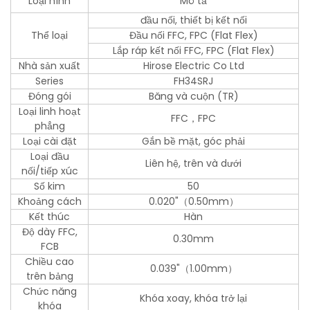
Loại hình
Mô tả
đầu nối, thiết bị kết nối
Thể loại
Đầu nối FFC, FPC (Flat Flex)
Lắp ráp kết nối FFC, FPC (Flat Flex)
Nhà sản xuất
Hirose Electric Co Ltd
Series
FH34SRJ
Đóng gói
Băng và cuộn (TR)
Loại linh hoạt
FFC，FPC
phẳng
Loại cài đặt
Gắn bề mặt, góc phải
Loại đầu
Liên hệ, trên và dưới
nối/tiếp xúc
Số kim
50
Khoảng cách
0.020"（0.50mm）
Kết thúc
Hàn
Độ dày FFC,
0.30mm
FCB
Chiều cao
0.039"（1.00mm）
trên bảng
Chức năng
Khóa xoay, khóa trở lại
khóa