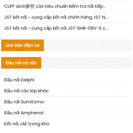
CLIFF dưới参照 của tiêu chuẩn kiểm tra nối tiếp器 trong nước được cập nhật
JST kết nối - cung cấp kết nối chính hãng JST NSHR-02V-S | sản phẩm thay thế
JST kết nối - cung cấp kết nối JST GHR-09V-S chính hãng | hàng thay thế
Linh kiện điện tử
Đầu nối có sẵn
Đầu nối Delphi
Đầu nối các lớp khác
Đầu nối Sumitomo
Đầu nối Amphenol
Kết nối JAE trong kho