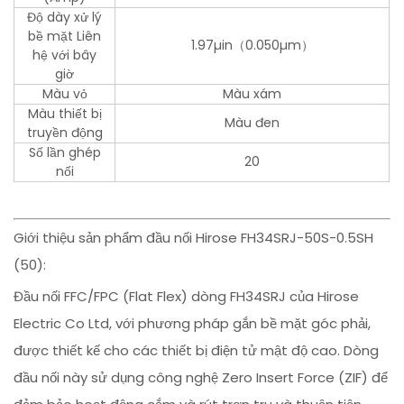
Độ dày xử lý
bề mặt Liên
1.97µin（0.050µm）
hệ với bây
giờ
Màu vỏ
Màu xám
Màu thiết bị
Màu đen
truyền động
Số lần ghép
20
nối
Giới thiệu sản phẩm đầu nối Hirose FH34SRJ-50S-0.5SH
(50):
Đầu nối FFC/FPC (Flat Flex) dòng FH34SRJ của Hirose
Electric Co Ltd, với phương pháp gắn bề mặt góc phải,
được thiết kế cho các thiết bị điện tử mật độ cao. Dòng
đầu nối này sử dụng công nghệ Zero Insert Force (ZIF) để