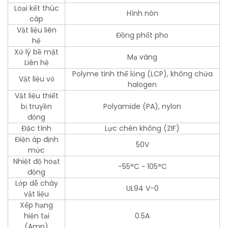
Loại kết thúc
Hình nón
cáp
Vật liệu liên
Đồng phốt pho
hệ
Xử lý bề mặt
Mạ vàng
Liên hệ
Polyme tinh thể lỏng (LCP), không chứa
Vật liệu vỏ
halogen
Vật liệu thiết
bị truyền
Polyamide (PA), nylon
động
Đặc tính
Lực chèn không (ZIF)
Điện áp định
50V
mức
Nhiệt độ hoạt
-55°C ~ 105°C
động
Lớp dễ cháy
UL94 V-0
vật liệu
Xếp hạng
hiện tại
0.5A
(Amp)