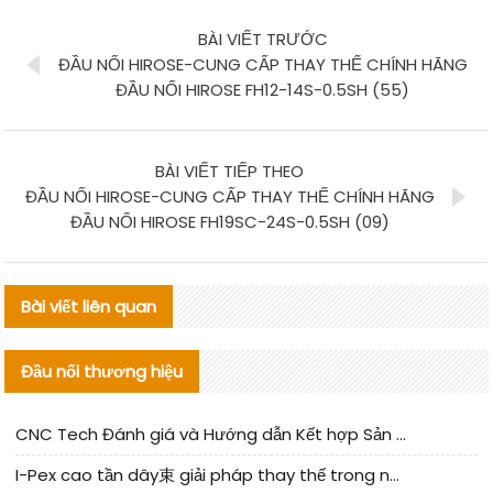
BÀI VIẾT TRƯỚC
ĐẦU NỐI HIROSE-CUNG CẤP THAY THẾ CHÍNH HÃNG
ĐẦU NỐI HIROSE FH12-14S-0.5SH (55)
BÀI VIẾT TIẾP THEO
ĐẦU NỐI HIROSE-CUNG CẤP THAY THẾ CHÍNH HÃNG
ĐẦU NỐI HIROSE FH19SC-24S-0.5SH (09)
Bài viết liên quan
Đầu nối thương hiệu
CNC Tech Đánh giá và Hướng dẫn Kết hợp Sản xuất Linh kiện Cable Nội địa
I-Pex cao tần dây束 giải pháp thay thế trong nước phân tích