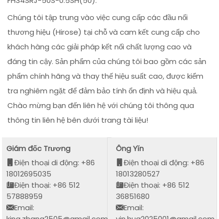
FH34SRJ-50S-0.5SH(50):
Chúng tôi tập trung vào việc cung cấp các đầu nối
thương hiệu (Hirose) tại chỗ và cam kết cung cấp cho
khách hàng các giải pháp kết nối chất lượng cao và
đáng tin cậy. Sản phẩm của chúng tôi bao gồm các sản
phẩm chính hãng và thay thế hiệu suất cao, được kiểm
tra nghiêm ngặt để đảm bảo tính ổn định và hiệu quả.
Chào mừng bạn đến liên hệ với chúng tôi thông qua
thông tin liên hệ bên dưới trang tài liệu!
Giám đốc Trương
Ông Yǐn
Điện thoại di động: +86
Điện thoại di động: +86
18012695035
18013280527
Điện thoại: +86 512
Điện thoại: +86 512
57888959
36851680
Email:
Email:
king.zhang2505@gmail.com
yin.hua2025001@gmail.com