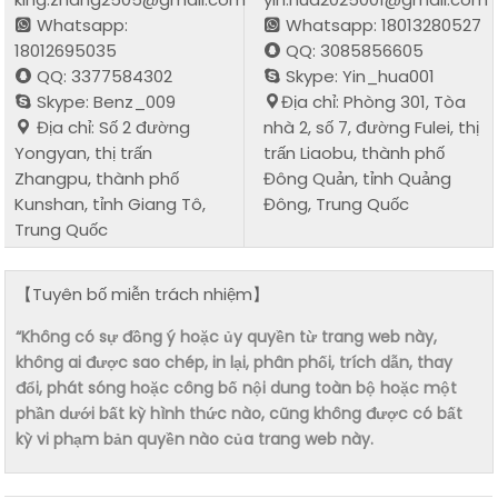
Whatsapp:
Whatsapp: 18013280527
18012695035
QQ: 3085856605
QQ: 3377584302
Skype: Yin_hua001
Skype: Benz_009
Địa chỉ: Phòng 301, Tòa
Địa chỉ: Số 2 đường
nhà 2, số 7, đường Fulei, thị
Yongyan, thị trấn
trấn Liaobu, thành phố
Zhangpu, thành phố
Đông Quản, tỉnh Quảng
Kunshan, tỉnh Giang Tô,
Đông, Trung Quốc
Trung Quốc
【Tuyên bố miễn trách nhiệm】
“Không có sự đồng ý hoặc ủy quyền từ trang web này,
không ai được sao chép, in lại, phân phối, trích dẫn, thay
đổi, phát sóng hoặc công bố nội dung toàn bộ hoặc một
phần dưới bất kỳ hình thức nào, cũng không được có bất
kỳ vi phạm bản quyền nào của trang web này.