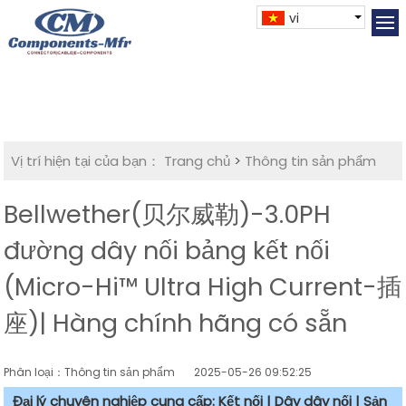
vi
Vị trí hiện tại của bạn：
Trang chủ
>
Thông tin sản phẩm
Bellwether(贝尔威勒)-3.0PH
đường dây nối bảng kết nối
(Micro-Hi™ Ultra High Current-插
座)| Hàng chính hãng có sẵn
Phân loại：Thông tin sản phẩm
2025-05-26 09:52:25
Đại lý chuyên nghiệp cung cấp: Kết nối | Dây dây nối | Sản