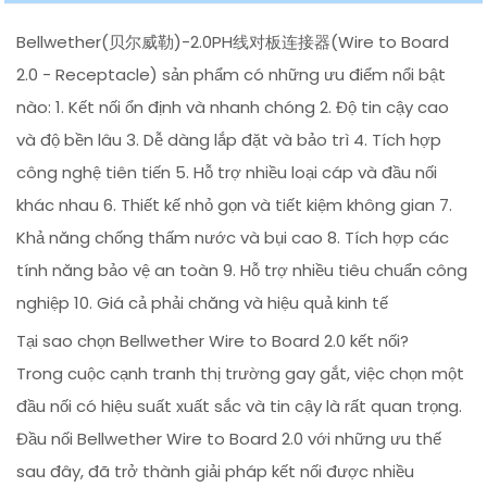
Bellwether(贝尔威勒)-2.0PH线对板连接器(Wire to Board
2.0 - Receptacle) sản phẩm có những ưu điểm nổi bật
nào: 1. Kết nối ổn định và nhanh chóng 2. Độ tin cậy cao
và độ bền lâu 3. Dễ dàng lắp đặt và bảo trì 4. Tích hợp
công nghệ tiên tiến 5. Hỗ trợ nhiều loại cáp và đầu nối
khác nhau 6. Thiết kế nhỏ gọn và tiết kiệm không gian 7.
Khả năng chống thấm nước và bụi cao 8. Tích hợp các
tính năng bảo vệ an toàn 9. Hỗ trợ nhiều tiêu chuẩn công
nghiệp 10. Giá cả phải chăng và hiệu quả kinh tế
Tại sao chọn Bellwether Wire to Board 2.0 kết nối?
Trong cuộc cạnh tranh thị trường gay gắt, việc chọn một
đầu nối có hiệu suất xuất sắc và tin cậy là rất quan trọng.
Đầu nối Bellwether Wire to Board 2.0 với những ưu thế
sau đây, đã trở thành giải pháp kết nối được nhiều