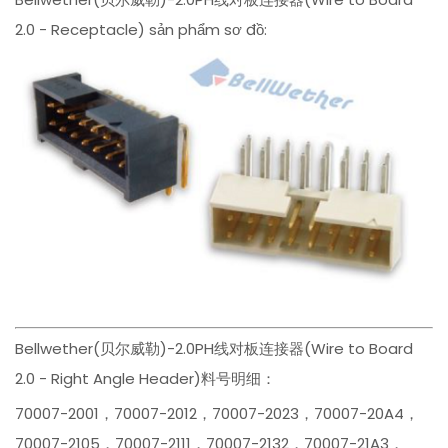
2.0 - Receptacle) sản phẩm sơ đồ:
Bellwether(贝尔威勒)-2.0PH线对板连接器(Wire to Board
2.0 - Right Angle Header)料号明细：
70007-2001，70007-2012，70007-2023，70007-20A4，
70007-2105，70007-2111，70007-2132，70007-21A3，