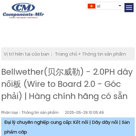
vi
Vị trí hiện tại của bạn：
Trang chủ
>
Thông tin sản phẩm
Bellwether(贝尔威勒) - 2.0PH dây
nối板 (Wire to Board 2.0 - Góc
phải) | Hàng chính hãng có sẵn
Phân loại：Thông tin sản phẩm
2025-05-29 10:05:49
Đại lý chuyên nghiệp cung cấp: Kết nối | Dây dây nối | Sản
phẩm cáp