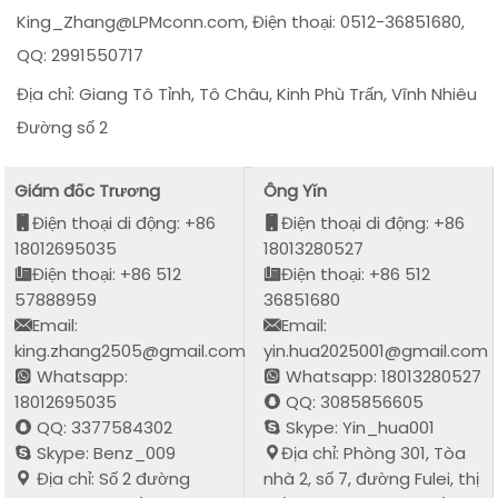
King_Zhang@LPMconn.com, Điện thoại: 0512-36851680,
QQ: 2991550717
Địa chỉ: Giang Tô Tỉnh, Tô Châu, Kinh Phù Trấn, Vĩnh Nhiêu
Đường số 2
Giám đốc Trương
Ông Yǐn
Điện thoại di động: +86
Điện thoại di động: +86
18012695035
18013280527
Điện thoại: +86 512
Điện thoại: +86 512
57888959
36851680
Email:
Email:
king.zhang2505@gmail.com
yin.hua2025001@gmail.com
Whatsapp:
Whatsapp: 18013280527
18012695035
QQ: 3085856605
QQ: 3377584302
Skype: Yin_hua001
Skype: Benz_009
Địa chỉ: Phòng 301, Tòa
Địa chỉ: Số 2 đường
nhà 2, số 7, đường Fulei, thị