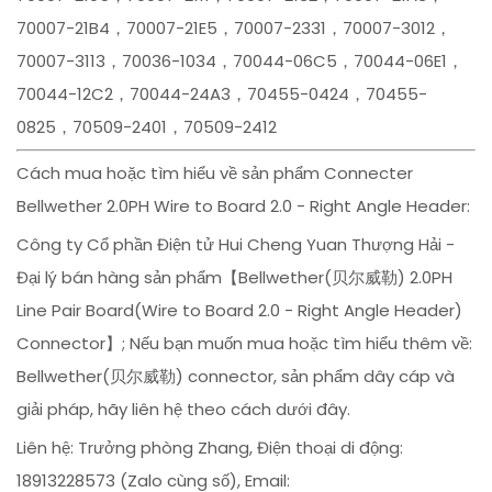
70007-21B4，70007-21E5，70007-2331，70007-3012，
70007-3113，70036-1034，70044-06C5，70044-06E1，
70044-12C2，70044-24A3，70455-0424，70455-
0825，70509-2401，70509-2412
Cách mua hoặc tìm hiểu về sản phẩm Connecter
Bellwether 2.0PH Wire to Board 2.0 - Right Angle Header:
Công ty Cổ phần Điện tử Hui Cheng Yuan Thượng Hải -
Đại lý bán hàng sản phẩm【Bellwether(贝尔威勒) 2.0PH
Line Pair Board(Wire to Board 2.0 - Right Angle Header)
Connector】; Nếu bạn muốn mua hoặc tìm hiểu thêm về:
Bellwether(贝尔威勒) connector, sản phẩm dây cáp và
giải pháp, hãy liên hệ theo cách dưới đây.
Liên hệ: Trưởng phòng Zhang, Điện thoại di động:
18913228573 (Zalo cùng số), Email: