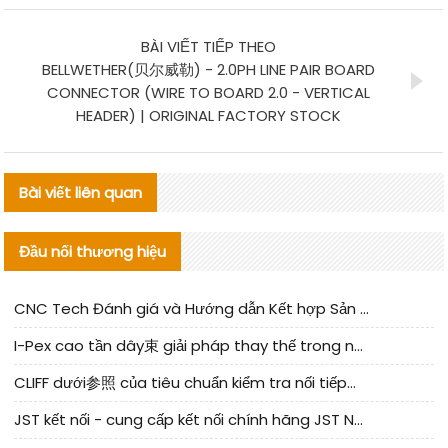
BÀI VIẾT TIẾP THEO
BELLWETHER(贝尔威勒) - 2.0PH LINE PAIR BOARD
CONNECTOR (WIRE TO BOARD 2.0 - VERTICAL
HEADER) | ORIGINAL FACTORY STOCK
Bài viết liên quan
Đầu nối thương hiệu
CNC Tech Đánh giá và Hướng dẫn Kết hợp Sản xuất Linh kiện Cable Nội địa
I-Pex cao tần dây束 giải pháp thay thế trong nước phân tích
CLIFF dưới参照 của tiêu chuẩn kiểm tra nối tiếp器 trong nước được cập nhật
JST kết nối - cung cấp kết nối chính hãng JST NSHR-02V-S | sản phẩm thay thế