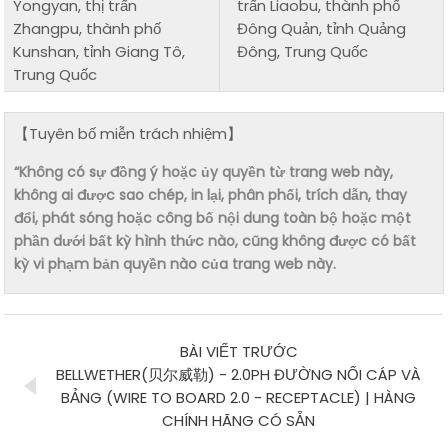
Yongyan, thị trấn
trấn Liaobu, thành phố
Zhangpu, thành phố
Đông Quản, tỉnh Quảng
Kunshan, tỉnh Giang Tô,
Đông, Trung Quốc
Trung Quốc
【Tuyên bố miễn trách nhiệm】
“Không có sự đồng ý hoặc ủy quyền từ trang web này,
không ai được sao chép, in lại, phân phối, trích dẫn, thay
đổi, phát sóng hoặc công bố nội dung toàn bộ hoặc một
phần dưới bất kỳ hình thức nào, cũng không được có bất
kỳ vi phạm bản quyền nào của trang web này.
BÀI VIẾT TRƯỚC
BELLWETHER(贝尔威勒) - 2.0PH ĐƯỜNG NỐI CÁP VÀ
BẢNG (WIRE TO BOARD 2.0 - RECEPTACLE) | HÀNG
CHÍNH HÃNG CÓ SẴN