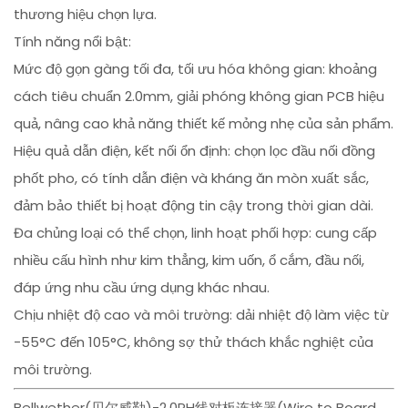
thương hiệu chọn lựa.
Tính năng nổi bật:
Mức độ gọn gàng tối đa, tối ưu hóa không gian: khoảng
cách tiêu chuẩn 2.0mm, giải phóng không gian PCB hiệu
quả, nâng cao khả năng thiết kế mỏng nhẹ của sản phẩm.
Hiệu quả dẫn điện, kết nối ổn định: chọn lọc đầu nối đồng
phốt pho, có tính dẫn điện và kháng ăn mòn xuất sắc,
đảm bảo thiết bị hoạt động tin cậy trong thời gian dài.
Đa chủng loại có thể chọn, linh hoạt phối hợp: cung cấp
nhiều cấu hình như kim thẳng, kim uốn, ổ cắm, đầu nối,
đáp ứng nhu cầu ứng dụng khác nhau.
Chịu nhiệt độ cao và môi trường: dải nhiệt độ làm việc từ
-55°C đến 105°C, không sợ thử thách khắc nghiệt của
môi trường.
Bellwether(贝尔威勒)-2.0PH线对板连接器(Wire to Board