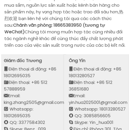
mua sắm, nguồn lực sản xuất hoặc kênh bán hàng cho
sản phẩm này, hy vọng hợp tác hoặc trao đổi sâu hơn,热
烈欢迎 bạn liên hệ với chúng tôi qua các cách thức
sau:
Chánh văn phòng: 18665383950 (tương tự
WeChat)
Chúng tôi mong muốn hợp tác cùng nhiều đối
tác ngành nghề khác để cùng thúc đẩy chất lượng phát
triển cao của việc sản xuất trong nước của các bộ kết nối.
Giám đốc Trương
Ông Yǐn
Điện thoại di động: +86
Điện thoại di động: +86
18012695035
18013280527
Điện thoại: +86 512
Điện thoại: +86 512
57888959
36851680
Email:
Email:
king.zhang2505@gmail.com
yin.hua2025001@gmail.com
Whatsapp:
Whatsapp: 18013280527
18012695035
QQ: 3085856605
QQ: 3377584302
Skype: Yin_hua001
Skype: Benz_009
Địa chỉ: Phòng 301, Tòa