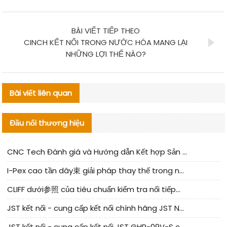
BÀI VIẾT TIẾP THEO
CINCH KẾT NỐI TRONG NƯỚC HÓA MANG LẠI
NHỮNG LỢI THẾ NÀO?
Bài viết liên quan
Đầu nối thương hiệu
CNC Tech Đánh giá và Hướng dẫn Kết hợp Sản xuất Linh kiện Cable Nội địa
I-Pex cao tần dây束 giải pháp thay thế trong nước phân tích
CLIFF dưới参照 của tiêu chuẩn kiểm tra nối tiếp器 trong nước được cập nhật
JST kết nối - cung cấp kết nối chính hãng JST NSHR-02V-S | sản phẩm thay thế
JST kết nối - cung cấp kết nối JST GHR-09V-S chính hãng | hàng thay thế