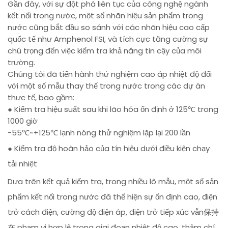
Gần đây, với sự đột phá liên tục của công nghệ ngành
kết nối trong nước, một số nhãn hiệu sản phẩm trong
nước cũng bắt đầu so sánh với các nhãn hiệu cao cấp
quốc tế như Amphenol FSI, và tích cực tăng cường sự
chú trọng đến việc kiểm tra khả năng tin cậy của môi
trường.
Chúng tôi đã tiến hành thử nghiệm cao áp nhiệt độ đối
với một số mẫu thay thế trong nước trong các dự án
thực tế, bao gồm:
● Kiểm tra hiệu suất sau khi lão hóa ổn định ở 125℃ trong
1000 giờ
-55℃~+125℃ lạnh nóng thử nghiệm lặp lại 200 lần
● Kiểm tra độ hoàn hảo của tín hiệu dưới điều kiện chạy
tải nhiệt
Dựa trên kết quả kiểm tra, trong nhiều lô mẫu, một số sản
phẩm kết nối trong nước đã thể hiện sự ổn định cao, điện
trở cách điện, cường độ điện áp, điện trở tiếp xúc vẫn保持
在 phạm vi hợp lệ trong giai đoạn nhiệt độ cao, thậm chí