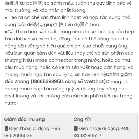
面推进 từ ba维度: so sánh mẫu, tuân thủ quy định bảo vệ
môi trường, và xác nhận chất lượng.
● Tạo ra cơ chế xác thực linh hoạt và hợp tác cùng nhà
cung cấp để迭代, giúp加快 tiến độ国产 hóa.
●Cải thiện hóa sản xuất trong nước là sự tích lũy của hợp
tác dài hạn và niềm tin, đồng thời có thể nâng cao khả
năng bền vững và hiệu quả chi phí của chuỗi cung ứng.
Nếu bạn quan tâm đến vật liệu thay thế và sản phẩm của
thương hiệu Hirose connector trong nước, hoặc có nhu
cầu mua hàng, hoặc có kênh sản xuất hoặc bán hàng, và
mong muốn hợp tác sâu rộng, xin hãy liên hệ
Chính giám
đốc Zhang (18665383950, cùng số WeChat)
Chúng tôi
mong muốn hợp tác cùng quý vị, chung tay nâng cao
chất lượng và thị trường của các sản phẩm kết nối trong
nước!
Giám đốc Trương
Ông Yǐn
Điện thoại di động: +86
Điện thoại di động: +86
18012695035
18013280527