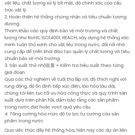
vật liệu, chất lượng xử lý bề mặt, độ chính xác của cấu
trúc vật lý.
2. Hoàn thiện hệ thống chứng nhận và tiêu chuẩn tương
đương
Tham khảo các quy định bảo vệ môi trường và chất
lượng như RoHS, ISO14001, REACH, xây dựng hệ thống xác
minh tuân thủ xanh cho vật liệu trong nước, đối nối nhà
cung cấp để triển khai đào tạo quản lý chất lượng và tiêu
chuẩn bảo vệ môi trường.
3. Sản xuất thử nhỏ批量 + Kiểm tra hiệu suất theo từng
giai đoạn
Qua các thử nghiệm về tuổi thọ lắp rời, độ thích nghi với
rung động, độ ổn định tiếp xúc điện, lão hóa lâu dài,
chúng tôi liên tục tối ưu hóa công thức và quy trình sản
xuất dựa trên phản hồi, đảm bảo rằng các sản phẩm
trong nước đạt hoặc vượt quá yêu cầu.
4. Tăng cường hóa mức độ tự lực tự cường của sản
phẩm trong nước
Qua việc thúc đẩy hệ thống hóa, hiện nay các dự án liên