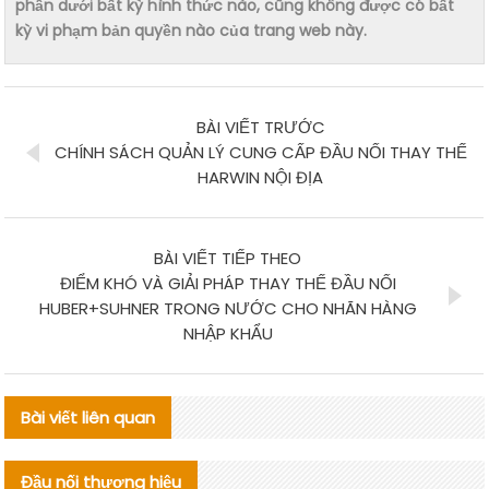
phần dưới bất kỳ hình thức nào, cũng không được có bất
kỳ vi phạm bản quyền nào của trang web này.
BÀI VIẾT TRƯỚC
CHÍNH SÁCH QUẢN LÝ CUNG CẤP ĐẦU NỐI THAY THẾ
HARWIN NỘI ĐỊA
BÀI VIẾT TIẾP THEO
ĐIỂM KHÓ VÀ GIẢI PHÁP THAY THẾ ĐẦU NỐI
HUBER+SUHNER TRONG NƯỚC CHO NHÃN HÀNG
NHẬP KHẨU
Bài viết liên quan
Đầu nối thương hiệu