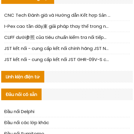
CNC Tech Đánh giá và Hướng dẫn Kết hợp Sản xuất Linh kiện Cable Nội địa
I-Pex cao tần dây束 giải pháp thay thế trong nước phân tích
CLIFF dưới参照 của tiêu chuẩn kiểm tra nối tiếp器 trong nước được cập nhật
JST kết nối - cung cấp kết nối chính hãng JST NSHR-02V-S | sản phẩm thay thế
JST kết nối - cung cấp kết nối JST GHR-09V-S chính hãng | hàng thay thế
Linh kiện điện tử
Đầu nối có sẵn
Đầu nối Delphi
Đầu nối các lớp khác
Đầu nối Sumitomo