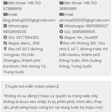
Điện thoại: +86 512
Điện thoại: +86 512
57888959
36851680
Email:
Email:
king.zhang2505@gmail.com
yin.hua2025001@gmail.com
Whatsapp:
Whatsapp: 18013280527
18012695035
QQ: 3085856605
QQ: 3377584302
Skype: Yin_hua001
Skype: Benz_009
Địa chỉ: Phòng 301, Tòa
Địa chỉ: Số 2 đường
nhà 2, số 7, đường Fulei, thị
Yongyan, thị trấn
trấn Liaobu, thành phố
Zhangpu, thành phố
Đông Quản, tỉnh Quảng
Kunshan, tỉnh Giang Tô,
Đông, Trung Quốc
Trung Quốc
【Tuyên bố miễn trách nhiệm】
“Không có sự đồng ý hoặc ủy quyền từ trang web này,
không ai được sao chép, in lại, phân phối, trích dẫn, thay
đổi, phát sóng hoặc công bố nội dung toàn bộ hoặc một