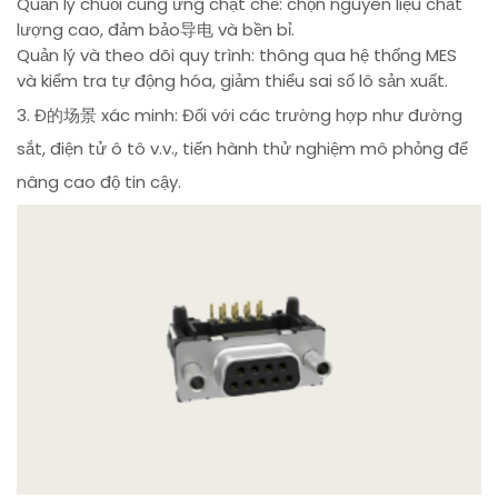
Quản lý chuỗi cung ứng chặt chẽ: chọn nguyên liệu chất
lượng cao, đảm bảo导电 và bền bỉ.
Quản lý và theo dõi quy trình: thông qua hệ thống MES
và kiểm tra tự động hóa, giảm thiểu sai số lô sản xuất.
3. Đ的场景 xác minh: Đối với các trường hợp như đường
sắt, điện tử ô tô v.v., tiến hành thử nghiệm mô phỏng để
nâng cao độ tin cậy.