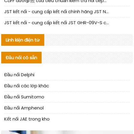
CLIFF dưới参照 của tiêu chuẩn kiểm tra nối tiếp器 trong nước được cập nhật
JST kết nối - cung cấp kết nối chính hãng JST NSHR-02V-S | sản phẩm thay thế
JST kết nối - cung cấp kết nối JST GHR-09V-S chính hãng | hàng thay thế
Linh kiện điện tử
Đầu nối có sẵn
Đầu nối Delphi
Đầu nối các lớp khác
Đầu nối Sumitomo
Đầu nối Amphenol
Kết nối JAE trong kho