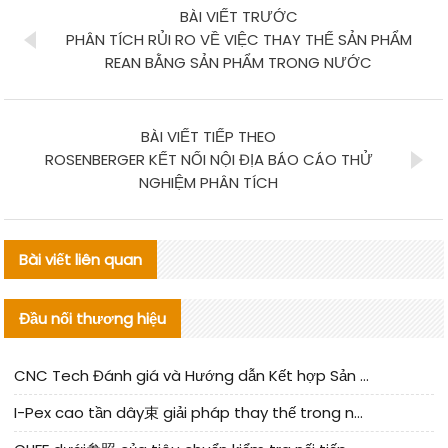
BÀI VIẾT TRƯỚC
PHÂN TÍCH RỦI RO VỀ VIỆC THAY THẾ SẢN PHẨM
REAN BẰNG SẢN PHẨM TRONG NƯỚC
BÀI VIẾT TIẾP THEO
ROSENBERGER KẾT NỐI NỘI ĐỊA BÁO CÁO THỬ
NGHIỆM PHÂN TÍCH
Bài viết liên quan
Đầu nối thương hiệu
CNC Tech Đánh giá và Hướng dẫn Kết hợp Sản xuất Linh kiện Cable Nội địa
I-Pex cao tần dây束 giải pháp thay thế trong nước phân tích