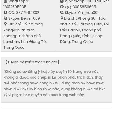
Whatsapp:
Whatsapp: 18013280527
18012695035
QQ: 3085856605
QQ: 3377584302
Skype: Yin_hua001
Skype: Benz_009
Địa chỉ: Phòng 301, Tòa
Địa chỉ: Số 2 đường
nhà 2, số 7, đường Fulei, thị
Yongyan, thị trấn
trấn Liaobu, thành phố
Zhangpu, thành phố
Đông Quản, tỉnh Quảng
Kunshan, tỉnh Giang Tô,
Đông, Trung Quốc
Trung Quốc
【Tuyên bố miễn trách nhiệm】
“Không có sự đồng ý hoặc ủy quyền từ trang web này,
không ai được sao chép, in lại, phân phối, trích dẫn, thay
đổi, phát sóng hoặc công bố nội dung toàn bộ hoặc một
phần dưới bất kỳ hình thức nào, cũng không được có bất
kỳ vi phạm bản quyền nào của trang web này.