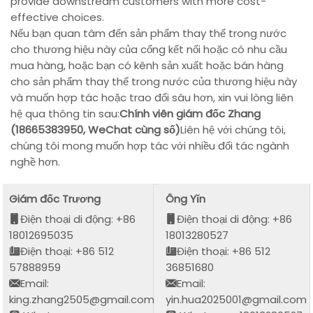
provide downstream customers with more cost-
effective choices.
Nếu bạn quan tâm đến sản phẩm thay thế trong nước
cho thương hiệu này của cổng kết nối hoặc có nhu cầu
mua hàng, hoặc bạn có kênh sản xuất hoặc bán hàng
cho sản phẩm thay thế trong nước của thương hiệu này
và muốn hợp tác hoặc trao đổi sâu hơn, xin vui lòng liên
hệ qua thông tin sau:
Chính viên giám đốc Zhang
(18665383950, WeChat cùng số)
Liên hệ với chúng tôi,
chúng tôi mong muốn hợp tác với nhiều đối tác ngành
nghề hơn.
Giám đốc Trương
Ông Yǐn
Điện thoại di động: +86
Điện thoại di động: +86
18012695035
18013280527
Điện thoại: +86 512
Điện thoại: +86 512
57888959
36851680
Email:
Email:
king.zhang2505@gmail.com
yin.hua2025001@gmail.com