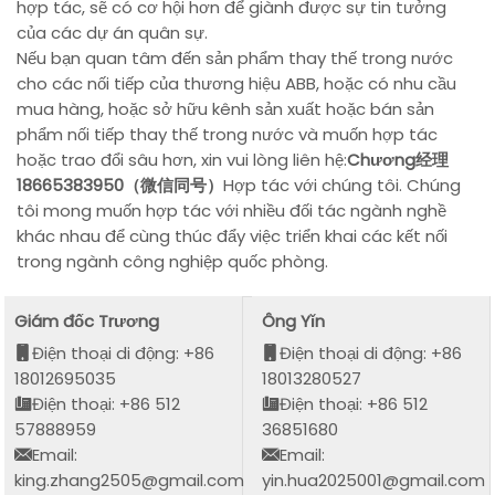
hợp tác, sẽ có cơ hội hơn để giành được sự tin tưởng
của các dự án quân sự.
Nếu bạn quan tâm đến sản phẩm thay thế trong nước
cho các nối tiếp của thương hiệu ABB, hoặc có nhu cầu
mua hàng, hoặc sở hữu kênh sản xuất hoặc bán sản
phẩm nối tiếp thay thế trong nước và muốn hợp tác
hoặc trao đổi sâu hơn, xin vui lòng liên hệ:
Chương经理
18665383950（微信同号）
Hợp tác với chúng tôi. Chúng
tôi mong muốn hợp tác với nhiều đối tác ngành nghề
khác nhau để cùng thúc đẩy việc triển khai các kết nối
trong ngành công nghiệp quốc phòng.
Giám đốc Trương
Ông Yǐn
Điện thoại di động: +86
Điện thoại di động: +86
18012695035
18013280527
Điện thoại: +86 512
Điện thoại: +86 512
57888959
36851680
Email:
Email:
king.zhang2505@gmail.com
yin.hua2025001@gmail.com