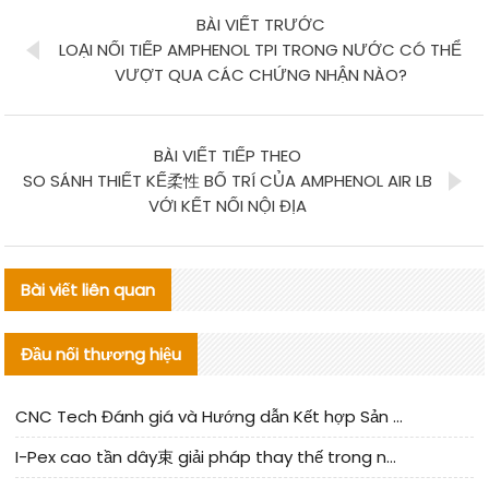
BÀI VIẾT TRƯỚC
LOẠI NỐI TIẾP AMPHENOL TPI TRONG NƯỚC CÓ THỂ
VƯỢT QUA CÁC CHỨNG NHẬN NÀO?
BÀI VIẾT TIẾP THEO
SO SÁNH THIẾT KẾ柔性 BỐ TRÍ CỦA AMPHENOL AIR LB
VỚI KẾT NỐI NỘI ĐỊA
Bài viết liên quan
Đầu nối thương hiệu
CNC Tech Đánh giá và Hướng dẫn Kết hợp Sản xuất Linh kiện Cable Nội địa
I-Pex cao tần dây束 giải pháp thay thế trong nước phân tích