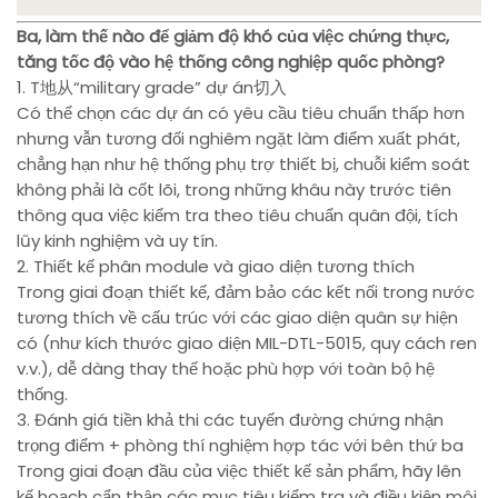
Ba, làm thế nào để giảm độ khó của việc chứng thực,
tăng tốc độ vào hệ thống công nghiệp quốc phòng?
1. T地从“military grade” dự án切入
Có thể chọn các dự án có yêu cầu tiêu chuẩn thấp hơn
nhưng vẫn tương đối nghiêm ngặt làm điểm xuất phát,
chẳng hạn như hệ thống phụ trợ thiết bị, chuỗi kiểm soát
không phải là cốt lõi, trong những khâu này trước tiên
thông qua việc kiểm tra theo tiêu chuẩn quân đội, tích
lũy kinh nghiệm và uy tín.
2. Thiết kế phân module và giao diện tương thích
Trong giai đoạn thiết kế, đảm bảo các kết nối trong nước
tương thích về cấu trúc với các giao diện quân sự hiện
có (như kích thước giao diện MIL-DTL-5015, quy cách ren
v.v.), dễ dàng thay thế hoặc phù hợp với toàn bộ hệ
thống.
3. Đánh giá tiền khả thi các tuyến đường chứng nhận
trọng điểm + phòng thí nghiệm hợp tác với bên thứ ba
Trong giai đoạn đầu của việc thiết kế sản phẩm, hãy lên
kế hoạch cẩn thận các mục tiêu kiểm tra và điều kiện môi