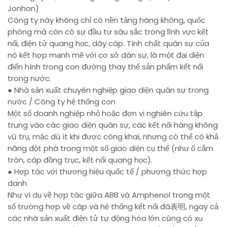
Jonhon)
Công ty này không chỉ có nền tảng hàng không, quốc
phòng mà còn có sự đầu tư sâu sắc trong lĩnh vực kết
nối, điện tử quang học, dây cáp. Tính chất quân sự của
nó kết hợp mạnh mẽ với cơ sở dân sự, là một đại diện
điển hình trong con đường thay thế sản phẩm kết nối
trong nước.
● Nhà sản xuất chuyên nghiệp giao diện quân sự trong
nước / Công ty hệ thống con
Một số doanh nghiệp nhỏ hoặc đơn vị nghiên cứu tập
trung vào các giao diện quân sự, các kết nối hàng không
vũ trụ, mặc dù ít khi được công khai, nhưng có thể có khả
năng đột phá trong một số giao diện cụ thể (như ổ cắm
tròn, cáp đồng trục, kết nối quang học).
● Hợp tác với thương hiệu quốc tế / phương thức hợp
danh
Như ví dụ về hợp tác giữa ABB và Amphenol trong một
số trường hợp về cáp và hệ thống kết nối đã表明, ngay cả
các nhà sản xuất điện tử tự động hóa lớn cũng có xu