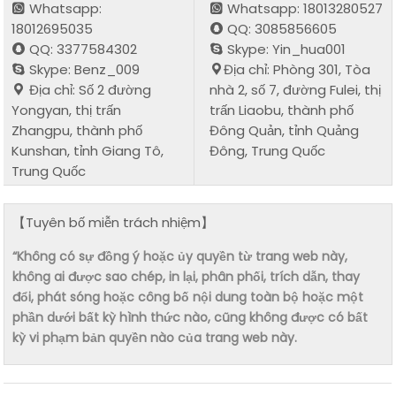
Whatsapp:
Whatsapp: 18013280527
18012695035
QQ: 3085856605
QQ: 3377584302
Skype: Yin_hua001
Skype: Benz_009
Địa chỉ: Phòng 301, Tòa
Địa chỉ: Số 2 đường
nhà 2, số 7, đường Fulei, thị
Yongyan, thị trấn
trấn Liaobu, thành phố
Zhangpu, thành phố
Đông Quản, tỉnh Quảng
Kunshan, tỉnh Giang Tô,
Đông, Trung Quốc
Trung Quốc
【Tuyên bố miễn trách nhiệm】
“Không có sự đồng ý hoặc ủy quyền từ trang web này,
không ai được sao chép, in lại, phân phối, trích dẫn, thay
đổi, phát sóng hoặc công bố nội dung toàn bộ hoặc một
phần dưới bất kỳ hình thức nào, cũng không được có bất
kỳ vi phạm bản quyền nào của trang web này.