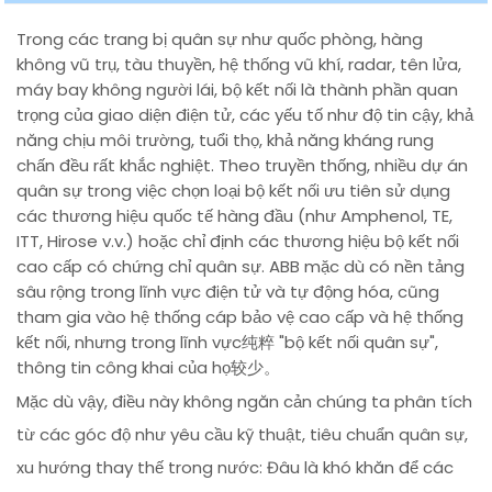
Trong các trang bị quân sự như quốc phòng, hàng
không vũ trụ, tàu thuyền, hệ thống vũ khí, radar, tên lửa,
máy bay không người lái, bộ kết nối là thành phần quan
trọng của giao diện điện tử, các yếu tố như độ tin cậy, khả
năng chịu môi trường, tuổi thọ, khả năng kháng rung
chấn đều rất khắc nghiệt. Theo truyền thống, nhiều dự án
quân sự trong việc chọn loại bộ kết nối ưu tiên sử dụng
các thương hiệu quốc tế hàng đầu (như Amphenol, TE,
ITT, Hirose v.v.) hoặc chỉ định các thương hiệu bộ kết nối
cao cấp có chứng chỉ quân sự. ABB mặc dù có nền tảng
sâu rộng trong lĩnh vực điện tử và tự động hóa, cũng
tham gia vào hệ thống cáp bảo vệ cao cấp và hệ thống
kết nối, nhưng trong lĩnh vực纯粹 "bộ kết nối quân sự",
thông tin công khai của họ较少。
Mặc dù vậy, điều này không ngăn cản chúng ta phân tích
từ các góc độ như yêu cầu kỹ thuật, tiêu chuẩn quân sự,
xu hướng thay thế trong nước: Đâu là khó khăn để các