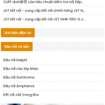
CLIFF dưới参照 của tiêu chuẩn kiểm tra nối tiếp器 trong nước được cập nhật
JST kết nối - cung cấp kết nối chính hãng JST NSHR-02V-S | sản phẩm thay thế
JST kết nối - cung cấp kết nối JST GHR-09V-S chính hãng | hàng thay thế
Linh kiện điện tử
Đầu nối có sẵn
Đầu nối Delphi
Đầu nối các lớp khác
Đầu nối Sumitomo
Đầu nối Amphenol
Kết nối JAE trong kho