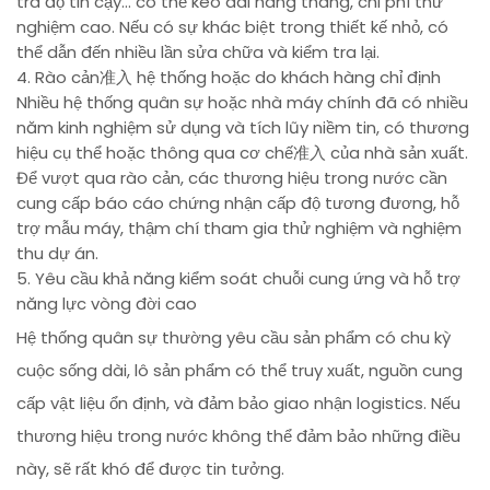
tra độ tin cậy... có thể kéo dài hàng tháng, chi phí thử
nghiệm cao. Nếu có sự khác biệt trong thiết kế nhỏ, có
thể dẫn đến nhiều lần sửa chữa và kiểm tra lại.
4. Rào cản准入 hệ thống hoặc do khách hàng chỉ định
Nhiều hệ thống quân sự hoặc nhà máy chính đã có nhiều
năm kinh nghiệm sử dụng và tích lũy niềm tin, có thương
hiệu cụ thể hoặc thông qua cơ chế准入 của nhà sản xuất.
Để vượt qua rào cản, các thương hiệu trong nước cần
cung cấp báo cáo chứng nhận cấp độ tương đương, hỗ
trợ mẫu máy, thậm chí tham gia thử nghiệm và nghiệm
thu dự án.
5. Yêu cầu khả năng kiểm soát chuỗi cung ứng và hỗ trợ
năng lực vòng đời cao
Hệ thống quân sự thường yêu cầu sản phẩm có chu kỳ
cuộc sống dài, lô sản phẩm có thể truy xuất, nguồn cung
cấp vật liệu ổn định, và đảm bảo giao nhận logistics. Nếu
thương hiệu trong nước không thể đảm bảo những điều
này, sẽ rất khó để được tin tưởng.