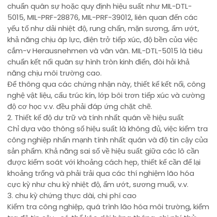
chuẩn quân sự hoặc quy định hiệu suất như MIL-DTL-
5015, MIL-PRF-28876, MIL-PRF-39012, liên quan đến các
yếu tố như dải nhiệt độ, rung chấn, mặn sương, ẩm ướt,
khả năng chịu áp lực, điện trở tiếp xúc, độ bền của việc
cắm-v Herausnehmen và vân vân. MIL-DTL-5015 là tiêu
chuẩn kết nối quân sự hình tròn kinh điển, đòi hỏi khả
năng chịu môi trường cao.
Để thông qua các chứng nhận này, thiết kế kết nối, công
nghệ vật liệu, cấu trúc kín, lớp bôi trơn tiếp xúc và cường
độ cơ học v.v. đều phải đáp ứng chặt chẽ.
2. Thiết kế độ dư trữ và tính nhất quán về hiệu suất
Chỉ dựa vào thông số hiệu suất là không đủ, việc kiểm tra
công nghiệp nhấn mạnh tính nhất quán và độ tin cậy của
sản phẩm. Khả năng sai số về hiệu suất giữa các lô cần
được kiểm soát với khoảng cách hẹp, thiết kế cần để lại
khoảng trống và phải trải qua các thí nghiệm lão hóa
cực kỳ như chu kỳ nhiệt độ, ẩm ướt, sương muối, v.v.
3. chu kỳ chứng thực dài, chi phí cao
Kiểm tra công nghiệp, quá trình lão hóa môi trường, kiểm