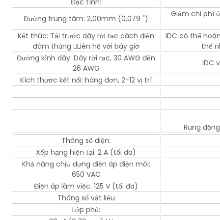
Đặc tính:
Giảm chi phí 
Đường trung tâm: 2,00mm (0,079 ")
Kết thúc: Tải trước dây rời rạc cách điện
IDC có thể hoán
đâm thủng Liên hệ với bây giờ
thế n
Đường kính dây: Dây rời rạc, 30 AWG đến
IDC 
26 AWG
Kích thước kết nối: hàng đơn, 2-12 vị trí
Rung động 
Thông số điện:
Xếp hạng hiện tại: 2 A (tối đa)
Khả năng chịu đựng điện áp điện môi:
650 VAC
Điện áp làm việc: 125 V (tối đa)
Thông số vật liệu
Lớp phủ: