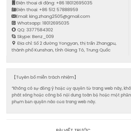
Điện thoại di động: +86 18012695035
Điện thoại: +86 512 57888959
Email: king.zhang2505@gmail.com
Whatsapp: 18012695035
QQ: 3377584302
Skype: Benz_009
Địa chỉ: Số 2 đường Yongyan, thị trấn Zhangpu,
thành phố Kunshan, tỉnh Giang Tô, Trung Quốc
【Tuyên bố miễn trách nhiệm】
“Không có sự đồng ý hoặc ủy quyền từ trang web này, không 
phát sóng hoặc công bố nội dung toàn bộ hoặc một phần 
phạm bản quyền nào của trang web này.
BÀI VIẾT TRƯỚC