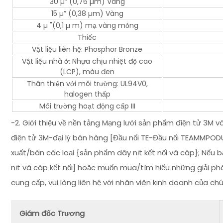
30 µ” (0,76 µm) Vàng
15 µ” (0,38 µm) Vàng
4 µ "(0,1 µ m) mạ vàng mỏng
Thiếc
Vật liệu liên hệ: Phosphor Bronze
Vật liệu nhà ở: Nhựa chịu nhiệt độ cao
(LCP), màu đen
Thân thiện với môi trường: UL94V0,
halogen thấp
Môi trường hoạt động cấp III
-2. Giới thiệu về nền tảng Mạng lưới sản phẩm điện tử 3M
điện tử 3M-đại lý bán hàng [Đầu nối TE-Đầu nối TEAMMPOD
xuất/bán các loại {sản phẩm dây nịt kết nối và cáp}; Nế
nịt và cáp kết nối] hoặc muốn mua/tìm hiểu những giải ph
cung cấp, vui lòng liên hệ với nhân viên kinh doanh của ch
Giám đốc Trương