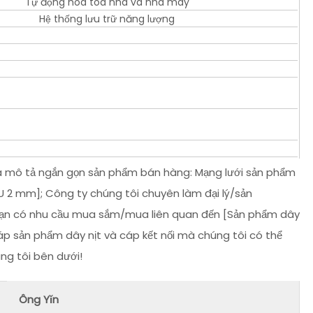
Tự động hóa tòa nhà và nhà máy
Hệ thống lưu trữ năng lượng
 và mô tả ngắn gọn sản phẩm bán hàng: Mạng lưới sản phẩm
U 2 mm]; Công ty chúng tôi chuyên làm đại lý/sản
u bạn có nhu cầu mua sắm/mua liên quan đến [Sản phẩm dây
áp sản phẩm dây nịt và cáp kết nối mà chúng tôi có thể
úng tôi bên dưới!
Ông Yǐn