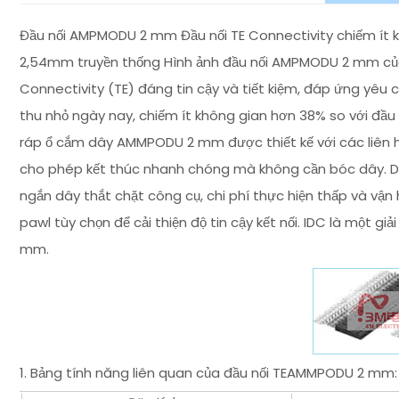
Đầu nối AMPMODU 2 mm Đầu nối TE Connectivity chiếm ít 
2,54mm truyền thống Hình ảnh đầu nối AMPMODU 2 mm của
Connectivity (TE) đáng tin cậy và tiết kiệm, đáp ứng yêu c
thu nhỏ ngày nay, chiếm ít không gian hơn 38% so với đầu
ráp ổ cắm dây AMMPODU 2 mm được thiết kế với các liên h
cho phép kết thúc nhanh chóng mà không cần bóc dây. D
ngắn dây thắt chặt công cụ, chi phí thực hiện thấp và vậ
pawl tùy chọn để cải thiện độ tin cậy kết nối. IDC là một
mm.
1. Bảng tính năng liên quan của đầu nối TEAMMPODU 2 mm: