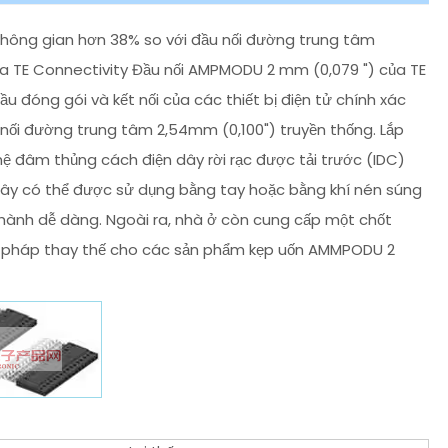
không gian hơn 38% so với đầu nối đường trung tâm
 TE Connectivity Đầu nối AMPMODU 2 mm (0,079 ") của TE
ầu đóng gói và kết nối của các thiết bị điện tử chính xác
 nối đường trung tâm 2,54mm (0,100") truyền thống. Lắp
ệ đâm thủng cách điện dây rời rạc được tải trước (IDC)
ây có thể được sử dụng bằng tay hoặc bằng khí nén súng
n hành dễ dàng. Ngoài ra, nhà ở còn cung cấp một chốt
 giải pháp thay thế cho các sản phẩm kẹp uốn AMMPODU 2