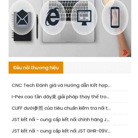
Đầu nối thương hiệu
CNC Tech Đánh giá và Hướng dẫn Kết hợp Sản xuất Linh kiện Cable Nội địa
I-Pex cao tần dây束 giải pháp thay thế trong nước phân tích
CLIFF dưới参照 của tiêu chuẩn kiểm tra nối tiếp器 trong nước được cập nhật
JST kết nối - cung cấp kết nối chính hãng JST NSHR-02V-S | sản phẩm thay thế
JST kết nối - cung cấp kết nối JST GHR-09V-S chính hãng | hàng thay thế