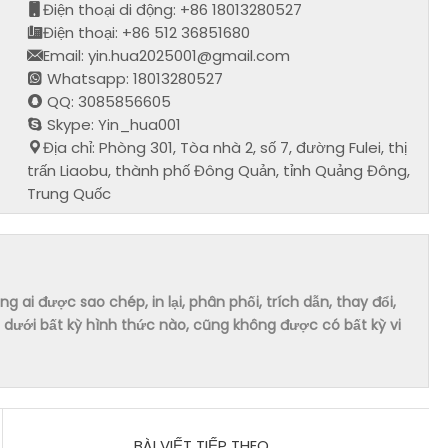
Điện thoại di động: +86 18013280527
Điện thoại: +86 512 36851680
Email: yin.hua2025001@gmail.com
Whatsapp: 18013280527
QQ: 3085856605
Skype: Yin_hua001
Địa chỉ: Phòng 301, Tòa nhà 2, số 7, đường Fulei, thị
trấn Liaobu, thành phố Đông Quản, tỉnh Quảng Đông,
Trung Quốc
ai được sao chép, in lại, phân phối, trích dẫn, thay đổi,
dưới bất kỳ hình thức nào, cũng không được có bất kỳ vi
BÀI VIẾT TIẾP THEO