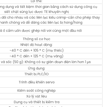
Lợi thế:
ứng dụng và tiết kiệm thời gian bằng cách sử dụng công cụ
siết chặt súng lục được TE khuyến nghị
 đổi cho nhau và các liên lạc kiểu crimp-cắn cho phép thay
hanh chóng và dễ dàng các liên lạc bị hỏng/hỏng
và ổ cắm uốn được ghép nối với cùng một đầu nối
Thông số cơ học
Nhiệt độ hoạt động:
-40 ° C đến + 105 ° C (mạ thiếc)
-40 ° C đến + 125 ° C (mạ vàng)
và sốc (50 g): Không có sự gián đoạn điện lớn hơn 1 µs
Ứng dụng:
Thiết bị PLC/IO
Trình điều khiển servo
Kiểm soát công nghiệp
Xử lý vật liệu
Dụng cụ và thiết bị kiểm tra