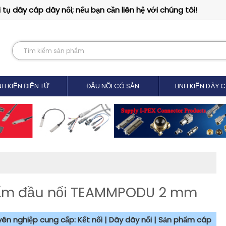
tụ dây cáp dây nối; nếu bạn cần liên hệ với chúng tôi!
NH KIỆN ĐIỆN TỬ
ĐẦU NỐI CÓ SẴN
LINH KIỆN DÂY 
phẩm đầu nối TEAMMPODU 2 mm
uyên nghiệp cung cấp: Kết nối | Dây dây nối | Sản phẩm cáp