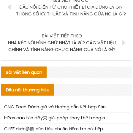
BÀI VIẾT TRƯỚC
ĐẦU NỐI ĐIỆN TỬ CHO THIẾT BỊ GIA DỤNG LÀ GÌ?
THÔNG SỐ KỸ THUẬT VÀ TÍNH NĂNG CỦA NÓ LÀ GÌ?
BÀI VIẾT TIẾP THEO
NHÀ KẾT NỐI HÌNH CHỮ NHẬT LÀ GÌ? CÁC VẬT LIỆU
CHÍNH VÀ TÍNH NĂNG CHỨC NĂNG CỦA NÓ LÀ GÌ?
Bài viết liên quan
Đầu nối thương hiệu
CNC Tech Đánh giá và Hướng dẫn Kết hợp Sản xuất Linh kiện Cable Nội địa
I-Pex cao tần dây束 giải pháp thay thế trong nước phân tích
CLIFF dưới参照 của tiêu chuẩn kiểm tra nối tiếp器 trong nước được cập nhật