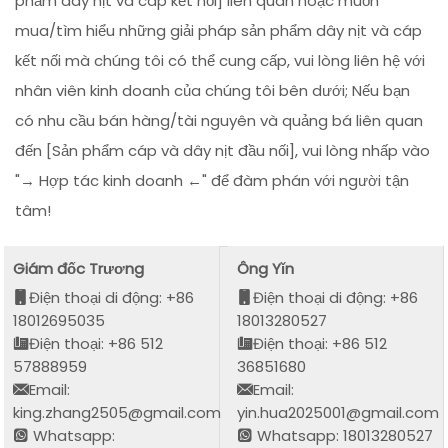
phẩm dây nịt và cáp kết nối] liên quan hoặc muốn
mua/tìm hiểu những giải pháp sản phẩm dây nịt và cáp
kết nối mà chúng tôi có thể cung cấp, vui lòng liên hệ với
nhân viên kinh doanh của chúng tôi bên dưới; Nếu bạn
có nhu cầu bán hàng/tài nguyên và quảng bá liên quan
đến [Sản phẩm cáp và dây nịt đầu nối], vui lòng nhấp vào
"→ Hợp tác kinh doanh ←" để đàm phán với người tận
tâm!
Giám đốc Trương
Ông Yǐn
Điện thoại di động: +86
Điện thoại di động: +86
18012695035
18013280527
Điện thoại: +86 512
Điện thoại: +86 512
57888959
36851680
Email:
Email:
king.zhang2505@gmail.com
yin.hua2025001@gmail.com
Whatsapp:
Whatsapp: 18013280527