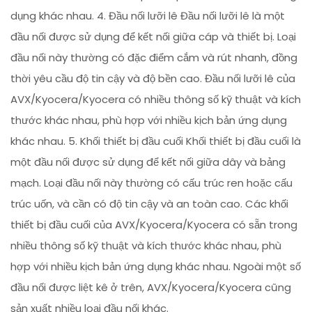
dụng khác nhau. 4. Đầu nối lưỡi lê Đầu nối lưỡi lê là một
đầu nối được sử dụng để kết nối giữa cáp và thiết bị. Loại
đầu nối này thường có đặc điểm cắm và rút nhanh, đồng
thời yêu cầu độ tin cậy và độ bền cao. Đầu nối lưỡi lê của
AVX/Kyocera/Kyocera có nhiều thông số kỹ thuật và kích
thước khác nhau, phù hợp với nhiều kịch bản ứng dụng
khác nhau. 5. Khối thiết bị đầu cuối Khối thiết bị đầu cuối là
một đầu nối được sử dụng để kết nối giữa dây và bảng
mạch. Loại đầu nối này thường có cấu trúc ren hoặc cấu
trúc uốn, và cần có độ tin cậy và an toàn cao. Các khối
thiết bị đầu cuối của AVX/Kyocera/Kyocera có sẵn trong
nhiều thông số kỹ thuật và kích thước khác nhau, phù
hợp với nhiều kịch bản ứng dụng khác nhau. Ngoài một số
đầu nối được liệt kê ở trên, AVX/Kyocera/Kyocera cũng
sản xuất nhiều loại đầu nối khác.