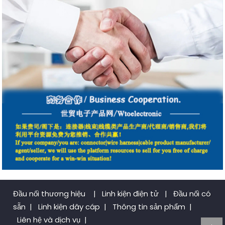
Đầu nối thương hiệu
|
Linh kiện điện tử
|
Đầu nối có
sẵn
|
Linh kiện dây cáp
|
Thông tin sản phẩm
|
Liên hệ và dịch vụ
|