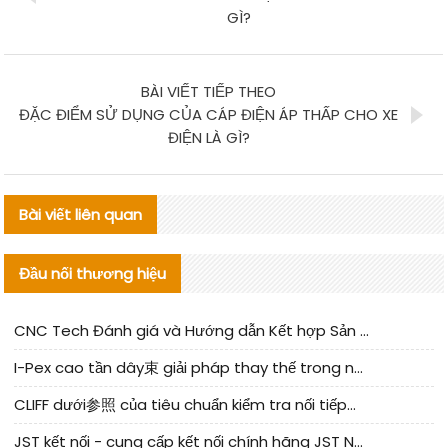
GÌ?
BÀI VIẾT TIẾP THEO
ĐẶC ĐIỂM SỬ DỤNG CỦA CÁP ĐIỆN ÁP THẤP CHO XE
ĐIỆN LÀ GÌ?
Bài viết liên quan
Đầu nối thương hiệu
CNC Tech Đánh giá và Hướng dẫn Kết hợp Sản xuất Linh kiện Cable Nội địa
I-Pex cao tần dây束 giải pháp thay thế trong nước phân tích
CLIFF dưới参照 của tiêu chuẩn kiểm tra nối tiếp器 trong nước được cập nhật
JST kết nối - cung cấp kết nối chính hãng JST NSHR-02V-S | sản phẩm thay thế