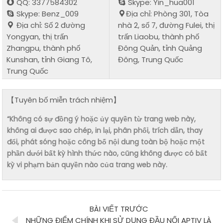
QQ: 3377584302
Skype: Yin_hua001
Skype: Benz_009
Địa chỉ: Phòng 301, Tòa
Địa chỉ: Số 2 đường
nhà 2, số 7, đường Fulei, thị
Yongyan, thị trấn
trấn Liaobu, thành phố
Zhangpu, thành phố
Đông Quản, tỉnh Quảng
Kunshan, tỉnh Giang Tô,
Đông, Trung Quốc
Trung Quốc
【Tuyên bố miễn trách nhiệm】
“Không có sự đồng ý hoặc ủy quyền từ trang web này,
không ai được sao chép, in lại, phân phối, trích dẫn, thay
đổi, phát sóng hoặc công bố nội dung toàn bộ hoặc một
phần dưới bất kỳ hình thức nào, cũng không được có bất
kỳ vi phạm bản quyền nào của trang web này.
BÀI VIẾT TRƯỚC
NHỮNG ĐIỂM CHÍNH KHI SỬ DỤNG ĐẦU NỐI APTIV LÀ