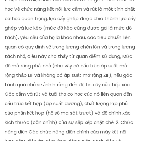
học Về chức năng kết nối, lực cắm và rút là một tính chất
cơ học quan trọng, lực cấy ghép được chia thành lực cấy
ghép và lực kéo (mức độ kéo cũng được gọi là mức độ
tách), yêu cầu của họ là khác nhau, các tiêu chuẩn liên
quan có quy định về trọng lượng chèn lớn và trọng lượng
tách nhỏ, điều này cho thấy từ quan điểm sử dụng, Mức
độ mở rộng phải nhỏ (như vậy có cấu trúc áp suất mở
rộng thấp LIF và không có áp suất mở rộng ZIF), nếu góc
tách quá nhỏ sẽ ảnh hưởng đến độ tin cậy của tiếp xúc.
Góc cắm và rút và tuổi thọ cơ học của nó liên quan đến
cấu trúc kết hợp (áp suất dương), chất lượng lớp phủ
của phần kết hợp (hệ số ma sát trượt) và độ chính xác
kích thước (căn chỉnh) của sự sắp xếp chặt chẽ. 2. Chức
năng điện Các chức năng điện chính của máy kết nối