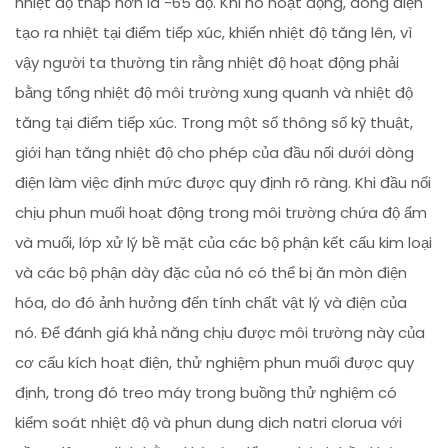
nhiệt độ thấp hơn là -65 độ. Khi nó hoạt động, dòng điện
tạo ra nhiệt tại điểm tiếp xúc, khiến nhiệt độ tăng lên, vì
vậy người ta thường tin rằng nhiệt độ hoạt động phải
bằng tổng nhiệt độ môi trường xung quanh và nhiệt độ
tăng tại điểm tiếp xúc. Trong một số thông số kỹ thuật,
giới hạn tăng nhiệt độ cho phép của đầu nối dưới dòng
điện làm việc định mức được quy định rõ ràng. Khi đầu nối
chịu phun muối hoạt động trong môi trường chứa độ ẩm
và muối, lớp xử lý bề mặt của các bộ phận kết cấu kim loại
và các bộ phận dày đặc của nó có thể bị ăn mòn điện
hóa, do đó ảnh hưởng đến tính chất vật lý và điện của
nó. Để đánh giá khả năng chịu được môi trường này của
cơ cấu kích hoạt điện, thử nghiệm phun muối được quy
định, trong đó treo máy trong buồng thử nghiệm có
kiểm soát nhiệt độ và phun dung dịch natri clorua với