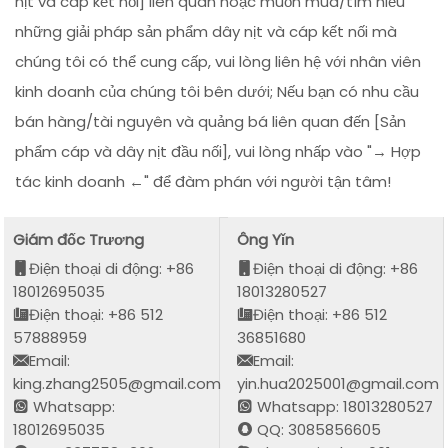
nịt và cáp kết nối] liên quan hoặc muốn mua/tìm hiểu
những giải pháp sản phẩm dây nịt và cáp kết nối mà
chúng tôi có thể cung cấp, vui lòng liên hệ với nhân viên
kinh doanh của chúng tôi bên dưới; Nếu bạn có nhu cầu
bán hàng/tài nguyên và quảng bá liên quan đến [Sản
phẩm cáp và dây nịt đầu nối], vui lòng nhấp vào "→ Hợp
tác kinh doanh ←" để đàm phán với người tận tâm!
Giám đốc Trương
Ông Yǐn
Điện thoại di động: +86
Điện thoại di động: +86
18012695035
18013280527
Điện thoại: +86 512
Điện thoại: +86 512
57888959
36851680
Email:
Email:
king.zhang2505@gmail.com
yin.hua2025001@gmail.com
Whatsapp:
Whatsapp: 18013280527
18012695035
QQ: 3085856605