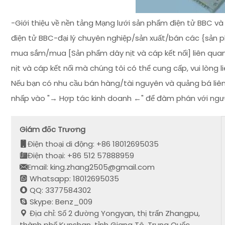
-Giới thiệu về nền tảng Mạng lưới sản phẩm điện tử BBC 
điện tử BBC-đại lý chuyên nghiệp/sản xuất/bán các {sản p
mua sắm/mua [Sản phẩm dây nịt và cáp kết nối] liên qu
nịt và cáp kết nối mà chúng tôi có thể cung cấp, vui lòng 
Nếu bạn có nhu cầu bán hàng/tài nguyên và quảng bá liên 
nhấp vào "→ Hợp tác kinh doanh ←" để đàm phán với ngư
Giám đốc Trương
Điện thoại di động: +86 18012695035
Điện thoại: +86 512 57888959
Email: king.zhang2505@gmail.com
Whatsapp: 18012695035
QQ: 3377584302
Skype: Benz_009
Địa chỉ: Số 2 đường Yongyan, thị trấn Zhangpu,
thành phố Kunshan, tỉnh Giang Tô, Trung Quốc