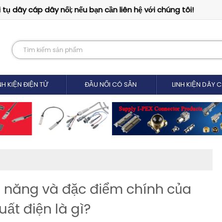
tụ dây cáp dây nối; nếu bạn cần liên hệ với chúng tôi!
NH KIỆN ĐIỆN TỬ
ĐẦU NỐI CÓ SẴN
LINH KIỆN DÂY 
ức năng và đặc điểm chính của
uất điện là gì?