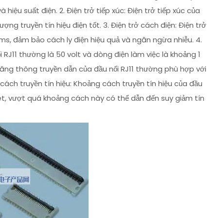
iệu suất điện. 2. Điện trở tiếp xúc: Điện trở tiếp xúc của
ng truyền tín hiệu điện tốt. 3. Điện trở cách điện: Điện trở
s, đảm bảo cách ly điện hiệu quả và ngăn ngừa nhiễu. 4.
i RJ11 thường là 50 volt và dòng điện làm việc là khoảng 1
Băng thông truyền dẫn của đầu nối RJ11 thường phù hợp với
g cách truyền tín hiệu: Khoảng cách truyền tín hiệu của đầu
ét, vượt quá khoảng cách này có thể dẫn đến suy giảm tín