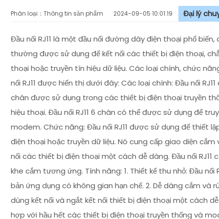
Đại lý ch
Phân loại：Thông tin sản phẩm
2024-09-05 10:01:19
Đầu nối RJ11 là một đầu nối đường dây điện thoại phổ biến,
thường được sử dụng để kết nối các thiết bị điện thoại, chẳ
thoại hoặc truyền tín hiệu dữ liệu. Các loại chính, chức nă
nối RJ11 được hiển thị dưới đây: Các loại chính: Đầu nối RJ11
chân được sử dụng trong các thiết bị điện thoại truyền th
hiệu thoại. Đầu nối RJ11 6 chân có thể được sử dụng để truyề
modem. Chức năng: Đầu nối RJ11 được sử dụng để thiết lập kế
điện thoại hoặc truyền dữ liệu. Nó cung cấp giao diện cắm 
nối các thiết bị điện thoại một cách dễ dàng. Đầu nối RJ1
khe cắm tương ứng. Tính năng: 1. Thiết kế thu nhỏ: Đầu nối 
bản ứng dụng có không gian hạn chế. 2. Dễ dàng cắm và rút
dùng kết nối và ngắt kết nối thiết bị điện thoại một cách dễ 
hợp với hầu hết các thiết bị điện thoại truyền thống và mo