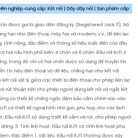
uyên nghiệp cung cấp: Kết nối | Dây dây nối | Sản phẩm cáp
 còn được gọi là giao diện đăng ký (Registered Jack 11). Nó
ng hạn như điện thoại, máy fax và modem, v.v., để liên lạc
ng, tính năng, đặc điểm và thông số hiệu suất điện của đầu
 có hai cấu hình phổ biến: 4 chân và 6 chân. Đầu nối RJ11 4
ống, trong đó chỉ có hai chân được sử dụng để truyền tín
n tín hiệu điện thoại và dữ liệu, chẳng hạn như kết nối
t nối vật lý giữa các thiết bị điện thoại cho phép liên lạc
và rút thuận tiện cho phép người dùng kết nối và ngắt kết
1 cũng có thiết kế chống ngốc đảm bảo cắm chính xác vào
RJ11 có thiết kế ngoại hình nhỏ gọn, phù hợp cho các kịch
: Đầu nối RJ11 sử dụng thiết kế cắm và rút, cho phép người
dàng. 3. Tính linh hoạt: Đầu nối RJ11 có tính linh hoạt phù
dem. Đặc điểm: 1. Vật liệu: Đầu nối RJ11 thường được xây