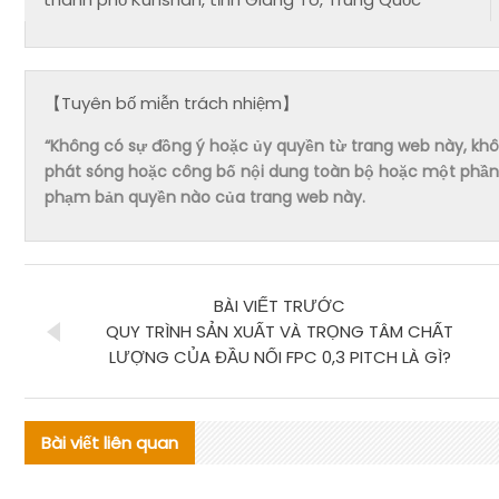
【Tuyên bố miễn trách nhiệm】
“Không có sự đồng ý hoặc ủy quyền từ trang web này, không 
phát sóng hoặc công bố nội dung toàn bộ hoặc một phần 
phạm bản quyền nào của trang web này.
BÀI VIẾT TRƯỚC
QUY TRÌNH SẢN XUẤT VÀ TRỌNG TÂM CHẤT
LƯỢNG CỦA ĐẦU NỐI FPC 0,3 PITCH LÀ GÌ?
Bài viết liên quan