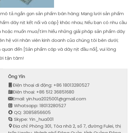
và mô tả ngắn gọn sản phẩm bán hàng: Mạng lưới sản phẩm
hẩm dây nịt kết nối và cáp} khác nhau; Nếu bạn có nhu cầu
an hoặc muốn mua/tìm hiểu những giải pháp sản phẩm dây
liên hệ với nhân viên kinh doanh của chúng tôi bên dưới;
quan đến [Sản phẩm cáp và dây nịt đầu nối], vui lòng
ời tận tâm!
Ông Yǐn
Điện thoại di động: +86 18013280527
Điện thoại: +86 512 36851680
Email: yin.hua2025001@gmail.com
Whatsapp: 18013280527
QQ: 3085856605
Skype: Yin_hua001
Địa chỉ: Phòng 301, Tòa nhà 2, số 7, đường Fulei, thị
trấn Liaobu, thành phố Đông Quản, tỉnh Quảng Đông,