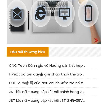
Đầu nối thương hiệu
CNC Tech Đánh giá và Hướng dẫn Kết hợp Sản xuất Linh kiện Cable Nội địa
I-Pex cao tần dây束 giải pháp thay thế trong nước phân tích
CLIFF dưới参照 của tiêu chuẩn kiểm tra nối tiếp器 trong nước được cập nhật
JST kết nối - cung cấp kết nối chính hãng JST NSHR-02V-S | sản phẩm thay thế
JST kết nối - cung cấp kết nối JST GHR-09V-S chính hãng | hàng thay thế