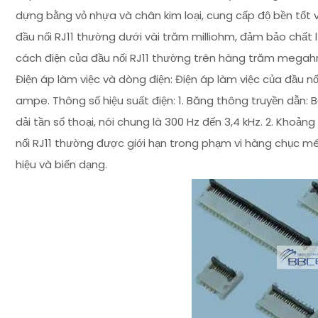
dựng bằng vỏ nhựa và chân kim loại, cung cấp độ bền tốt và h
đầu nối RJ11 thường dưới vài trăm milliohm, đảm bảo chất lượ
cách điện của đầu nối RJ11 thường trên hàng trăm megahm
Điện áp làm việc và dòng điện: Điện áp làm việc của đầu nố
ampe. Thông số hiệu suất điện: 1. Băng thông truyền dẫn: 
dải tần số thoại, nói chung là 300 Hz đến 3,4 kHz. 2. Khoản
nối RJ11 thường được giới hạn trong phạm vi hàng chục m
hiệu và biến dạng.