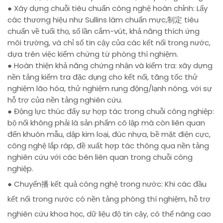
● Xây dựng chuỗi tiêu chuẩn công nghệ hoàn chỉnh: Lấy
các thương hiệu như Sullins làm chuẩn mực,制定 tiêu
chuẩn về tuổi thọ, số lần cắm-vút, khả năng thích ứng
môi trường, và chỉ số tin cậy của các kết nối trong nước,
dựa trên việc kiểm chứng từ phòng thí nghiệm.
● Hoàn thiện khả năng chứng nhận và kiểm tra: xây dựng
nền tảng kiểm tra đặc dụng cho kết nối, tăng tốc thử
nghiệm lão hóa, thử nghiệm rung động/lạnh nóng, với sự
hỗ trợ của nền tảng nghiên cứu.
● Động lực thúc đẩy sự hợp tác trong chuỗi công nghiệp:
bộ nối không phải là sản phẩm cô lập mà còn liên quan
đến khuôn mẫu, dập kim loại, đúc nhựa, bề mặt điện cực,
công nghệ lắp ráp, đề xuất hợp tác thông qua nền tảng
nghiên cứu với các bên liên quan trong chuỗi công
nghiệp.
● Chuyển播 kết quả công nghệ trong nước: Khi các đầu
kết nối trong nước có nền tảng phòng thí nghiệm, hỗ trợ
nghiên cứu khoa học, dữ liệu độ tin cậy, có thể nâng cao