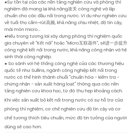
●Sự tồn tại của các nền tảng nghiên cứu và phòng thí
nghiệm đã mang lại khả năng攻关 công nghệ và lập
chuẩn cho các đầu nối trong nước. Ví dụ như nghiên cứu
về tuổi thọ cắm-rút高频, khả năng chịu nhiệt, độ tin cậy,
mài mòn micro...
●Nếu trong tương lai xây dựng phòng thí nghiệm quốc
gia chuyên về "Kết nối" hoặc "Micro互联器件", sẽ进一步提升
công nghệ kết nối trong nước, khả năng công nhận và hệ
sinh thái công nghiệp.
● So sánh với hệ thống công nghệ của các thương hiệu
quốc tế như Sullins, ngành công nghiệp kết nối trong
nước có thể hình thành chuỗi "chuẩn hóa - kiểm tra -
chứng nhận - sản xuất hàng loạt" thông qua các nền
tảng nghiên cứu khoa học, từ đó thu hẹp khoảng cách.
Khi việc sản xuất bộ kết nối trong nước có sự hỗ trợ của
phòng thí nghiệm, cơ chế nghiên cứu độ tin cậy và cơ
chế tương thích tiêu chuẩn, mức độ tin tưởng của người
dùng sẽ cao hơn.