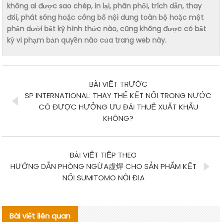
không ai được sao chép, in lại, phân phối, trích dẫn, thay
đổi, phát sóng hoặc công bố nội dung toàn bộ hoặc một
phần dưới bất kỳ hình thức nào, cũng không được có bất
kỳ vi phạm bản quyền nào của trang web này.
BÀI VIẾT TRƯỚC
SP INTERNATIONAL: THAY THẾ KẾT NỐI TRONG NƯỚC
CÓ ĐƯỢC HƯỞNG ƯU ĐÃI THUẾ XUẤT KHẨU
KHÔNG?
BÀI VIẾT TIẾP THEO
HƯỚNG DẪN PHÒNG NGỪA虚焊 CHO SẢN PHẨM KẾT
NỐI SUMITOMO NỘI ĐỊA
Bài viết liên quan