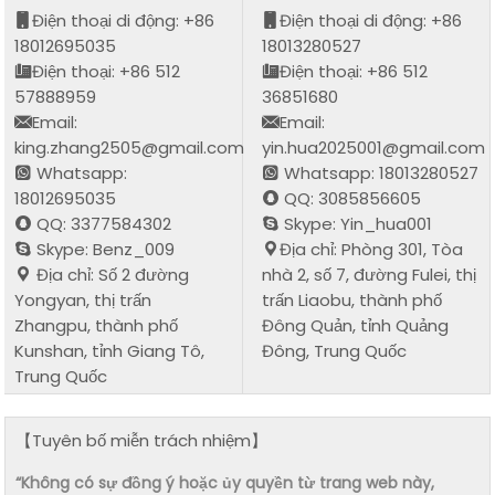
Điện thoại di động: +86
Điện thoại di động: +86
18012695035
18013280527
Điện thoại: +86 512
Điện thoại: +86 512
57888959
36851680
Email:
Email:
king.zhang2505@gmail.com
yin.hua2025001@gmail.com
Whatsapp:
Whatsapp: 18013280527
18012695035
QQ: 3085856605
QQ: 3377584302
Skype: Yin_hua001
Skype: Benz_009
Địa chỉ: Phòng 301, Tòa
Địa chỉ: Số 2 đường
nhà 2, số 7, đường Fulei, thị
Yongyan, thị trấn
trấn Liaobu, thành phố
Zhangpu, thành phố
Đông Quản, tỉnh Quảng
Kunshan, tỉnh Giang Tô,
Đông, Trung Quốc
Trung Quốc
【Tuyên bố miễn trách nhiệm】
“Không có sự đồng ý hoặc ủy quyền từ trang web này,