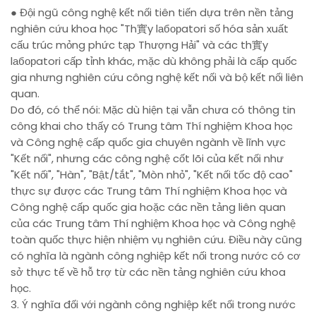
● Đội ngũ công nghệ kết nối tiên tiến dựa trên nền tảng
nghiên cứu khoa học "Th實y lаборatori số hóa sản xuất
cấu trúc mỏng phức tạp Thượng Hải" và các th實y
lаборatori cấp tỉnh khác, mặc dù không phải là cấp quốc
gia nhưng nghiên cứu công nghệ kết nối và bộ kết nối liên
quan.
Do đó, có thể nói: Mặc dù hiện tại vẫn chưa có thông tin
công khai cho thấy có Trung tâm Thí nghiệm Khoa học
và Công nghệ cấp quốc gia chuyên ngành về lĩnh vực
"Kết nối", nhưng các công nghệ cốt lõi của kết nối như
"Kết nối", "Hàn", "Bật/tắt", "Mòn nhỏ", "Kết nối tốc độ cao"
thực sự được các Trung tâm Thí nghiệm Khoa học và
Công nghệ cấp quốc gia hoặc các nền tảng liên quan
của các Trung tâm Thí nghiệm Khoa học và Công nghệ
toàn quốc thực hiện nhiệm vụ nghiên cứu. Điều này cũng
có nghĩa là ngành công nghiệp kết nối trong nước có cơ
sở thực tế về hỗ trợ từ các nền tảng nghiên cứu khoa
học.
3. Ý nghĩa đối với ngành công nghiệp kết nối trong nước