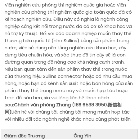
Viện nghiên cứu phòng thí nghiệm quốc gia hoặc Viện
nghiên cứu phòng thí nghiệm quốc gia toàn quốc đã có
kế hoạch nghiên cứu. Điều này có nghĩa là ngành công
nghiệp cổng kết nối trong nước đã có cơ sở khoa học và
hỗ trợ kỹ thuật. Đối với các doanh nghiệp muốn thay thế
thương hiệu quốc tế (như Sullins) bằng sản phẩm trong
nước, việc sử dụng nền tảng nghiên cứu khoa học, xây
dựng tiêu chuẩn hóa, và xác thực độ tin cậy sẽ là con
đường quan trọng để nâng cao khả năng cạnh tranh.
Nếu bạn quan tâm đến sản phẩm thay thế trong nước
của thương hiệu Sullins connector hoặc có nhu cầu mua
hàng, hoặc bạn có kênh sản xuất hoặc bán hàng của sản
phẩm thay thế trong nước này và muốn hợp tác hoặc
trao đổi sâu hơn, xin vui lòng liên hệ theo cách
sau:
Chánh văn phòng Zhang (186 6538 3950,微信相
同)
Liên hệ với chúng tôi, chúng tôi mong muốn hợp tác
với nhiều đối tác ngành nghề khác nhau cùng phát triển.
Giám đốc Trương
Ông Yǐn