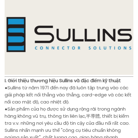
I. Giới thiệu thương hiệu Sullins và đặc điểm kỹ thuật
●Sullins từ năm 1971 đến nay đã luôn tập trung vào các
giải pháp kết nối thẳng vào thẳng, card-edge và các kết
nối cao mật độ, cao nhiệt độ.
●Sản phẩm của họ được sử dụng rộng rãi trong ngành
hàng không vũ trụ, thông tin liên lạc,半導體, thiết bị kiểm
tra v.v. những nơi yêu cầu độ tin cậy của đầu nối rất cao.
Sullins nhấn mạnh ưu thế "công cụ tiêu chuẩn không
ngừng sản xuất", chất lượng cao, giao hàng nhanh