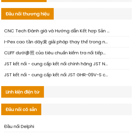
Đầu nối thương hiệu
CNC Tech Đánh giá và Hướng dẫn Kết hợp Sản xuất Linh kiện Cable Nội địa
I-Pex cao tần dây束 giải pháp thay thế trong nước phân tích
CLIFF dưới参照 của tiêu chuẩn kiểm tra nối tiếp器 trong nước được cập nhật
JST kết nối - cung cấp kết nối chính hãng JST NSHR-02V-S | sản phẩm thay thế
JST kết nối - cung cấp kết nối JST GHR-09V-S chính hãng | hàng thay thế
Linh kiện điện tử
Đầu nối có sẵn
Đầu nối Delphi