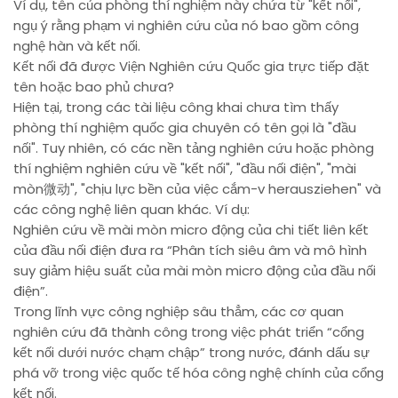
Ví dụ, tên của phòng thí nghiệm này chứa từ "kết nối",
ngụ ý rằng phạm vi nghiên cứu của nó bao gồm công
nghệ hàn và kết nối.
Kết nối đã được Viện Nghiên cứu Quốc gia trực tiếp đặt
tên hoặc bao phủ chưa?
Hiện tại, trong các tài liệu công khai chưa tìm thấy
phòng thí nghiệm quốc gia chuyên có tên gọi là "đầu
nối". Tuy nhiên, có các nền tảng nghiên cứu hoặc phòng
thí nghiệm nghiên cứu về "kết nối", "đầu nối điện", "mài
mòn微动", "chịu lực bền của việc cắm-v herausziehen" và
các công nghệ liên quan khác. Ví dụ:
Nghiên cứu về mài mòn micro động của chi tiết liên kết
của đầu nối điện đưa ra “Phân tích siêu âm và mô hình
suy giảm hiệu suất của mài mòn micro động của đầu nối
điện”.
Trong lĩnh vực công nghiệp sâu thẳm, các cơ quan
nghiên cứu đã thành công trong việc phát triển “cổng
kết nối dưới nước chạm chập” trong nước, đánh dấu sự
phá vỡ trong việc quốc tế hóa công nghệ chính của cổng
kết nối.